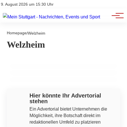
Branchenbuch
Impressum
9. August 2026 um 15:30 Uhr
Datenschutz
Werbung
14. März 2026
Homepage
SV Remshalden feiert überzeugenden 5:1-
/
Welzheim
13. März 2026
Welzheim
Sieg gegen 1. FC Hohenacker in der
13. März 2026
Glaubensgemeinschaft und Veranstaltungen
Herausforderungen und Chancen beim
Kreisliga A1
in der Evangelischen Kirchengemeinde
Glasfaserausbau in Deutschland
Welzheimer Wald
ALTHÜTTE
BERN
ALFDORF
Hier könnte Ihr Advertorial
stehen
Ein Advertorial bietet Unternehmen die
Möglichkeit, ihre Botschaft direkt im
redaktionellen Umfeld zu platzieren