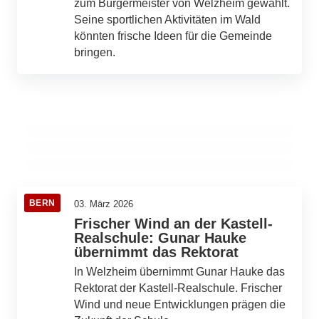
zum Bürgermeister von Welzheim gewählt.
Seine sportlichen Aktivitäten im Wald
könnten frische Ideen für die Gemeinde
bringen.
05. März 2026
07. März 2026
08. März 2026
Klingenmühle in Welzheim: Sanierung nach
Motorradsaison im Schwäbischen Wald:
Unten im Keller
Jahrhundertflut und Wiedereröffnung als
Tipps für einen sicheren Start
Künstlercafé
WELZHEIM
WELZHEIM
WELZHEIM
BERN
03. März 2026
Frischer Wind an der Kastell-
Realschule: Gunar Hauke
übernimmt das Rektorat
In Welzheim übernimmt Gunar Hauke das
Rektorat der Kastell-Realschule. Frischer
Wind und neue Entwicklungen prägen die