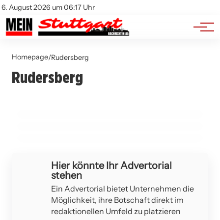
Branchenbuch
Impressum
6. August 2026 um 06:17 Uhr
Datenschutz
Werbung
Homepage
/
Rudersberg
13. März 2026
10. März 2026
Rudersberg
Juniorwahl in Rudersberg: Politische Bildung
12. März 2026
Ärger um Gutachterausschuss in
Sperrung der Wieslauftalbahn am 14. März:
für junge Menschen
Kaisersbach: Lange Wartezeiten und neue
Alternativen für Fahrgäste
Gebühren sorgen für Unmut
RUDERSBERG
RUDERSBERG
ALFDORF
Hier könnte Ihr Advertorial
stehen
Ein Advertorial bietet Unternehmen die
Möglichkeit, ihre Botschaft direkt im
redaktionellen Umfeld zu platzieren