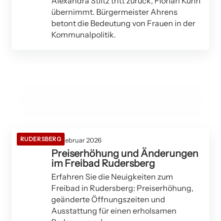
Alexandra Stiltz tritt zurück, Florian Kuhn
übernimmt. Bürgermeister Ahrens
28. Februar 2026
betont die Bedeutung von Frauen in der
Der Abstiegskampf in der Fußball-
Kommunalpolitik.
Bezirksliga: Teams im Tabellenkeller unter
28. Februar 2026
Konzert von Ass-Dur fördert kulturelle
27. Februar 2026
Druck
Frostwarnung im Rems-Murr-Kreis am 27.
Gemeinschaft in Rudersberg
Februar 2026
RUDERSBERG
RUDERSBERG
ALFDORF
RUDERSBERG
26. Februar 2026
Preiserhöhung und Änderungen
im Freibad Rudersberg
Erfahren Sie die Neuigkeiten zum
Freibad in Rudersberg: Preiserhöhung,
geänderte Öffnungszeiten und
Ausstattung für einen erholsamen