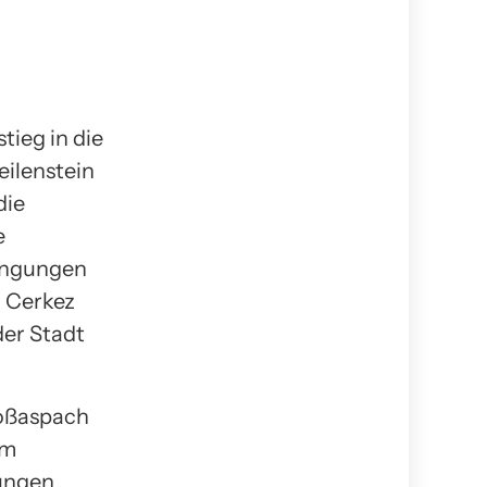
tieg in die
eilenstein
die
e
dingungen
r Cerkez
der Stadt
.
roßaspach
am
lungen