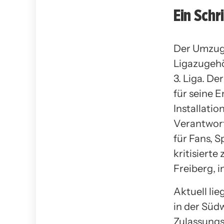
Ein Schr
Der Umzug 
Ligazugehö
3. Liga. De
für seine 
Installatio
Verantwort
für Fans, 
kritisiert
Freiberg, 
Aktuell li
in der Süd
Zulassungs