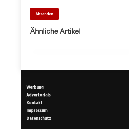
13. März 2026
Absenden
Neue Ganztagsschulen in Baden-
Württemberg ab 2026/27: Ein Schritt
Ähnliche Artikel
zur individuellen Förderung von Kindern
BERN
Werbung
Advertorials
Kontakt
Impressum
Datenschutz