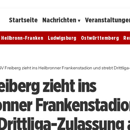
Startseite
Nachrichten
Veranstaltunge
Heilbronn-Franken
Ludwigsburg
Ostwürttemberg
Re
V Freiberg zieht ins Heilbronner Frankenstadion und strebt Drittlig
iberg zieht ins
onner Frankenstadi
 Drittliga-Zulassung