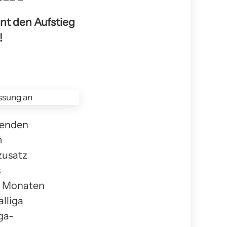
nt den Aufstieg
!
nenden
m
zusatz
s
en Monaten
alliga
ga-