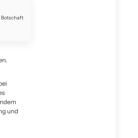
e Botschaft
en.
bei
es
hendem
ung und