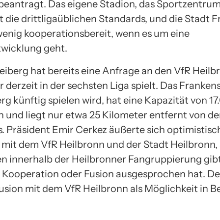
beantragt. Das eigene Stadion, das Sportzentru
ht die drittligaüblichen Standards, und die Stadt 
 wenig kooperationsbereit, wenn es um eine
wicklung geht.
eiberg hat bereits eine Anfrage an den VfR Heilb
er derzeit in der sechsten Liga spielt. Das Frankens
g künftig spielen wird, hat eine Kapazität von 1
 und liegt nur etwa 25 Kilometer entfernt von d
s. Präsident Emir Cerkez äußerte sich optimistisc
mit dem VfR Heilbronn und der Stadt Heilbronn
n innerhalb der Heilbronner Fangruppierung gibt,
 Kooperation oder Fusion ausgesprochen hat. D
Fusion mit dem VfR Heilbronn als Möglichkeit in B