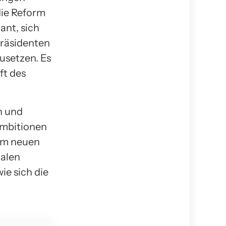
die Reform
ant, sich
präsidenten
usetzen. Es
ft des
h und
Ambitionen
nem neuen
nalen
ie sich die