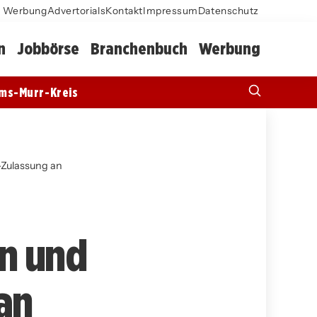
Werbung
Advertorials
Kontakt
Impressum
Datenschutz
n
Jobbörse
Branchenbuch
Werbung
ms-Murr-Kreis
a-Zulassung an
on und
 an