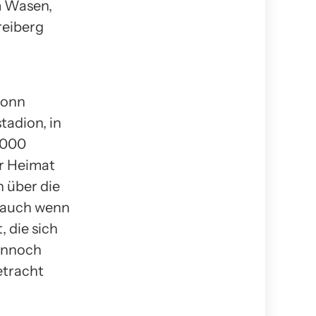
m Wasen,
Freiberg
ronn
tadion, in
7.000
er Heimat
h über die
, auch wenn
 die sich
ennoch
etracht