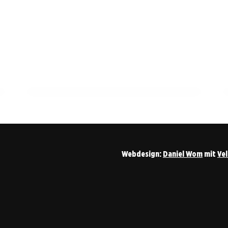
12. März 2026
Einbruchsserie in Heilbronn sorgt für
Besorgnis unter Handwerkern
HEILBRONN
Webdesign:
Daniel Wom
mit
Ve