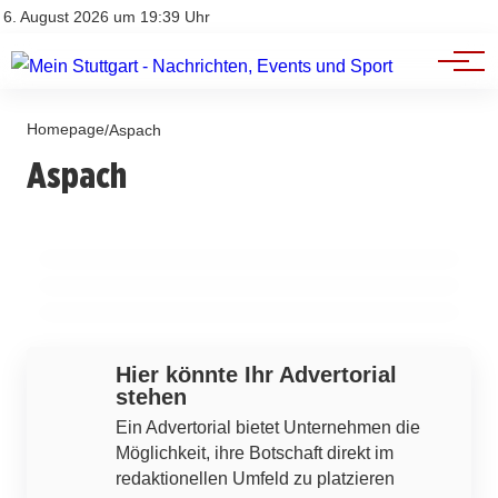
Branchenbuch
Impressum
6. August 2026 um 19:39 Uhr
Datenschutz
Werbung
12. März 2026
SGV Freiberg zieht ins Heilbronner
Homepage
11. März 2026
/
Aspach
SSV Ulm 1846 trifft im Viertelfinale des DB
10. März 2026
Aspach
Frankenstadion und strebt Drittliga-
Frauen im Fokus: Unterstützung beim
Regio wfv-Pokals auf die SG Sonnenhof
Zulassung an
Wiedereinstieg und beruflicher
Großaspach
Neuorientierung in Oberösterreich
ASPACH
ASPACH
ASPACH
Hier könnte Ihr Advertorial
stehen
Ein Advertorial bietet Unternehmen die
Möglichkeit, ihre Botschaft direkt im
redaktionellen Umfeld zu platzieren