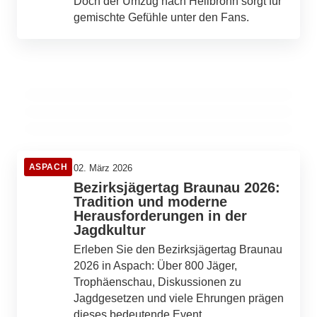
Doch der Umzug nach Heilbronn sorgt für
Neuer Eurospar in Aspach setzt auf
05. März 2026
gemischte Gefühle unter den Fans.
FC Energie Cottbus sichert sich wichtigen
regionale Lebensmittel und erweitert
Sieg gegen VfB Stuttgart II und bereitet sich
04. März 2026
Verkaufsfläche
SGV Freiberg wählt WIRmachenDRUCK Arena
auf Derby gegen Aue vor
als neuen Spielort im Profifußball
ASPACH
ASPACH
ASPACH
ASPACH
02. März 2026
Bezirksjägertag Braunau 2026:
Tradition und moderne
Herausforderungen in der
Jagdkultur
Erleben Sie den Bezirksjägertag Braunau
2026 in Aspach: Über 800 Jäger,
Trophäenschau, Diskussionen zu
Jagdgesetzen und viele Ehrungen prägen
dieses bedeutende Event.