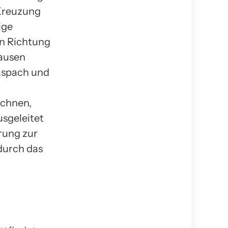
 Kreuzung
ige
in Richtung
hausen
aspach und
echnen,
usgeleitet
rung zur
durch das