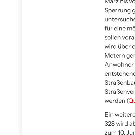
März bis vo
Sperrung g
untersuch
für eine m
sollen vor
wird über 
Metern ger
Anwohner u
entstehend
Straßenbau
Straßenve
werden (
Qu
Ein weiter
328 wird a
zum 10. Ju