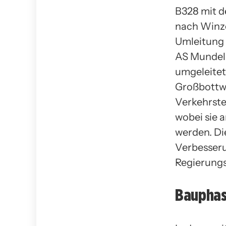
B328 mit d
nach Winze
Umleitung 
AS Mundels
umgeleitet
Großbottwa
Verkehrste
wobei sie a
werden. Di
Verbesseru
Regierungs
Bauphas