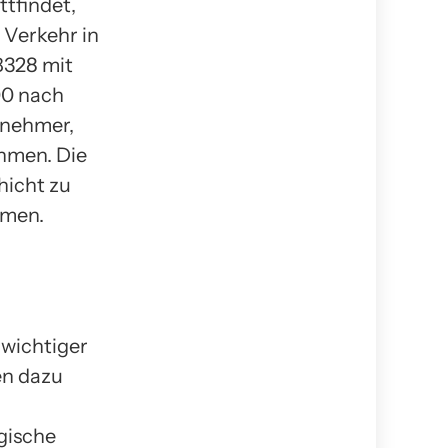
ttfindet,
 Verkehr in
B328 mit
00 nach
lnehmer,
hmen. Die
hicht zu
hmen.
 wichtiger
en dazu
gische