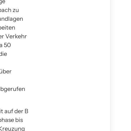
ge
pach zu
undlagen
beiten
er Verkehr
a 50
die
 über
abgerufen
t auf der B
phase bis
 Kreuzung