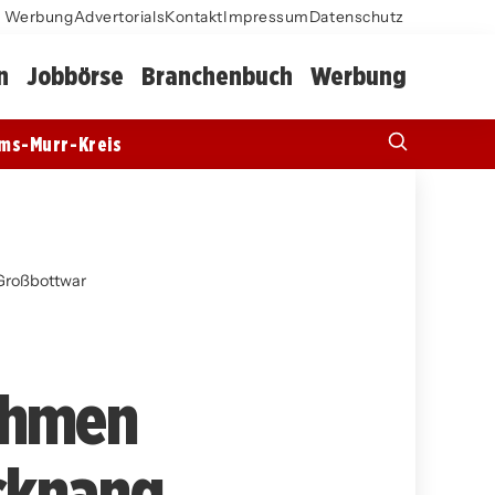
Werbung
Advertorials
Kontakt
Impressum
Datenschutz
n
Jobbörse
Branchenbuch
Werbung
ms-Murr-Kreis
Großbottwar
ahmen
acknang