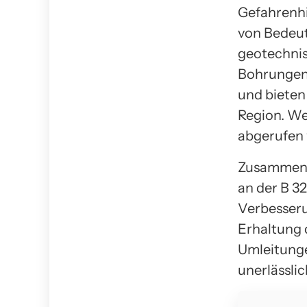
Gefahrenhi
von Bedeut
geotechnis
Bohrungen 
und bieten
Region. We
abgerufen 
Zusammenfa
an der B 3
Verbesseru
Erhaltung 
Umleitunge
unerlässlic