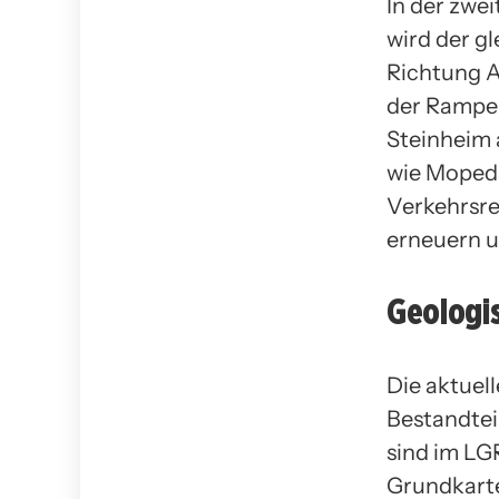
In der zwei
wird der gl
Richtung A
der Rampe 
Steinheim 
wie Mopeds
Verkehrsre
erneuern 
Geologi
Die aktuel
Bestandtei
sind im LG
Grundkarte