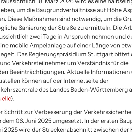
raussichtlich 18. März 2026 wird es eine halbseiti
eben, um die Baugrundverhältnisse auf Höhe As
en. Diese Maßnahmen sind notwendig, um die Gr
ögliche Sanierung der Straße zu ermitteln. Die Ar
aussichtlich zwei Tage in Anspruch nehmen und d
eine mobile Ampelanlage auf einer Länge von etw
egelt. Das Regierungspräsidium Stuttgart bittet 
nd Verkehrsteilnehmer um Verständnis für die
en Beeinträchtigungen. Aktuelle Informationen
stellen können auf der Internetseite der
rkehrszentrale des Landes Baden-Württemberg 
elle
).
er Schritt zur Verbesserung der Verkehrssicherhei
b dem 06. Juni 2025 umgesetzt. In der ersten Bau
ni 2025 wird der Streckenabschnitt zwischen der