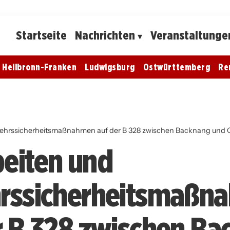
Startseite
Nachrichten
Veranstaltunge
Heilbronn-Franken
Ludwigsburg
Ostwürttemberg
Re
kehrssicherheitsmaßnahmen auf der B 328 zwischen Backnang und 
eiten und
hrssicherheitsmaßn
r B 328 zwischen B