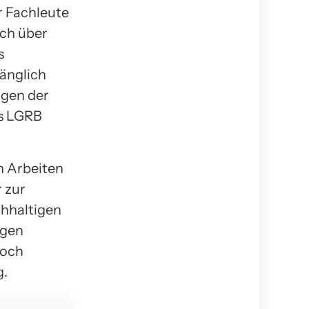
r Fachleute
ich über
s
änglich
ngen der
es LGRB
n Arbeiten
 zur
chhaltigen
igen
doch
g.