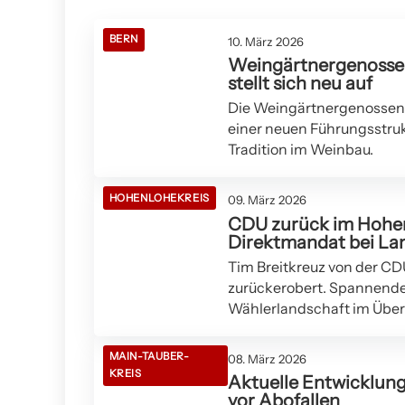
HEILBRONN
BERN
10. März 2026
Weingärtnergenossen
stellt sich neu auf
Die Weingärtnergenossens
einer neuen Führungsstrukt
Tradition im Weinbau.
HOHENLOHEKREIS
09. März 2026
CDU zurück im Hohenl
Direktmandat bei La
Tim Breitkreuz von der C
zurückerobert. Spannende
Wählerlandschaft im Über
MAIN-TAUBER-
08. März 2026
KREIS
Aktuelle Entwicklun
vor Abofallen