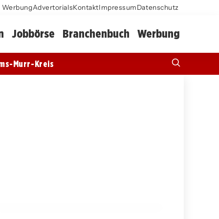
Werbung
Advertorials
Kontakt
Impressum
Datenschutz
n
Jobbörse
Branchenbuch
Werbung
ms-Murr-Kreis
12. März 2026
SGV Freiberg zieht ins Heilbronner
Frankenstadion und strebt Drittliga-
Zulassung an
ASPACH