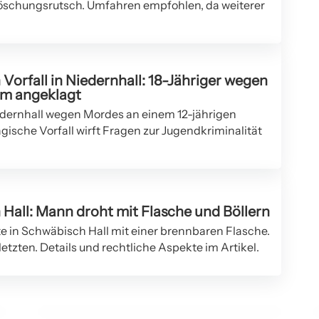
öschungsrutsch. Umfahren empfohlen, da weiterer
Vorfall in Niedernhall: 18-Jähriger wegen
em angeklagt
iedernhall wegen Mordes an einem 12-jährigen
agische Vorfall wirft Fragen zur Jugendkriminalität
 Hall: Mann droht mit Flasche und Böllern
te in Schwäbisch Hall mit einer brennbaren Flasche.
10. März 2026
rletzten. Details und rechtliche Aspekte im Artikel.
Paul Levi und die Zukunft des Ringer-
Nachwuchses in Deutschland