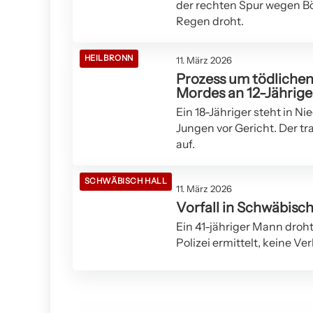
der rechten Spur wegen B
Regen droht.
HEILBRONN
11. März 2026
Prozess um tödlichen 
Mordes an 12-Jährig
Ein 18-Jähriger steht in N
Jungen vor Gericht. Der tr
auf.
SCHWÄBISCH HALL
11. März 2026
Vorfall in Schwäbisch
11. März 2026
Ehrenamtskarte in Heilbronn:
Ein 41-jähriger Mann droh
Polizei ermittelt, keine Ve
Anerkennung für ehrenamtliches
Engagement ab 2026