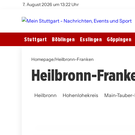
7. August 2026 um 13:22 Uhr
Stuttgart
Böblingen
Esslingen
Göppingen
Homepage
/
Heilbronn-Franken
Heilbronn-Frank
12. März 2026
Unfallflucht im Hohenlohekreis: 62-
Heilbronn
Hohenlohekreis
Main-Tauber-
Jährige entdeckt Schaden an ihrem
Fahrzeug
HOHENLOHEKREIS