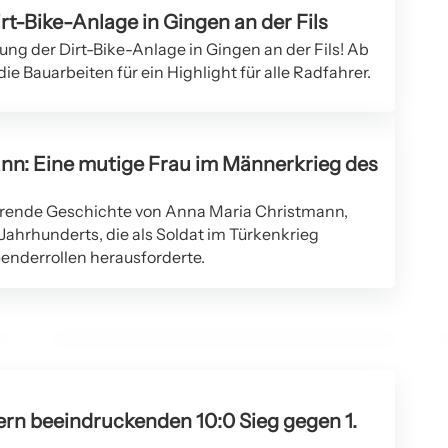
t-Bike-Anlage in Gingen an der Fils
ung der Dirt-Bike-Anlage in Gingen an der Fils! Ab
e Bauarbeiten für ein Highlight für alle Radfahrer.
nn: Eine mutige Frau im Männerkrieg des
ierende Geschichte von Anna Maria Christmann,
19. Februar 2026
 Jahrhunderts, die als Soldat im Türkenkrieg
Berufsinfoabend beim Polizeirevier
enderrollen herausforderte.
Uhingen für angehende Polizisten
GINGEN AN DER FILS
eiern beeindruckenden 10:0 Sieg gegen 1.