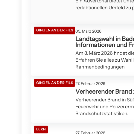
Ein Advertorial bietet Unt
redaktionellen Umfeld zu p
GINGEN AN DER FILS
05. März 2026
Landtagswahl in Bad
Informationen und Fr
Am 8. März 2026 findet di
Erfahren Sie alles zu Wahl
Rahmenbedingungen.
GINGEN AN DER FILS
27. Februar 2026
Verheerender Brand z
Verheerender Brand in Süß
Feuerwehr und Polizei erm
Brandschutzstatistiken.
BERN
27. Februar 2026