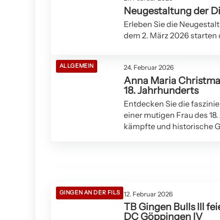
Neugestaltung der Dir
Erleben Sie die Neugestalt
dem 2. März 2026 starten di
ALLGEMEIN
24. Februar 2026
Anna Maria Christma
18. Jahrhunderts
Entdecken Sie die faszin
20. Februar 2026
einer mutigen Frau des 18.
Mobile Geschwindigkeitskontrollen in
kämpfte und historische G
Gingen an der Fils am 20. Februar 2026
GINGEN AN DER FILS
GINGEN AN DER FILS
12. Februar 2026
TB Gingen Bulls III f
DC Göppingen IV