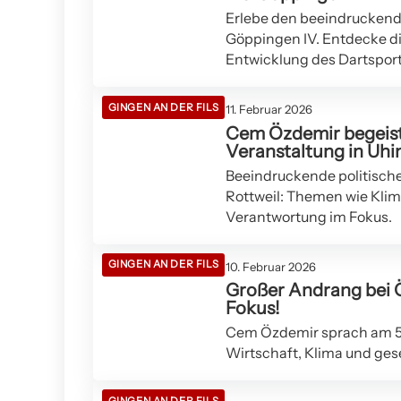
Erlebe den beeindruckenden
Göppingen IV. Entdecke di
Entwicklung des Dartsport
GINGEN AN DER FILS
11. Februar 2026
Cem Özdemir begeiste
Veranstaltung in Uh
Beeindruckende politisch
Rottweil: Themen wie Klim
Verantwortung im Fokus.
GINGEN AN DER FILS
10. Februar 2026
Großer Andrang bei Ö
Fokus!
Cem Özdemir sprach am 5.
Wirtschaft, Klima und ge
GINGEN AN DER FILS