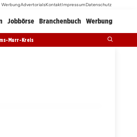
Werbung
Advertorials
Kontakt
Impressum
Datenschutz
n
Jobbörse
Branchenbuch
Werbung
ms-Murr-Kreis
10. März 2026
Karl Allgöwer erzählt aus seinem Leben:
Eine Veranstaltung in Gingen an der Fils
GEISLINGEN AN DER STEIGE