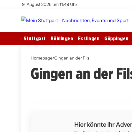
9. August 2026 um 11:49 Uhr
Stuttgart
Böblingen
Esslingen
Göppingen
Homepage
/
Gingen an der Fils
Gingen an der Fil
12. März 2026
Verkehrssicherheit im Fokus: Polizei
führt umfassende Kontrollen durch
GINGEN AN DER FILS
Hier könnte Ihr Adver