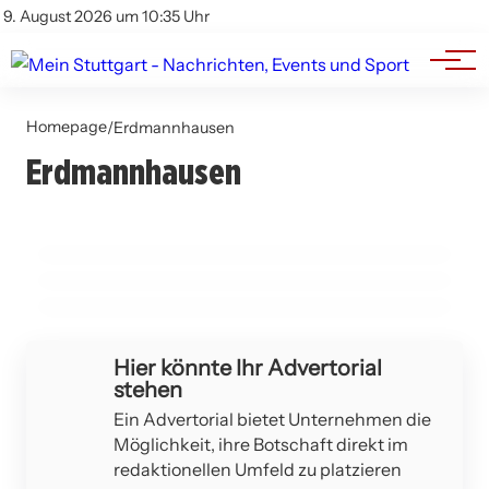
Branchenbuch
Impressum
9. August 2026 um 10:35 Uhr
Datenschutz
Werbung
Homepage
/
Erdmannhausen
10. März 2026
10. März 2026
2-Plus-2 Wettkampf des GSV
Erdmannhausen
Herren III des TTV Erdmannhausen feiern
Erdmannhausen 2026: Ein erfolgreicher
07. März 2026
zwei Siege in der Kreisliga B2
Geschwindigkeitskontrollen in
Auftakt für die Jugend
Erdmannhausen am 6. März 2026
ERDMANNHAUSEN
BESIGHEIM
ERDMANNHAUSEN
Hier könnte Ihr Advertorial
stehen
Ein Advertorial bietet Unternehmen die
Möglichkeit, ihre Botschaft direkt im
redaktionellen Umfeld zu platzieren