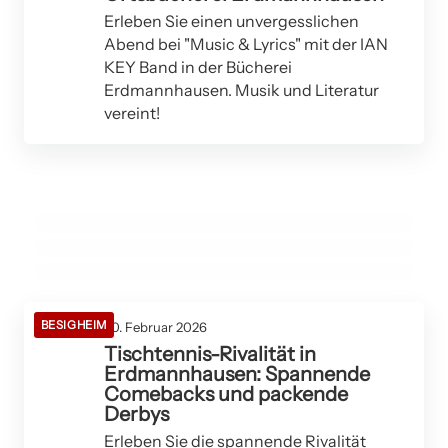
Erleben Sie einen unvergesslichen
Abend bei "Music & Lyrics" mit der IAN
KEY Band in der Bücherei
Erdmannhausen. Musik und Literatur
23. Februar 2026
vereint!
23. Februar 2026
Ausfahrt der CDU Senioren Union Marbach-
22. Februar 2026
Bibliotheken on Tour: Entdecken Sie die Welt
Brezelmuseum in Erdmannhausen: Einblicke
Bottwartal nach Brackenheim und
der Bücher in Erdmannhausen
in die Geschichte des schwäbischen
Bönnigheim am 12. März 2026
Nationalgebäcks
ERDMANNHAUSEN
BÖNNIGHEIM
ERDMANNHAUSEN
BESIGHEIM
20. Februar 2026
Tischtennis-Rivalität in
Erdmannhausen: Spannende
Comebacks und packende
Derbys
Erleben Sie die spannende Rivalität