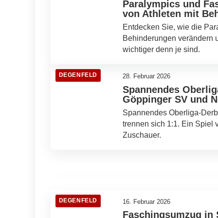
Paralympics und Fast
von Athleten mit Be
Entdecken Sie, wie die Pa
Behinderungen verändern un
wichtiger denn je sind.
DEGENFELD
28. Februar 2026
Spannendes Oberliga
Göppinger SV und 
Spannendes Oberliga-Derb
27. Februar 2026
trennen sich 1:1. Ein Spie
Talente des Skiinternats Furtwangen:
Zuschauer.
Auf dem Weg zu Olympischem Ruhm
DEGENFELD
DEGENFELD
16. Februar 2026
Faschingsumzug in S