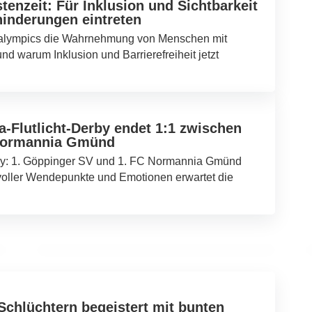
enzeit: Für Inklusion und Sichtbarkeit
hinderungen eintreten
ralympics die Wahrnehmung von Menschen mit
d warum Inklusion und Barrierefreiheit jetzt
-Flutlicht-Derby endet 1:1 zwischen
Normannia Gmünd
y: 1. Göppinger SV und 1. FC Normannia Gmünd
19. Februar 2026
l voller Wendepunkte und Emotionen erwartet die
Die Gruppe 47: Ein Treffen der Literaten
im Welzheimer Wald
DEGENFELD
chlüchtern begeistert mit bunten