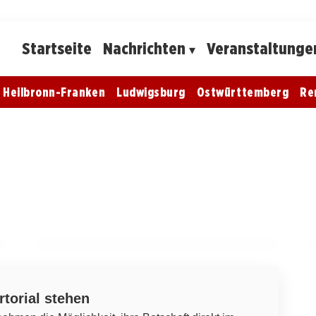
Startseite
Nachrichten
Veranstaltunge
Heilbronn-Franken
Ludwigsburg
Ostwürttemberg
Re
13. März 2026
Förderung der Trainerstelle beim
Skiclub Degenfeld bis 2030 verlängert
DEGENFELD
rtorial stehen