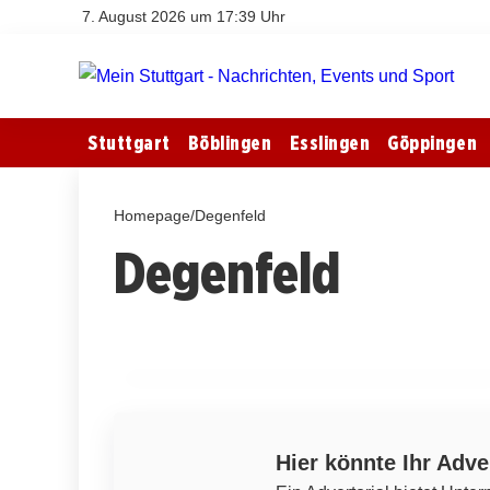
7. August 2026 um 17:39 Uhr
Stuttgart
Böblingen
Esslingen
Göppingen
Homepage
/
Degenfeld
Degenfeld
29. April 2026
Wernigerode: Ein Geheimtipp am Harz
für Entdecker und Geschichtsfreunde
DEGENFELD
Hier könnte Ihr Adve