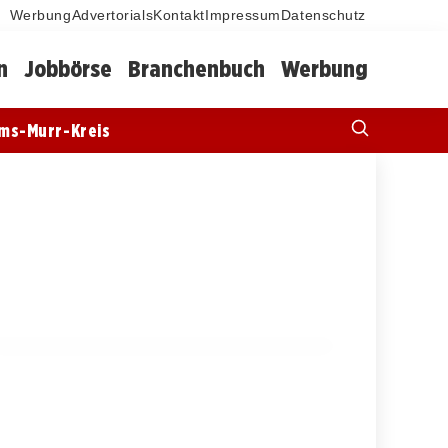
Werbung
Advertorials
Kontakt
Impressum
Datenschutz
n
Jobbörse
Branchenbuch
Werbung
ms-Murr-Kreis
07. März 2026
Karriereende von Anna Hollandt: Eine
Ära im Skispringen geht zu Ende
DEGENFELD