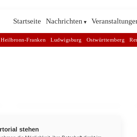
Startseite
Nachrichten
Veranstaltunge
Heilbronn-Franken
Ludwigsburg
Ostwürttemberg
Re
22. März 2026
Änderungen im Bahnverkehr in
Untertürkheim: RB11 von 20. bis 30.
April 2026 entfallen
BAD CANNSTATT
rtorial stehen