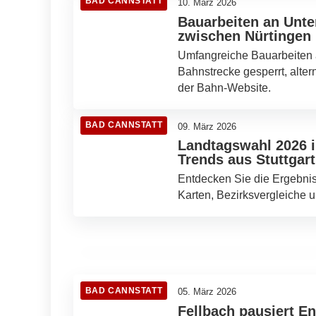
BAD CANNSTATT
10. März 2026
Bauarbeiten an Unte
zwischen Nürtingen 
Umfangreiche Bauarbeiten a
Bahnstrecke gesperrt, alter
der Bahn-Website.
BAD CANNSTATT
09. März 2026
Landtagswahl 2026 
Trends aus Stuttgart
07. März 2026
Entdecken Sie die Ergebniss
Lost Places in Stuttgart: Verborgene
Karten, Bezirksvergleiche u
Schätze der Geschichte
BAD CANNSTATT
BAD CANNSTATT
05. März 2026
Fellbach pausiert En