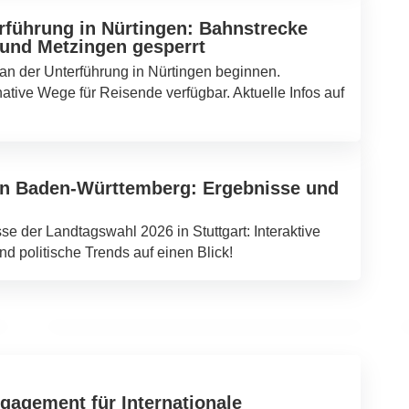
rführung in Nürtingen: Bahnstrecke
und Metzingen gesperrt
n der Unterführung in Nürtingen beginnen.
native Wege für Reisende verfügbar. Aktuelle Infos auf
in Baden-Württemberg: Ergebnisse und
07. März 2026
e der Landtagswahl 2026 in Stuttgart: Interaktive
Änderungen im S-Bahn-Verkehr in
nd politische Trends auf einen Blick!
Stuttgart vom 8. bis 10. März 2026
BAD CANNSTATT
gagement für Internationale