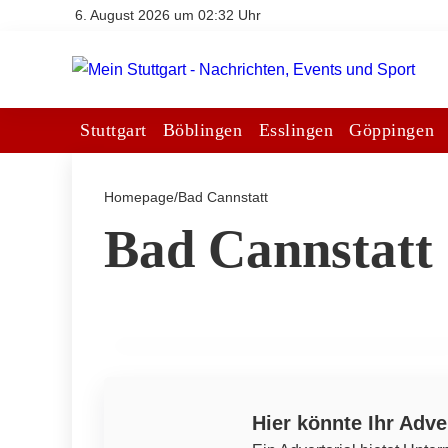
6. August 2026 um 02:32 Uhr
Stuttgart
Böblingen
Esslingen
Göppingen
Homepage
/
Bad Cannstatt
26. Mai 2026
Bad Cannstatt
Die 10 besten Webdesigner und
Agenturen in Stuttgart – Unsere Stadt
digital entdecken
ALLGEMEIN
Hier könnte Ihr Adve