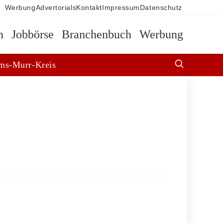
Werbung
Advertorials
Kontakt
Impressum
Datenschutz
n
Jobbörse
Branchenbuch
Werbung
ms-Murr-Kreis
13. März 2026
Neues Wohnquartier im Neckarpark:
Stadtentwicklung in Bad Cannstatt
BAD CANNSTATT