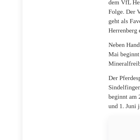
dem VfL Her
Folge. Der V
geht als Fav
Herrenberg 
Neben Handb
Mai beginnt
Mineralfrei
Der Pferdesp
Sindelfingen
beginnt am 
und 1. Juni 