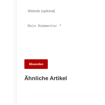
26. Mai 2026
Absenden
Die 10 besten Webdesigner und
Agenturen in Stuttgart – Unsere Stadt
Ähnliche Artikel
digital entdecken
ALLGEMEIN