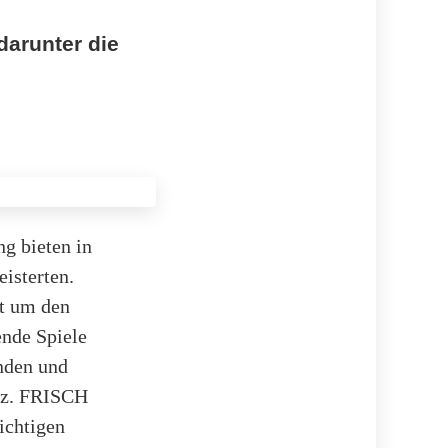
darunter die
g bieten in
isterten.
t um den
ende Spiele
nden und
atz. FRISCH
ichtigen