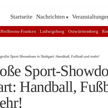
Startseite
Nachrichten
Veranstaltunge
Heilbronn-Franken
Ludwigsburg
Ostwürttemberg
Re
große Sport-Showdown in Stuttgart: Handball, Fußball und mehr!
roße Sport-Showd
art: Handball, Fußb
ehr!