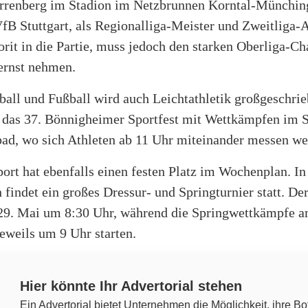
renberg im Stadion im Netzbrunnen Korntal-Münchin
fB Stuttgart, als Regionalliga-Meister und Zweitliga-A
orit in die Partie, muss jedoch den starken Oberliga-C
ernst nehmen.
all und Fußball wird auch Leichtathletik großgeschri
 das 37. Bönnigheimer Sportfest mit Wettkämpfen im 
bad, wo sich Athleten ab 11 Uhr miteinander messen we
ort hat ebenfalls einen festen Platz im Wochenplan. In
 findet ein großes Dressur- und Springturnier statt. De
29. Mai um 8:30 Uhr, während die Springwettkämpfe a
jeweils um 9 Uhr starten.
Hier könnte Ihr Advertorial stehen
Ein Advertorial bietet Unternehmen die Möglichkeit, ihre Bo