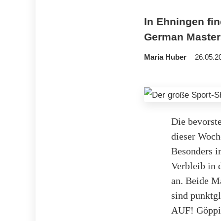
In Ehningen fi
German Masters
Maria Huber
26.05.2
Die bevorst
dieser Woch
Besonders i
Verbleib in
an. Beide M
sind punktg
AUF! Göppin