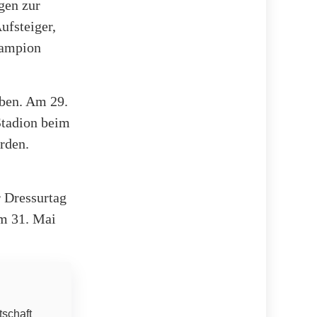
gen zur
ufsteiger,
hampion
eben. Am 29.
Stadion beim
rden.
r Dressurtag
m 31. Mai
tschaft