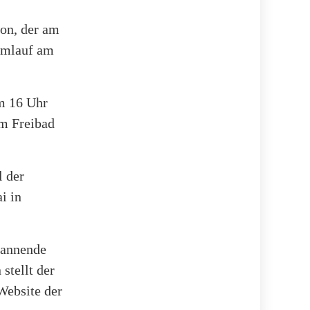
lon, der am
eamlauf am
m 16 Uhr
im Freibad
l der
i in
spannende
stellt der
Website der