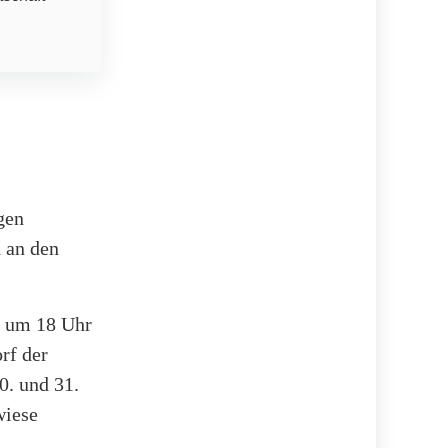
gen
 an den
i um 18 Uhr
rf der
0. und 31.
wiese