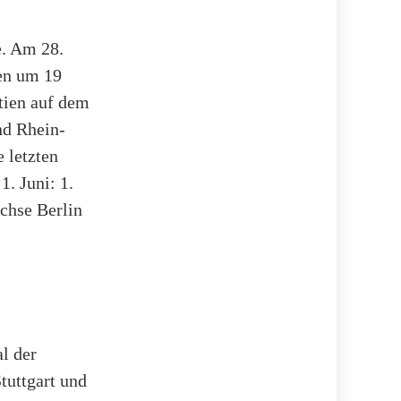
e. Am 28.
en um 19
tien auf dem
d Rhein-
 letzten
1. Juni: 1.
chse Berlin
l der
tuttgart und