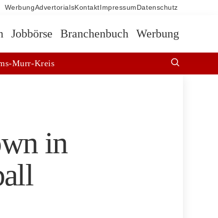
Werbung
Advertorials
Kontakt
Impressum
Datenschutz
n
Jobbörse
Branchenbuch
Werbung
ms-Murr-Kreis
own in
all