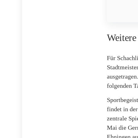
Weitere
Für Schachli
Stadtmeister
ausgetragen
folgenden T
Sportbegeis
findet in de
zentrale Spi
Mai die Ger
Ehningen au