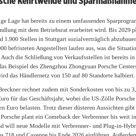
ische Kehrtwende und Sparmaßnahm
ige Lage hat bereits zu einem umfassenden Sparprogra
ndlung mit dem Betriebsrat erarbeitet wird. Bis 2029 p
d 1.900 Stellen in Stuttgart sozialverträglich abzubaue
00 befristeten Angestellten laufen aus, was die Situati
 Auch die Schließung von Verkaufsstellen ist bereits i
das Beispiel des Zhengzhou Zhongyuan Porsche Centers
rd das Händlernetz von 150 auf 80 Standorte halbiert.
Breckner rechnet zudem mit Sonderkosten von bis zu 3
uro für das Geschäftsjahr, wobei die US-Zölle Porsche
en Euro belasten. Trotz dieser düsteren Aussichten gibt
 Porsche plant ein Comeback der Verbrenner bis weit i
nd will neue Modelle mit Verbrenner- und Plug-in-Hybr
es 718 und Cayenne bis Ende 2026 einführen. Außerdem