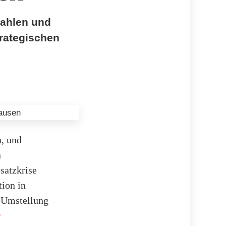
zahlen und
rategischen
n, und
n
satzkrise
tion in
e Umstellung
r