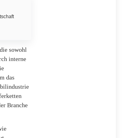
tschaft
 die sowohl
rch interne
ie
um das
ilindustrie
ferketten
der Branche
wie
ut