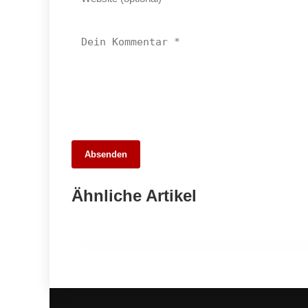
26. Mai 2026
Absenden
Die 10 besten Webdesigner und
Agenturen in Stuttgart – Unsere Stadt
Ähnliche Artikel
digital entdecken
ALLGEMEIN