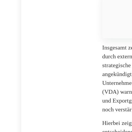
Insgesamt ze
durch extern
strategische
angekündigt
Unternehmen
(VDA) warnt
und Exportge
noch verstär
Hierbei zeig
entscheidend