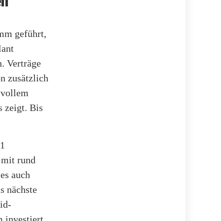
en
mm geführt,
lant
n. Verträge
on zusätzlich
n vollem
 zeigt. Bis
,1
 mit rund
 es auch
ns nächste
id-
 investiert