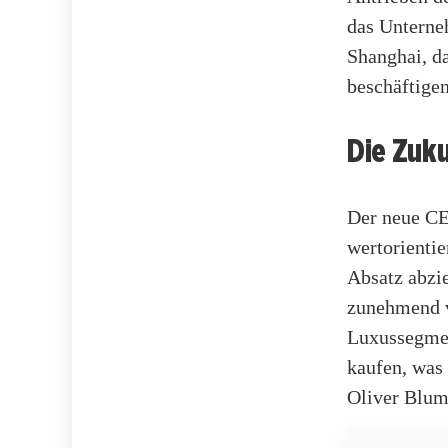
das Unterne
Shanghai, d
beschäftigen
Die Zuk
Der neue CEO
wertorienti
Absatz abzi
zunehmend v
Luxussegment
kaufen, was
Oliver Blum