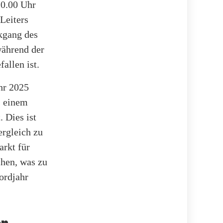
0.00 Uhr
Leiters
kgang des
während der
allen ist.
hr 2025
s einem
 Dies ist
ergleich zu
arkt für
chen, was zu
ordjahr