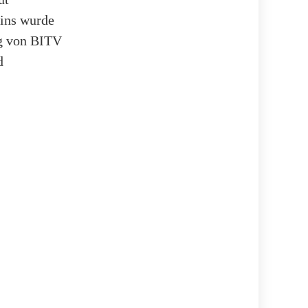
zins wurde
ng von BITV
d