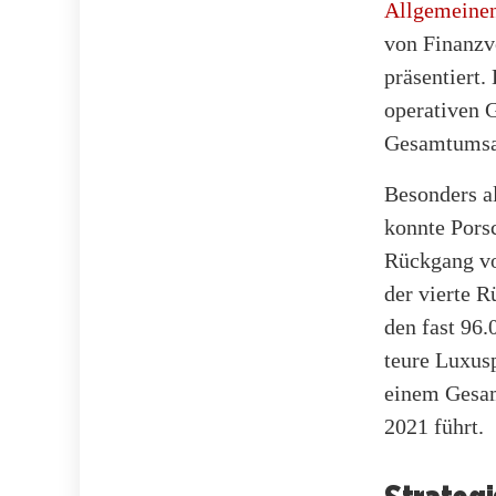
Allgemeine
von Finanzv
präsentiert
operativen 
Gesamtumsatz
Besonders a
konnte Pors
Rückgang von
der vierte R
den fast 96
teure Luxus
einem Gesam
2021 führt.