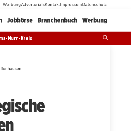
Werbung
Advertorials
Kontakt
Impressum
Datenschutz
n
Jobbörse
Branchenbuch
Werbung
ms-Murr-Kreis
Zuffenhausen
egische
en