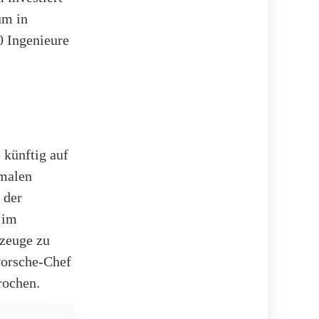
um in
0 Ingenieure
 künftig auf
imalen
 der
 im
rzeuge zu
Porsche-Chef
rochen.