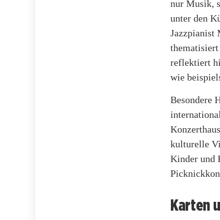
nur Musik, s
unter den K
Jazzpianist 
thematisiert
reflektiert 
wie beispie
Besondere Hi
internation
Konzerthaus
kulturelle V
Kinder und 
Picknickkon
Karten 