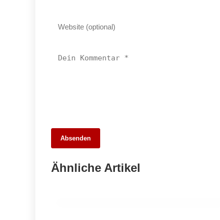
Absenden
18. April 2026
Blitzlicht auf der K800: Wangen im
Ähnliche Artikel
Allgäu im Geschwindigkeitsrausch
ALLGEMEIN