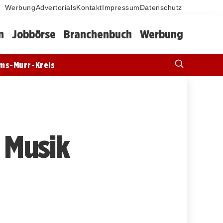
Werbung
Advertorials
Kontakt
Impressum
Datenschutz
n
Jobbörse
Branchenbuch
Werbung
ms-Murr-Kreis
t Musik