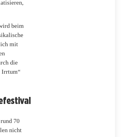
tisieren,
wird beim
ikalische
sich mit
en
rch die
 Irrtum“
festival
 rund 70
len nicht