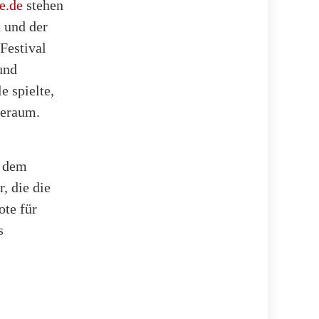
e.de
stehen
 und der
Festival
und
e spielte,
eeraum.
t dem
, die die
ote für
s