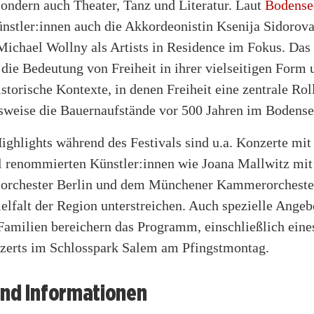
ondern auch Theater, Tanz und Literatur. Laut
Bodense
ünstler:innen auch die Akkordeonistin Ksenija Sidorova
Michael Wollny als Artists in Residence im Fokus. Das 
 die Bedeutung von Freiheit in ihrer vielseitigen Form 
historische Kontexte, in denen Freiheit eine zentrale Roll
lsweise die Bauernaufstände vor 500 Jahren im Bodens
ghlights während des Festivals sind u.a. Konzerte mit
al renommierten Künstler:innen wie Joana Mallwitz mi
orchester Berlin und dem Münchener Kammerorchester
ielfalt der Region unterstreichen. Auch spezielle Angeb
Familien bereichern das Programm, einschließlich eine
zerts im Schlosspark Salem am Pfingstmontag.
und Informationen