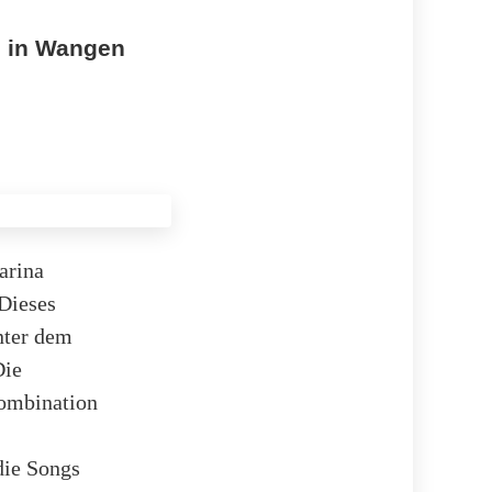
i in Wangen
arina
Dieses
nter dem
Die
Kombination
die Songs