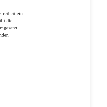
freiheit ein
llt die
mgesetzt
nden