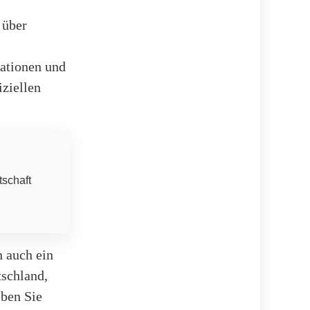
 über
mationen und
ziellen
tschaft
n auch ein
schland,
eben Sie