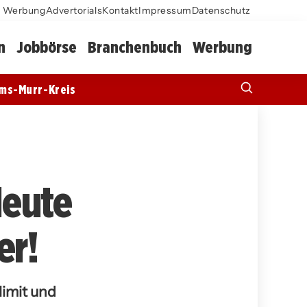
Werbung
Advertorials
Kontakt
Impressum
Datenschutz
n
Jobbörse
Branchenbuch
Werbung
ms-Murr-Kreis
Heute
er!
limit und