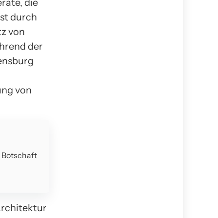
räte, die
st durch
tz von
ährend der
lensburg
ung von
e Botschaft
rchitektur