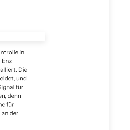
ntrolle in
r Enz
lliert. Die
eldet, und
ignal für
ten, denn
he für
 an der