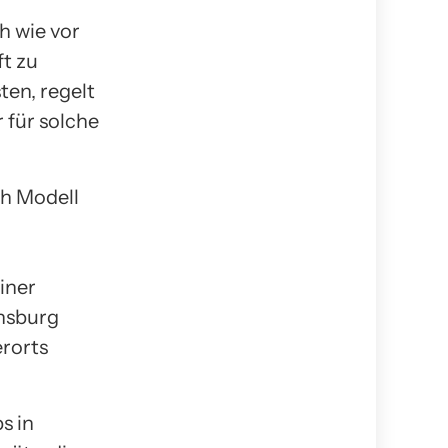
h wie vor
ft zu
ten, regelt
 für solche
ch Modell
iner
ensburg
rorts
s in