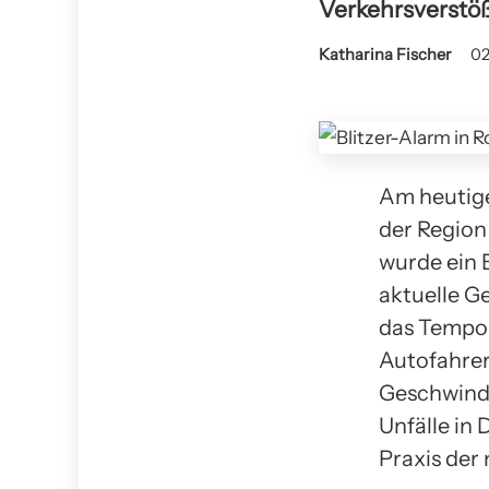
Verkehrsverstöß
Katharina Fischer
02
Am heutigen
der Region
wurde ein 
aktuelle G
das Tempoli
Autofahrer,
Geschwindi
Unfälle in
Praxis der