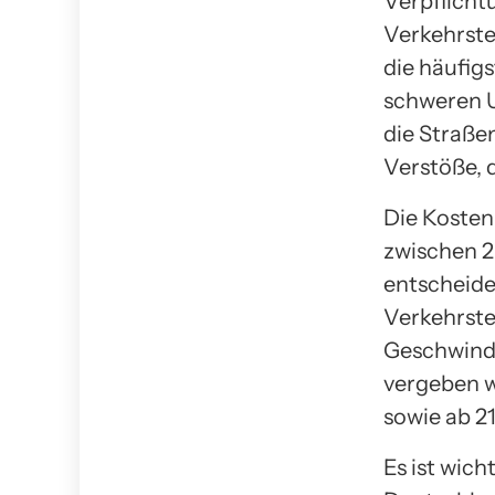
Verpflichtu
Verkehrste
die häufig
schweren U
die Straße
Verstöße, 
Die Kosten 
zwischen 2
entscheiden
Verkehrste
Geschwindi
vergeben w
sowie ab 2
Es ist wic