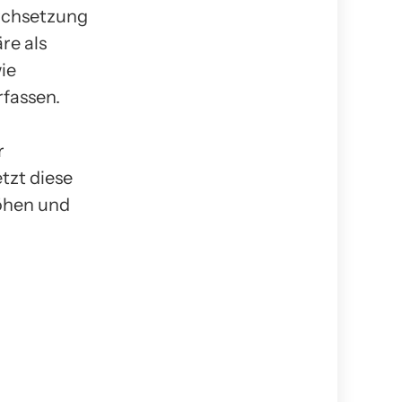
urchsetzung
re als
ie
fassen.
r
etzt diese
höhen und