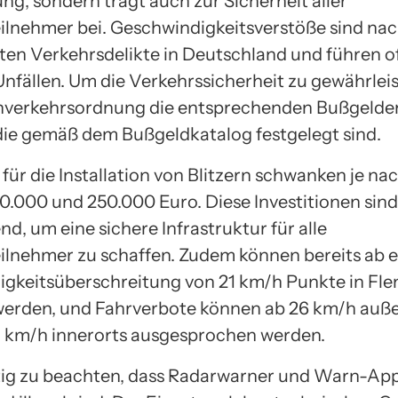
ng, sondern trägt auch zur Sicherheit aller
ilnehmer bei. Geschwindigkeitsverstöße sind nac
sten Verkehrsdelikte in Deutschland und führen o
nfällen. Um die Verkehrssicherheit zu gewährleis
nverkehrsordnung die entsprechenden Bußgelder
die gemäß dem Bußgeldkatalog festgelegt sind.
für die Installation von Blitzern schwanken je na
0.000 und 250.000 Euro. Diese Investitionen sind
d, um eine sichere Infrastruktur für alle
ilnehmer zu schaffen. Zudem können bereits ab e
gkeitsüberschreitung von 21 km/h Punkte in Fl
erden, und Fahrverbote können ab 26 km/h auße
1 km/h innerorts ausgesprochen werden.
htig zu beachten, dass Radarwarner und Warn-App