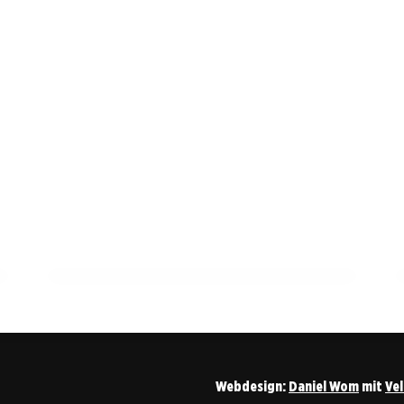
13. März 2026
Notfallversorgung im Landkreis
Esslingen: Wichtige Informationen und
Anlaufstellen
BERN
Webdesign:
Daniel Wom
mit
Ve