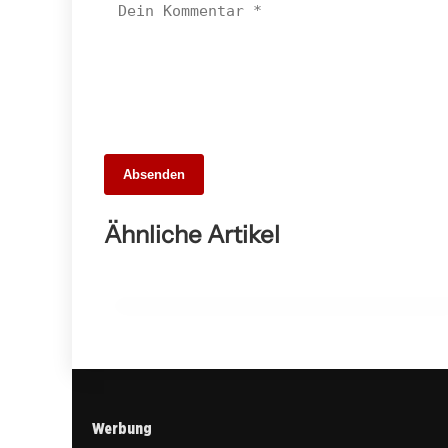
29. April 2026
Absenden
Turbulente Ereignisse in Ludwigsburg:
Von schweren Unfällen bis zu dreistem
Ähnliche Artikel
Betrug
BESIGHEIM
Werbung