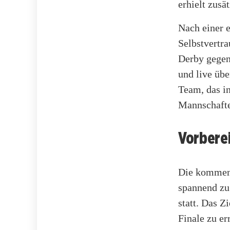
erhielt zus
Nach einer 
Selbstvertra
Derby gegen
und live übe
Team, das i
Mannschafte
Vorberei
Die kommend
spannend zu
statt. Das Z
Finale zu er