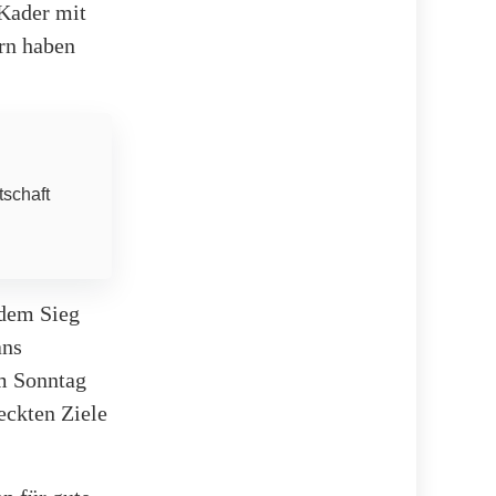
 Kader mit
rn haben
tschaft
 dem Sieg
ans
am Sonntag
eckten Ziele