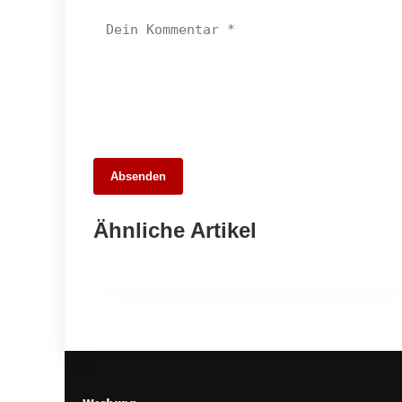
26. Mai 2026
Absenden
Die 10 besten Webdesigner und
Agenturen in Stuttgart – Unsere Stadt
Ähnliche Artikel
digital entdecken
ALLGEMEIN