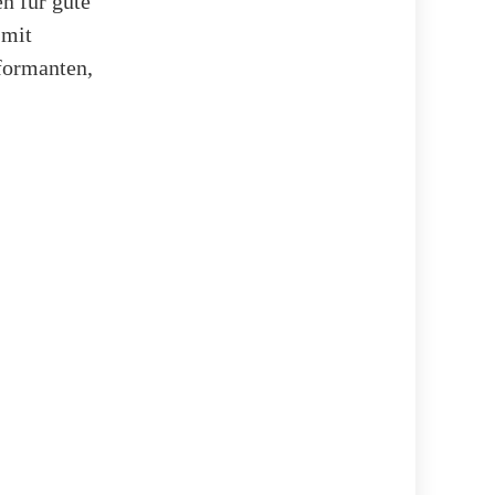
n für gute
 mit
formanten,