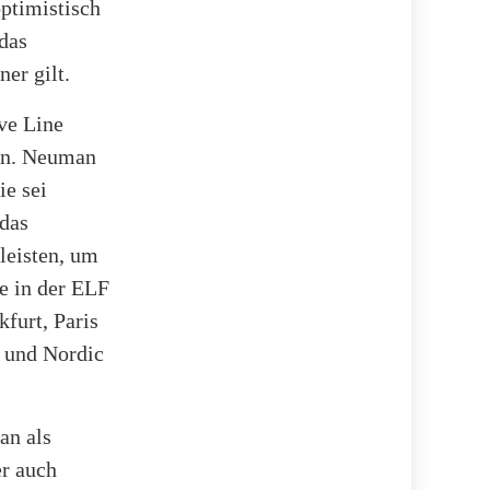
ptimistisch
 das
er gilt.
ve Line
en. Neuman
ie sei
 das
leisten, um
te in der ELF
kfurt, Paris
 und Nordic
an als
er auch