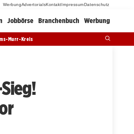
Werbung
Advertorials
Kontakt
Impressum
Datenschutz
n
Jobbörse
Branchenbuch
Werbung
ms-Murr-Kreis
-Sieg!
or