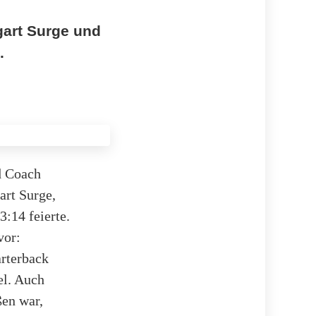
gart Surge und
.
d Coach
art Surge,
:14 feierte.
vor:
rterback
el. Auch
ßen war,