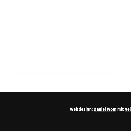
18. Mai 2026
Last-Minute: Dein Ticket fürs
Pokalfinale Stuttgart vs. Bayern!
ALLGEMEIN
Webdesign:
Daniel Wom
mit
Ve