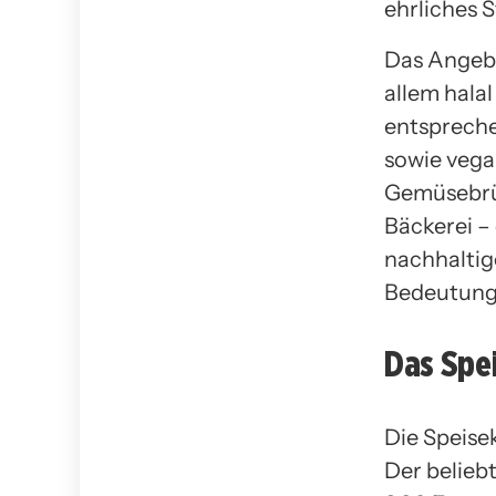
ehrliches 
Das Angebo
allem hala
entspreche
sowie vega
Gemüsebrüh
Bäckerei –
nachhaltig
Bedeutung
Das Spe
Die Speise
Der beliebt