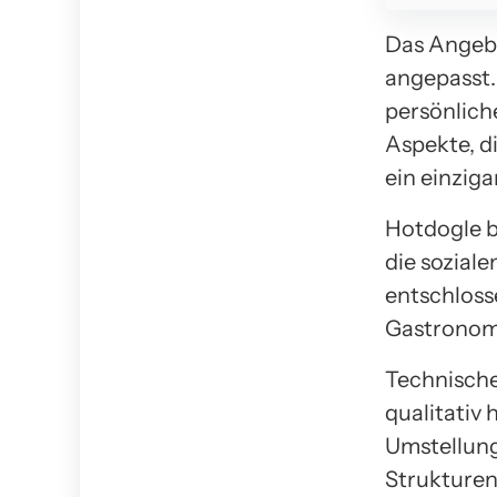
Das Angebo
angepasst. 
persönlich
Aspekte, d
ein einziga
Hotdogle b
die soziale
entschloss
Gastronomi
Technische
qualitativ
Umstellung
Strukturen