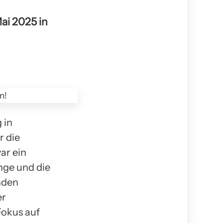
ai 2025 in
 in
r die
ar ein
ange und die
nden
er
Fokus auf