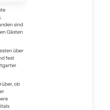
ste
,
unden sind
den Gästen
besten über
nd fest
ttgarter
rüber, ob
er
bere
itals