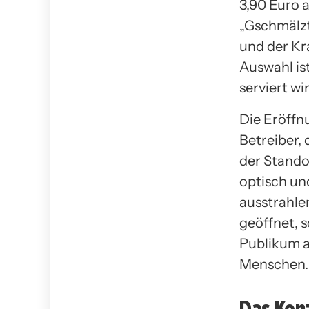
3,90 Euro 
„Gschmälzt
und der Kra
Auswahl is
serviert wi
Die Eröffn
Betreiber, 
der Stando
optisch un
ausstrahlen
geöffnet, s
Publikum a
Menschen.
Das Konz