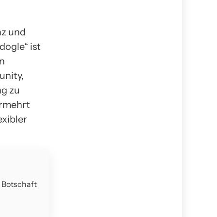
nz und
dogle“ ist
in
unity,
ng zu
ermehrt
exibler
e Botschaft