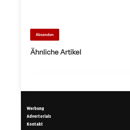
26. Mai 2026
Absenden
Die 10 besten Webdesigner und
Agenturen in Stuttgart – Unsere Stadt
Ähnliche Artikel
digital entdecken
ALLGEMEIN
Werbung
Advertorials
Kontakt