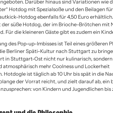
angeboten. Darüber hinaus sind Variationen wie d
er“ Hotdog mit Spezialsoße und den Beilagen für
utkick-Hotdog ebenfalls für 4,50 Euro erhältlich.
t der süße Hotdog, der im Brioche-Brötchen mit 
rd. Für die kleineren Gäste gibt es zudem ein Kin
ung des Pop-up-Imbisses ist Teil eines größeren P
die Berliner Späti-Kultur nach Stuttgart zu bringen
rt in Stuttgart-Ost nicht nur kulinarisch, sonder
d atmosphärisch mehr Coolness und Lockerheit
. Hotdogle ist täglich ab 10 Uhr bis spät in die Na
olange der Vorrat reicht, und zielt darauf ab, ein 
nzusprechen: von Kindern und Jugendlichen bis 
ept und die Philosophie