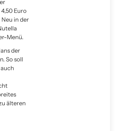
er
 4,50 Euro
 Neu in der
Nutella
der-Menü.
lans der
. So soll
n auch
cht
breites
zu älteren