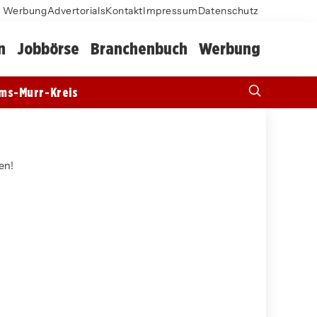
Werbung
Advertorials
Kontakt
Impressum
Datenschutz
n
Jobbörse
Branchenbuch
Werbung
ms-Murr-Kreis
en!