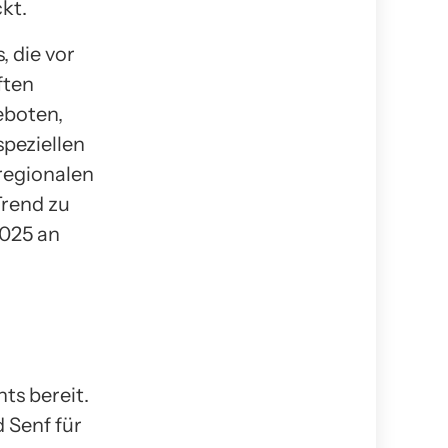
kt.
 die vor
ften
eboten,
speziellen
regionalen
Trend zu
2025 an
ts bereit.
 Senf für