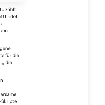
e zählt
attfindet,
e
 den
ngene
s für die
ig die
en
sparsame
-Skripte