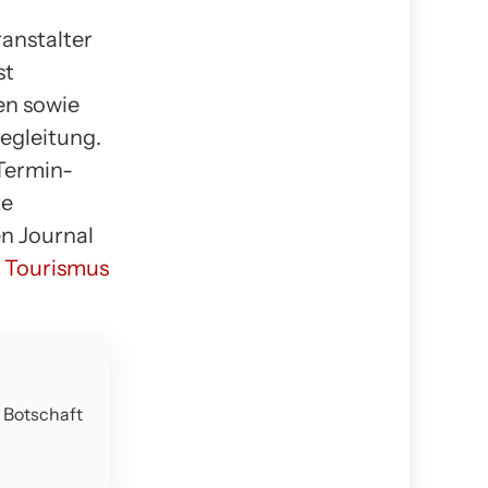
anstalter
st
en sowie
Begleitung.
 Termin-
te
en Journal
 Tourismus
e Botschaft