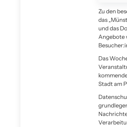
Zu den be
das „Münste
und das Do
Angebote w
Besucher:i
Das Wochen
Veranstalt
kommenden 
Stadt am Pr
Datenschu
grundlegen
Nachrichte
Verarbeitu