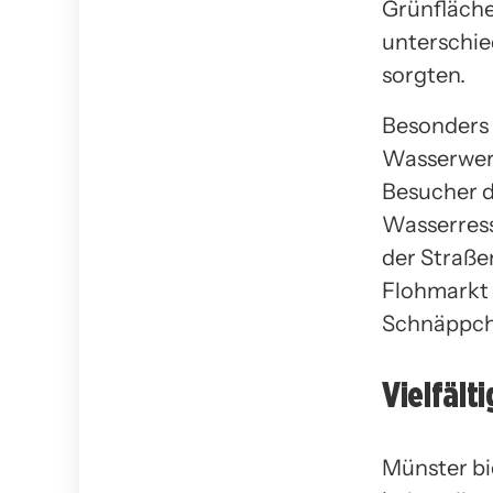
Grünfläche
unterschie
sorgten.
Besonders 
Wasserwerk
Besucher d
Wasserress
der Straße
Flohmarkt i
Schnäppch
Vielfält
Münster bi