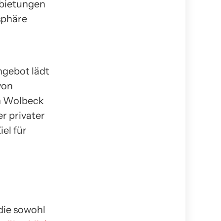
rbietungen
sphäre
ngebot lädt
von
n Wolbeck
r privater
el für
die sowohl