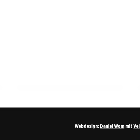
12. März 2026
Warntag 2026: Test der Warnsysteme in
Münster und anderen Städten
MÜNSTER
Webdesign:
Daniel Wom
mit
Ve