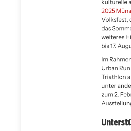
kulturelle 
2025 Müns
Volksfest, 
das Sommer-
weiteres Hi
bis 17. Aug
Im Rahmen 
Urban Run 
Triathlon a
unter ande
zum 2. Feb
Ausstellung
Unterstü