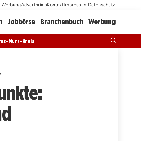
Werbung
Advertorials
Kontakt
Impressum
Datenschutz
n
Jobbörse
Branchenbuch
Werbung
ms-Murr-Kreis
n!
unkte:
nd