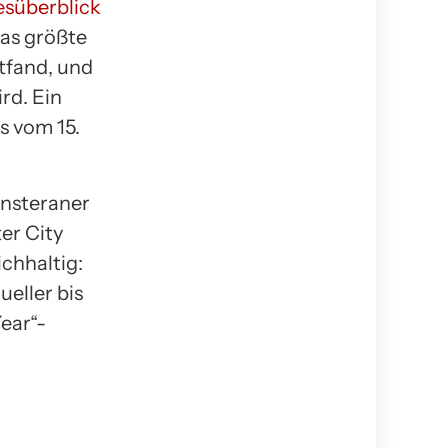
esüberblick
das größte
ttfand, und
rd. Ein
s vom 15.
ünsteraner
er City
ichhaltig:
eller bis
ear“-