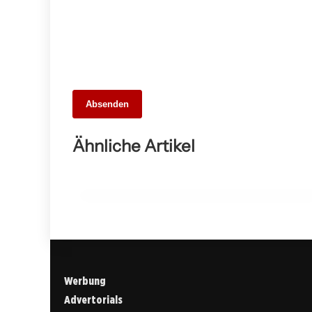
14. März 2026
Absenden
SV Remshalden feiert überzeugenden
5:1-Sieg gegen 1. FC Hohenacker in der
Ähnliche Artikel
Kreisliga A1
ALTHÜTTE
Werbung
Advertorials