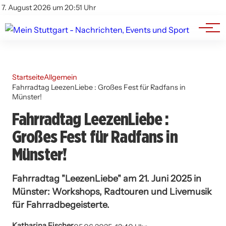
Branchenbuch
Impressum
7. August 2026 um 20:51 Uhr
Datenschutz
Werbung
Startseite
Allgemein
Fahrradtag LeezenLiebe : Großes Fest für Radfans in
Münster!
Fahrradtag LeezenLiebe :
Großes Fest für Radfans in
Münster!
Fahrradtag "LeezenLiebe" am 21. Juni 2025 in
Münster: Workshops, Radtouren und Livemusik
für Fahrradbegeisterte.
Katharina Fischer