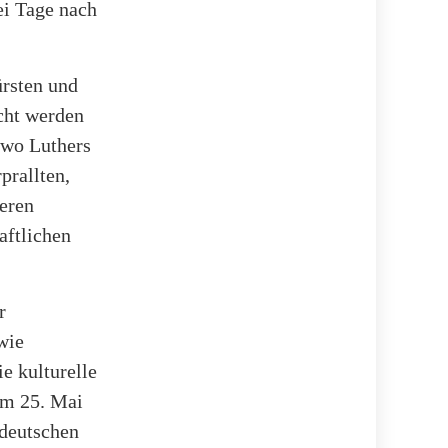
i Tage nach
ürsten und
rcht werden
 wo Luthers
prallten,
deren
aftlichen
r
wie
e kulturelle
am 25. Mai
 deutschen