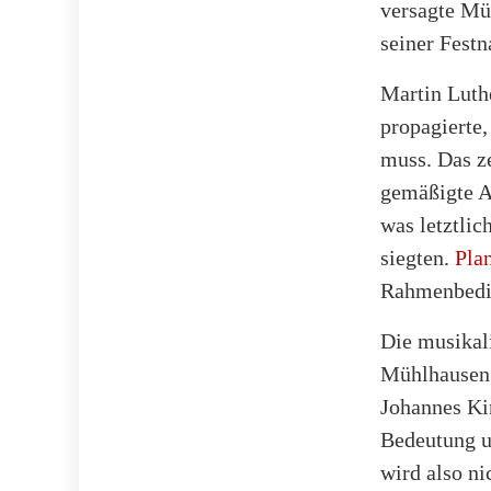
versagte Mü
seiner Festn
Martin Luthe
propagierte,
muss. Das z
gemäßigte A
was letztlic
siegten.
Pla
Rahmenbedin
Die musikal
Mühlhausen 
Johannes Ki
Bedeutung u
wird also ni