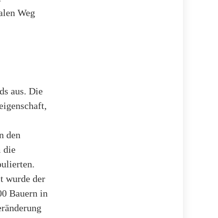
kalen Weg
ds aus. Die
eigenschaft,
n den
 die
ulierten.
lt wurde der
00 Bauern in
eränderung