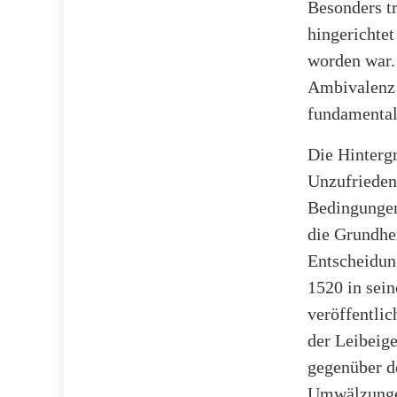
Besonders t
hingerichte
worden war
Ambivalenz 
fundamentali
Die Hintergr
Unzufrieden
Bedingungen
die Grundhe
Entscheidung
1520 in sei
veröffentlic
der Leibeige
gegenüber d
Umwälzunge