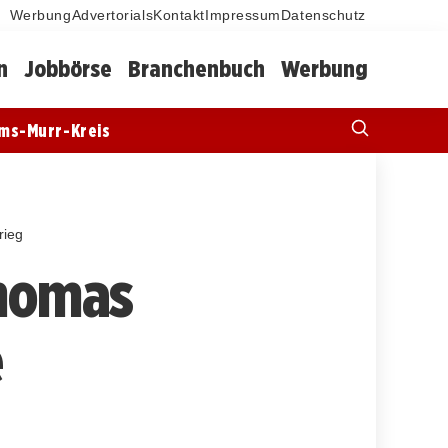
Werbung
Advertorials
Kontakt
Impressum
Datenschutz
n
Jobbörse
Branchenbuch
Werbung
ms-Murr-Kreis
rieg
Thomas
e