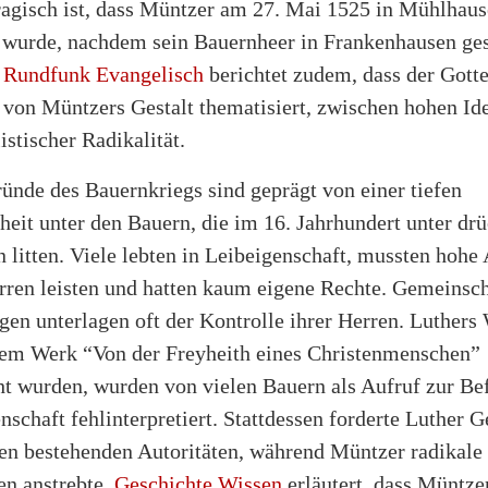
ragisch ist, dass Müntzer am 27. Mai 1525 in Mühlhau
t wurde, nachdem sein Bauernheer in Frankenhausen ge
.
Rundfunk Evangelisch
berichtet zudem, dass der Gotte
von Müntzers Gestalt thematisiert, zwischen hohen Id
stischer Radikalität.
ünde des Bauernkriegs sind geprägt von einer tiefen
heit unter den Bauern, die im 16. Jahrhundert unter dr
 litten. Viele lebten in Leibeigenschaft, mussten hohe
rren leisten und hatten kaum eigene Rechte. Gemeinsch
en unterlagen oft der Kontrolle ihrer Herren. Luthers 
nem Werk “Von der Freyheith eines Christenmenschen”
ht wurden, wurden von vielen Bauern als Aufruf zur Be
nschaft fehlinterpretiert. Stattdessen forderte Luther
en bestehenden Autoritäten, während Müntzer radikale
n anstrebte.
Geschichte Wissen
erläutert, dass Müntze