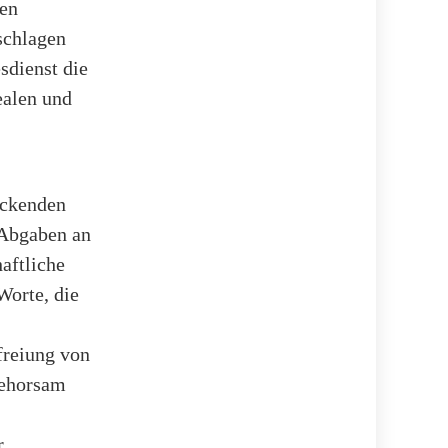
sen
schlagen
sdienst die
ealen und
ückenden
 Abgaben an
aftliche
Worte, die
freiung von
 Gehorsam
r