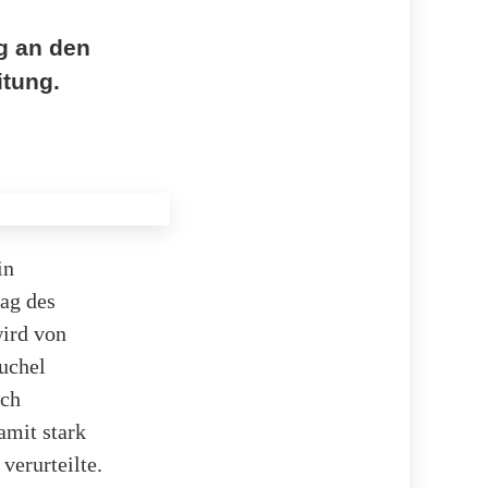
g an den
itung.
in
tag des
wird von
uchel
ich
amit stark
verurteilte.