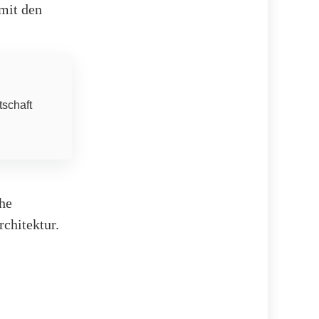
mit den
tschaft
he
rchitektur.