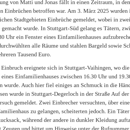
ng von Matti und Jonas fällt in einen Zeitraum, in dem
n Einbrüchen betroffen war. Am 3. März 2025 wurden 
lichen Stadtgebieten Einbrüche gemeldet, wobei in zwei
 gemacht wurde. In Stuttgart-Süd gelang es Tätern, zw
30 Uhr ein Fenster eines Einfamilienhauses aufzubrech
durchwühlten alle Räume und stahlen Bargeld sowie S
hreren Tausend Euro.
 Einbruch ereignete sich in Stuttgart-Vaihingen, wo die
r eines Einfamilienhauses zwischen 16.30 Uhr und 19.3
 wurde. Auch hier fiel einiges an Schmuck in die Händ
en wurde in Stuttgart-Degerloch in der Straße Auf der
rsuch gemeldet. Zwei Einbrecher versuchten, über eine
amilienhaus zu gelangen, scheiterten jedoch. Ein Täter
Rucksack, während der andere in dunkler Kleidung auft
ht Zeugen und bittet um Hinweise unter der Rufnummer