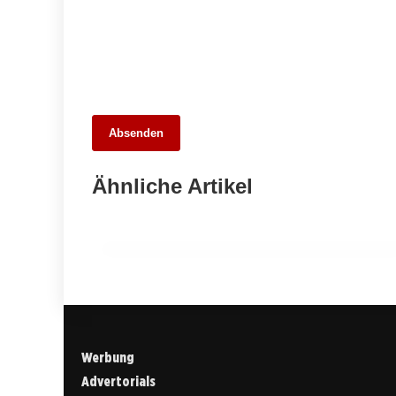
26. Mai 2026
Absenden
Die 10 besten Webdesigner und
Agenturen in Stuttgart – Unsere Stadt
Ähnliche Artikel
digital entdecken
ALLGEMEIN
Werbung
Advertorials