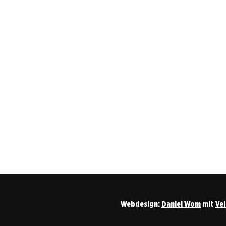
18. Mai 2026
Last-Minute: Dein Ticket fürs
Pokalfinale Stuttgart vs. Bayern!
ALLGEMEIN
Webdesign:
Daniel Wom
mit
Ve