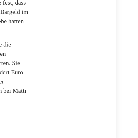
 fest, dass
 Bargeld im
be hatten
e die
len
ten. Sie
dert Euro
er
h bei Matti