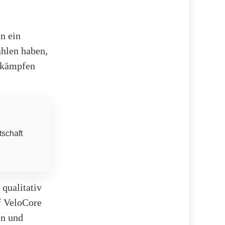
en ein
ählen haben,
bekämpfen
tschaft
qualitativ
f VeloCore
en und