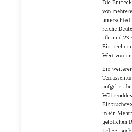
Die Entdecku
von mehrere
unterschied
reiche Beute
Uhr und 23.
Einbrecher 
Wert von me
Ein weiterer
Terrassentü
aufgebrochen
Währenddess
Einbruchsve
in ein Mehrf
gelblichen 
Polizei suc