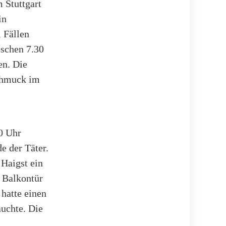
 Stuttgart
in
 Fällen
ischen 7.30
en. Die
chmuck im
0 Uhr
e der Täter.
 Haigst ein
 Balkontür
 hatte einen
auchte. Die