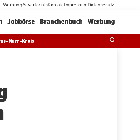
Werbung
Advertorials
Kontakt
Impressum
Datenschutz
n
Jobbörse
Branchenbuch
Werbung
ms-Murr-Kreis
g
m