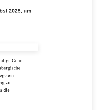
rbst 2025, um
malige Geno-
mbergische
gegeben
ung zu
m die