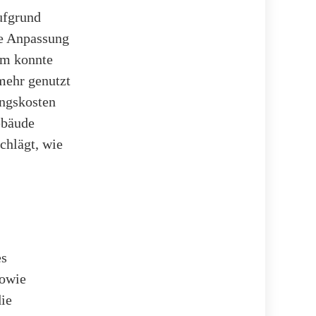
ufgrund
te Anpassung
um konnte
mehr genutzt
ungskosten
ebäude
chlägt, wie
es
sowie
die