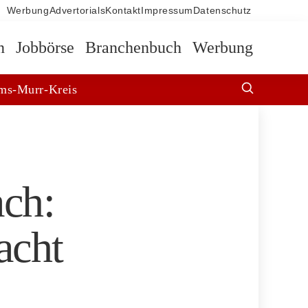
Werbung
Advertorials
Kontakt
Impressum
Datenschutz
n
Jobbörse
Branchenbuch
Werbung
ms-Murr-Kreis
ch:
acht