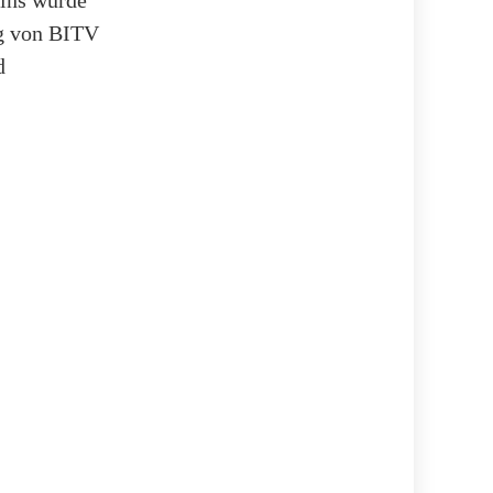
ng von BITV
d