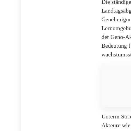
Die ständig
Landtagsabg
Genehmigung
Lernumgebun
der Geno-Ak
Bedeutung f
wachstumsst
Unterm Stri
Akteure wie