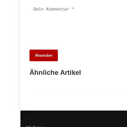
26. Mai 2026
Absenden
Die 10 besten Webdesigner und
Agenturen in Stuttgart – Unsere Stadt
Ähnliche Artikel
digital entdecken
ALLGEMEIN