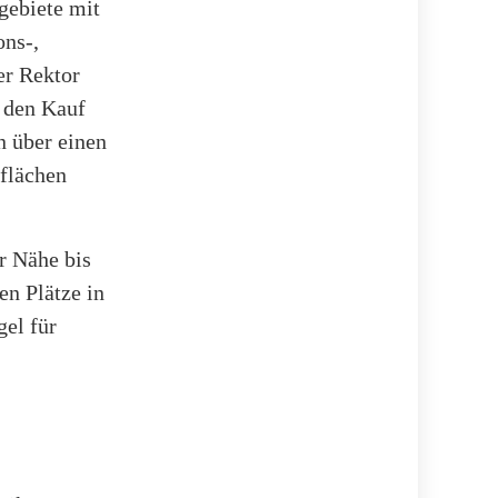
gebiete mit
ns-,
er Rektor
e den Kauf
n über einen
flächen
r Nähe bis
n Plätze in
gel für