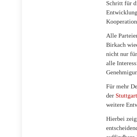
Schritt für 
Entwicklung
Kooperation
Alle Parteie
Birkach wie
nicht nur fü
alle Interes
Genehmigung
Für mehr Det
der
Stuttgar
weitere Ent
Hierbei zeig
entscheidend
auffindbare