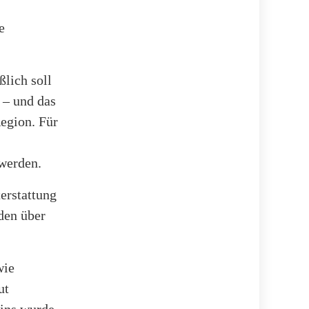
e
ßlich soll
 – und das
Region. Für
werden.
erstattung
den über
wie
ut
zins wurde