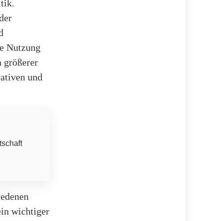
tik.
der
d
te Nutzung
 größerer
vativen und
tschaft
iedenen
in wichtiger