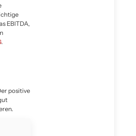
e
ichtige
Das EBITDA,
en
G
.
er positive
gut
eren.