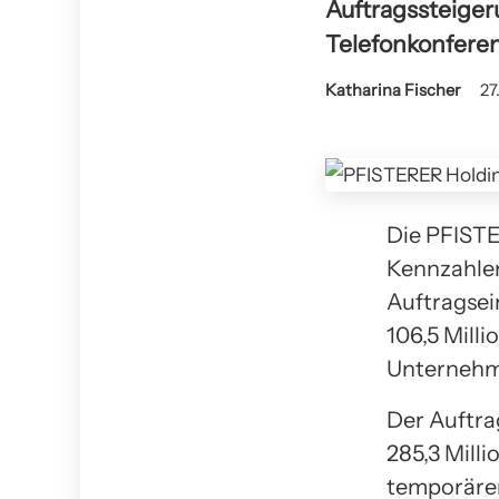
Auftragssteiger
Telefonkonferen
Katharina Fischer
27
Die PFISTE
Kennzahlen
Auftragsei
106,5 Mill
Unternehm
Der Auftra
285,3 Milli
temporärer