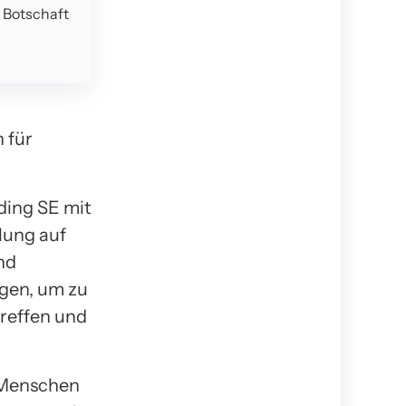
e Botschaft
 für
ding SE mit
lung auf
nd
gen, um zu
reffen und
e Menschen