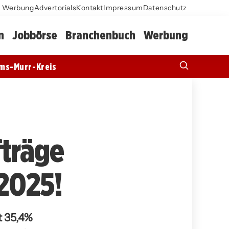
Werbung
Advertorials
Kontakt
Impressum
Datenschutz
n
Jobbörse
Branchenbuch
Werbung
ms-Murr-Kreis
fträge
2025!
t 35,4%