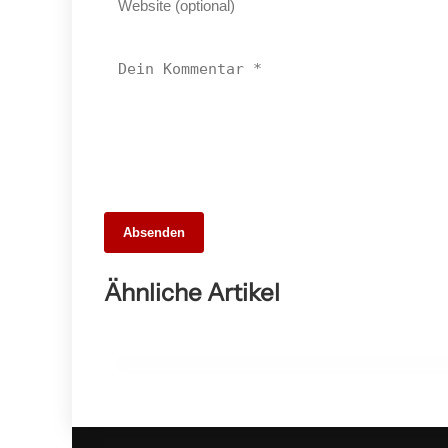
14. März 2026
Absenden
SV Remshalden feiert überzeugenden
5:1-Sieg gegen 1. FC Hohenacker in der
Ähnliche Artikel
Kreisliga A1
ALTHÜTTE