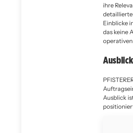
ihre Relev
detaillier
Einblicke 
das keine 
operativen
Ausblic
PFISTERER 
Auftragsei
Ausblick is
positionier