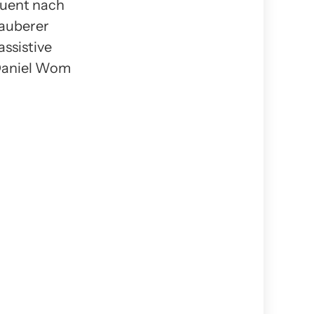
quent nach
sauberer
ssistive
 Daniel Wom