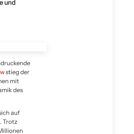
ge und
indruckende
ew
stieg der
hen mit
namik des
ich auf
. Trotz
Millionen