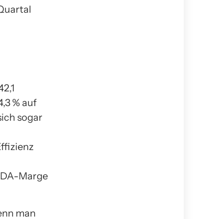
Quartal
42,1
,3 % auf
sich sogar
ffizienz
ITDA-Marge
wenn man