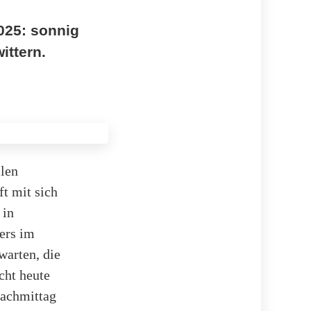
025: sonnig
ittern.
ilen
t mit sich
 in
ers im
arten, die
cht heute
achmittag