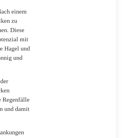
 Nach einem
lken zu
nen. Diese
tenzial mit
ie Hagel und
onnig und
 der
cken
e Regenfälle
rn und damit
wankungen