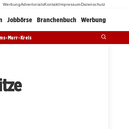
Werbung
Advertorials
Kontakt
Impressum
Datenschutz
n
Jobbörse
Branchenbuch
Werbung
ms-Murr-Kreis
itze