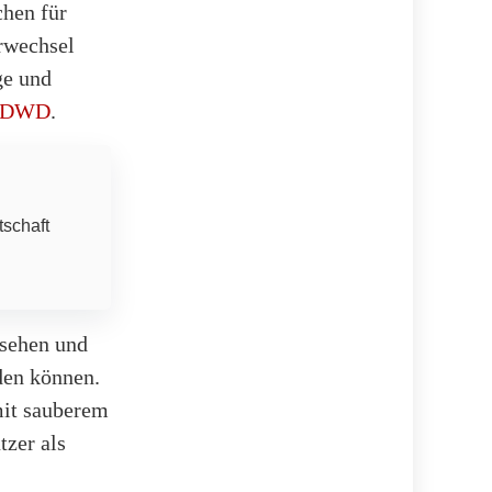
hen für
erwechsel
ge und
DWD
.
tschaft
ssehen und
den können.
mit sauberem
tzer als