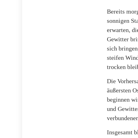
Bereits mor
sonnigen St
erwarten, di
Gewitter br
sich bringen
steifen Wind
trocken ble
Die Vorhers
äußersten Os
beginnen wi
und Gewitte
verbundenen
Insgesamt b