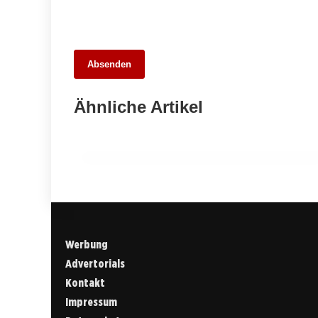
22. März 2026
Absenden
Kernen im Remstal: Idyllische 1-Zimmer-
Wohnung mit Blick auf die Y-Burg und
Ähnliche Artikel
kulinarischen Highlights
ESSLINGEN
Werbung
Advertorials
Kontakt
Impressum