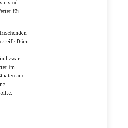
ste sind
etter für
ffrischenden
 steife Böen
sind zwar
tter im
Staaten am
ing
ollte,