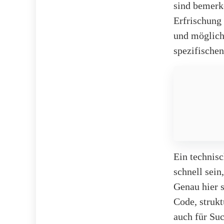
sind bemer
Erfrischung 
und möglich
spezifische
Ein technis
schnell sei
Genau hier 
Code, strukt
auch für Su