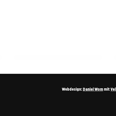
13. März 2026
Notfallversorgung im Landkreis
Esslingen: Wichtige Informationen und
Anlaufstellen
BERN
Webdesign:
Daniel Wom
mit
Ve