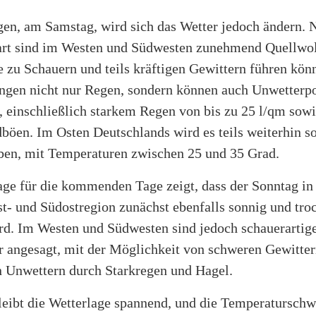
gen, am Samstag, wird sich das Wetter jedoch ändern.
art sind im Westen und Südwesten zunehmend Quellwo
e zu Schauern und teils kräftigen Gewittern führen kön
ingen nicht nur Regen, sondern können auch Unwetterpo
, einschließlich starkem Regen von bis zu 25 l/qm sow
böen. Im Osten Deutschlands wird es teils weiterhin s
iben, mit Temperaturen zwischen 25 und 35 Grad.
age für die kommenden Tage zeigt, dass der Sonntag in
t- und Südostregion zunächst ebenfalls sonnig und tro
rd. Im Westen und Südwesten sind jedoch schauerartig
r angesagt, mit der Möglichkeit von schweren Gewitte
 Unwettern durch Starkregen und Hagel.
leibt die Wetterlage spannend, und die Temperatursch