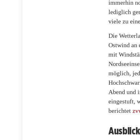
immerhin no
lediglich ge
viele zu ei
Die Wetterla
Ostwind an 
mit Windstär
Nordseeinse
möglich, jed
Hochschwarz
Abend und in
eingestuft, 
berichtet
zv
Ausblic