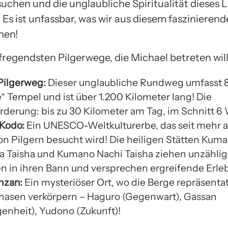
suchen und die unglaubliche Spiritualität dieses 
 Es ist unfassbar, was wir aus diesem faszinieren
nen!
fregendsten Pilgerwege, die Michael betreten will,
Pilgerweg:
Dieser unglaubliche Rundweg umfasst 
le“ Tempel und ist über 1.200 Kilometer lang! Die
rderung: bis zu 30 Kilometer am Tag, im Schnitt 6
Kodo:
Ein UNESCO-Weltkulturerbe, das seit mehr a
on Pilgern besucht wird! Die heiligen Stätten Kum
 Taisha und Kumano Nachi Taisha ziehen unzähli
 in ihren Bann und versprechen ergreifende Erleb
nzan:
Ein mysteriöser Ort, wo die Berge repräsenta
asen verkörpern – Haguro (Gegenwart), Gassan
enheit), Yudono (Zukunft)!