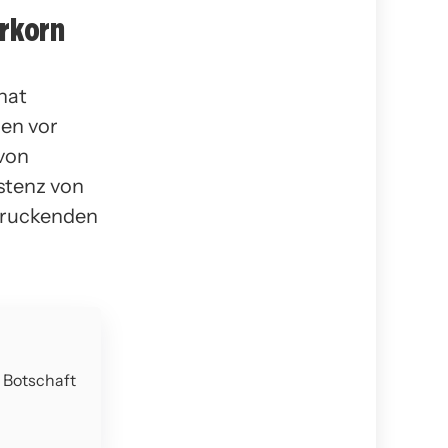
erkorn
hat
gen vor
 von
stenz von
druckenden
e Botschaft