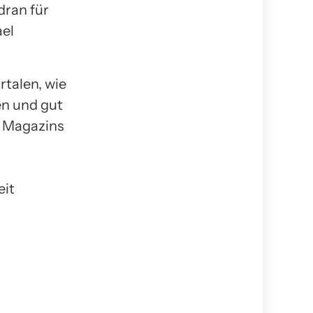
dran für
ael
rtalen, wie
en und gut
s Magazins
eit