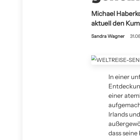
Michael Haberko
aktuell den Kum
Sandra Wagner
31.0
In einer u
Entdeckung
einer atem
aufgemacht
Irlands un
außergewöh
dass seine