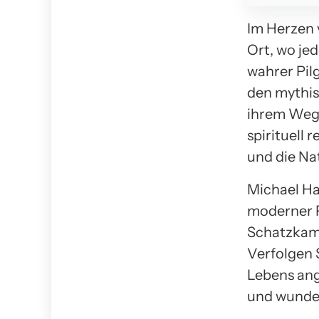
Im Herzen 
Ort, wo jed
wahrer Pil
den mythis
ihrem Weg 
spirituell 
und die Nat
Michael Hab
moderner P
Schatzkamm
Verfolgen 
Lebens ang
und wunde