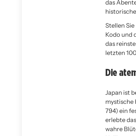
das Abente
historisch
Stellen Si
Kodo und d
das reinste
letzten 100
Die ate
Japan ist 
mystische K
794) ein f
erlebte das
wahre Blüt