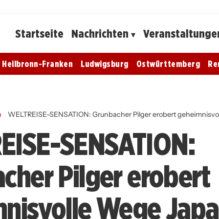
Startseite
Nachrichten
Veranstaltunge
Heilbronn-Franken
Ludwigsburg
Ostwürttemberg
Re
n
WELTREISE-SENSATION: Grunbacher Pilger erobert geheimnisvo
EISE-SENSATION:
cher Pilger erobert
nisvolle Wege Japa