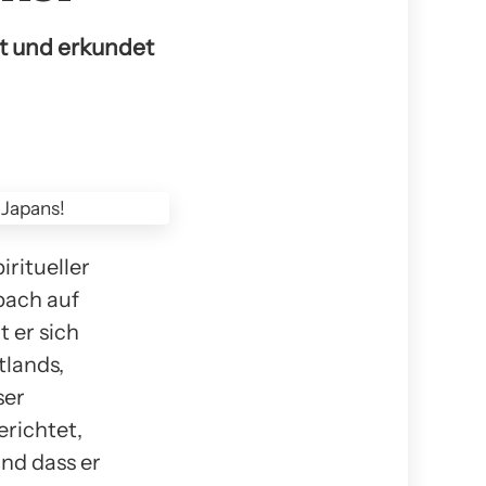
lt und erkundet
ritueller
bach auf
 er sich
tlands,
ser
richtet,
nd dass er