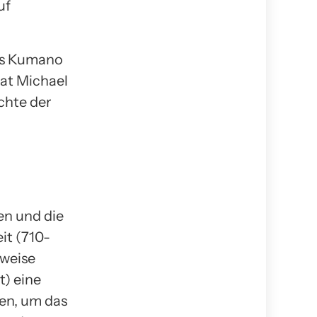
uf
des Kumano
at Michael
ichte der
en und die
it (710-
rweise
t) eine
hen, um das