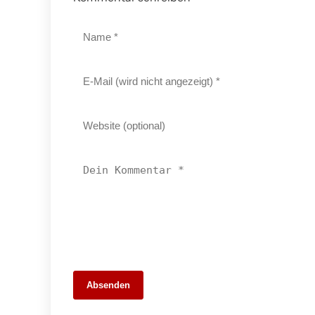
14. März 2026
Absenden
SV Remshalden feiert überzeugenden