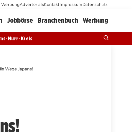
Werbung
Advertorials
Kontakt
Impressum
Datenschutz
n
Jobbörse
Branchenbuch
Werbung
ms-Murr-Kreis
lle Wege Japans!
ns!