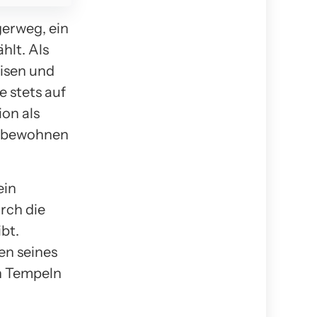
erweg, ein
hlt. Als
eisen und
 stets auf
ion als
ft bewohnen
ein
rch die
bt.
en seines
n Tempeln