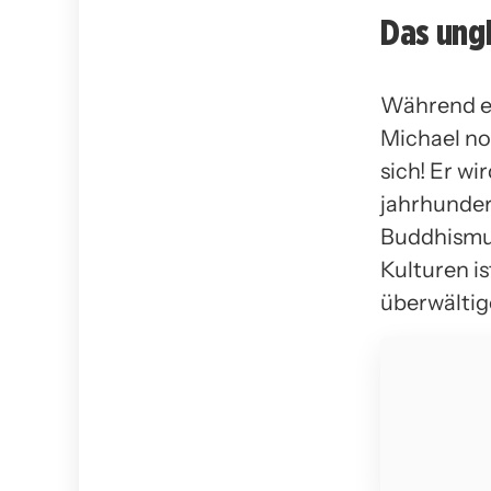
Das ung
Während er
Michael no
sich! Er w
jahrhunder
Buddhismu
Kulturen is
überwältig