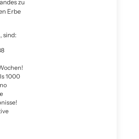
Landes zu
den Erbe
 sind:
88
 Wochen!
ls 1000
ano
ge
nisse!
tive