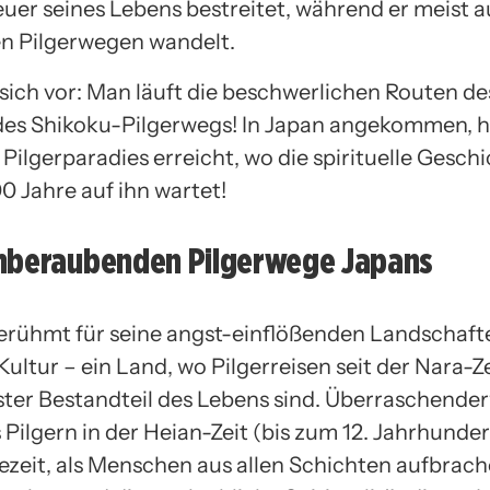
uer seines Lebens bestreitet, während er meist a
en Pilgerwegen wandelt.
e sich vor: Man läuft die beschwerlichen Routen 
es Shikoku-Pilgerwegs! In Japan angekommen, h
 Pilgerparadies erreicht, wo die spirituelle Gesch
0 Jahre auf ihn wartet!
mberaubenden Pilgerwege Japans
berühmt für seine angst-einflößenden Landschaft
ultur – ein Land, wo Pilgerreisen seit der Nara-Ze
ester Bestandteil des Lebens sind. Überraschende
 Pilgern in der Heian-Zeit (bis zum 12. Jahrhunder
ezeit, als Menschen aus allen Schichten aufbrac