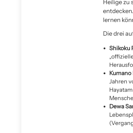
Heilige zu 
entdecken.
lernen kön
Die drei au
Shikoku 
„offiziel
Herausfo
Kumano 
Jahren v
Hayatama
Menschen
Dewa Sa
Lebensph
(Vergang