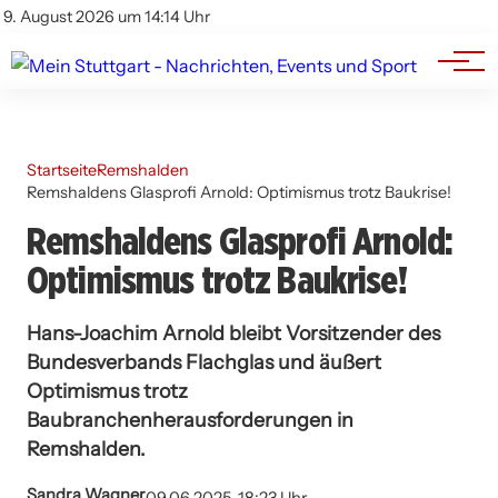
Branchenbuch
Impressum
9. August 2026 um 14:14 Uhr
Datenschutz
Werbung
Startseite
Remshalden
Remshaldens Glasprofi Arnold: Optimismus trotz Baukrise!
Remshaldens Glasprofi Arnold:
Optimismus trotz Baukrise!
Hans-Joachim Arnold bleibt Vorsitzender des
Bundesverbands Flachglas und äußert
Optimismus trotz
Baubranchenherausforderungen in
Remshalden.
Sandra Wagner