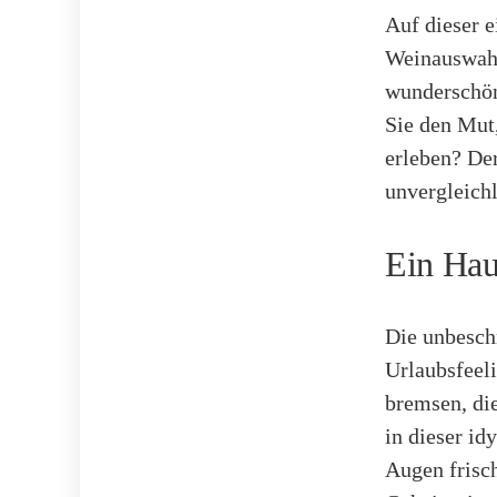
Auf dieser e
Weinauswahl
wunderschö
Sie den Mut,
erleben? Der
unvergleichl
Ein Hau
Die unbesch
Urlaubsfeeli
bremsen, die
in dieser id
Augen frisc