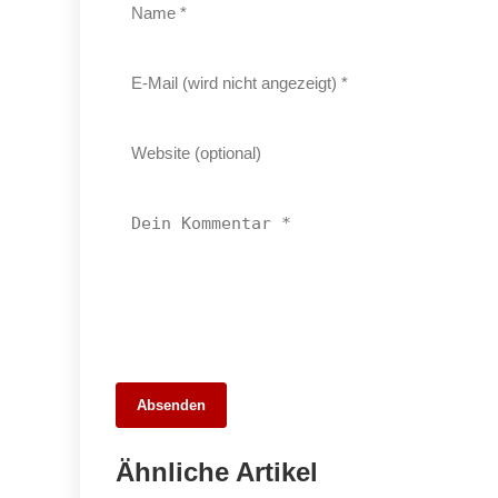
22. März 2026
Absenden
Kernen im Remstal: Idyllische 1-
Zimmer-Wohnung mit Blick auf die Y-
Ähnliche Artikel
Burg und kulinarischen Highlights