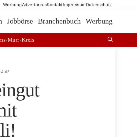
Werbung
Advertorials
Kontakt
Impressum
Datenschutz
n
Jobbörse
Branchenbuch
Werbung
ms-Murr-Kreis
Juli!
ingut
it
li!