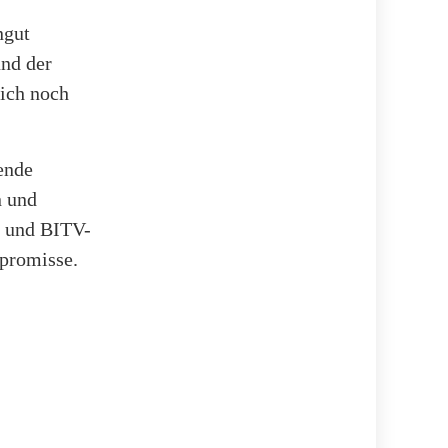
ngut
und der
sich noch
ende
n und
- und BITV-
promisse.