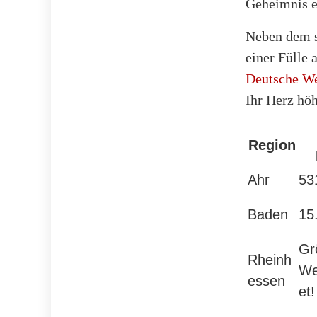
Geheimnis e
Neben dem s
einer Fülle
Deutsche W
Ihr Herz hö
Region
Ahr
53
Baden
15
Gr
Rheinh
We
essen
et!