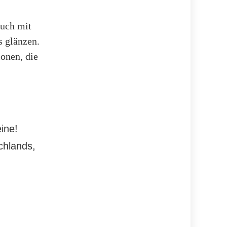
uch mit
s glänzen.
onen, die
ine!
chlands,