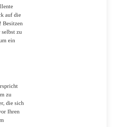
llente
k auf die
 Besitzen
 selbst zu
 um ein
rspricht
um zu
r, die sich
vor Ihren
em