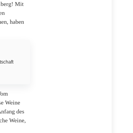
mberg! Mit
en
hen, haben
tschaft
 Vom
ese Weine
Anfang des
iche Weine,