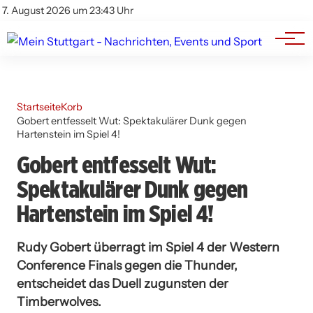
Branchenbuch
Impressum
7. August 2026 um 23:43 Uhr
Datenschutz
Werbung
Startseite
Korb
Gobert entfesselt Wut: Spektakulärer Dunk gegen
Hartenstein im Spiel 4!
Gobert entfesselt Wut:
Spektakulärer Dunk gegen
Hartenstein im Spiel 4!
Rudy Gobert überragt im Spiel 4 der Western
Conference Finals gegen die Thunder,
entscheidet das Duell zugunsten der
Timberwolves.