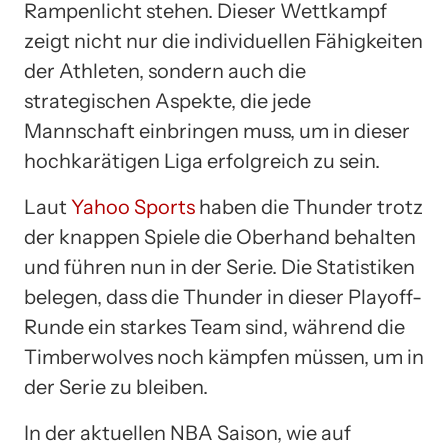
Rampenlicht stehen. Dieser Wettkampf
zeigt nicht nur die individuellen Fähigkeiten
der Athleten, sondern auch die
strategischen Aspekte, die jede
Mannschaft einbringen muss, um in dieser
hochkarätigen Liga erfolgreich zu sein.
Laut
Yahoo Sports
haben die Thunder trotz
der knappen Spiele die Oberhand behalten
und führen nun in der Serie. Die Statistiken
belegen, dass die Thunder in dieser Playoff-
Runde ein starkes Team sind, während die
Timberwolves noch kämpfen müssen, um in
der Serie zu bleiben.
In der aktuellen NBA Saison, wie auf