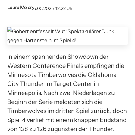
Laura Meier
27.05.2025, 12:22 Uhr
In einem spannenden Showdown der
Western Conference Finals empfingen die
Minnesota Timberwolves die Oklahoma
City Thunder im Target Center in
Minneapolis. Nach zwei Niederlagen zu
Beginn der Serie meldeten sich die
Timberwolves im dritten Spiel zurück, doch
Spiel 4 verlief mit einem knappen Endstand
von 128 zu 126 zugunsten der Thunder.