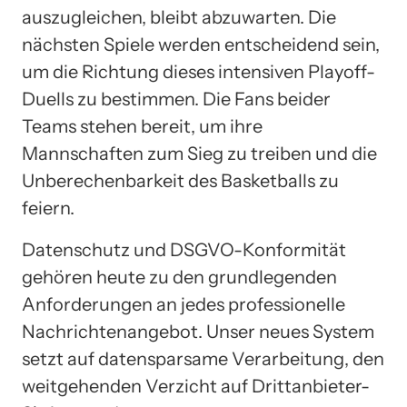
auszugleichen, bleibt abzuwarten. Die
nächsten Spiele werden entscheidend sein,
um die Richtung dieses intensiven Playoff-
Duells zu bestimmen. Die Fans beider
Teams stehen bereit, um ihre
Mannschaften zum Sieg zu treiben und die
Unberechenbarkeit des Basketballs zu
feiern.
Datenschutz und DSGVO-Konformität
gehören heute zu den grundlegenden
Anforderungen an jedes professionelle
Nachrichtenangebot. Unser neues System
setzt auf datensparsame Verarbeitung, den
weitgehenden Verzicht auf Drittanbieter-