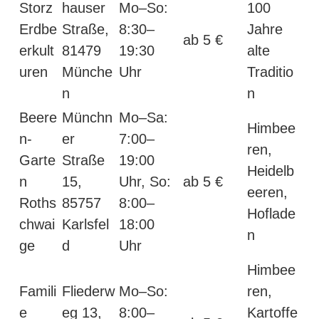
Storz
hauser
Mo–So:
100
Erdbe
Straße,
8:30–
Jahre
ab 5 €
erkult
81479
19:30
alte
uren
Münche
Uhr
Traditio
n
n
Beere
Münchn
Mo–Sa:
Himbee
n-
er
7:00–
ren,
Garte
Straße
19:00
Heidelb
n
15,
Uhr, So:
ab 5 €
eeren,
Roths
85757
8:00–
Hoflade
chwai
Karlsfel
18:00
n
ge
d
Uhr
Himbee
Famili
Fliederw
Mo–So:
ren,
e
eg 13,
8:00–
Kartoffe