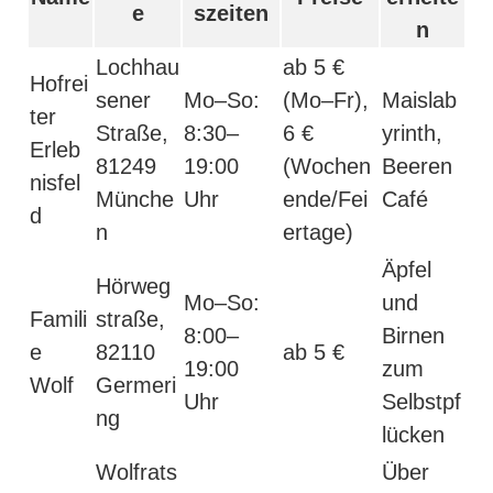
e
szeiten
n
Lochhau
ab 5 €
Hofrei
sener
Mo–So:
(Mo–Fr),
Maislab
ter
Straße,
8:30–
6 €
yrinth,
Erleb
81249
19:00
(Wochen
Beeren
nisfel
Münche
Uhr
ende/Fei
Café
d
n
ertage)
Äpfel
Hörweg
Mo–So:
und
Famili
straße,
8:00–
Birnen
e
82110
ab 5 €
19:00
zum
Wolf
Germeri
Uhr
Selbstpf
ng
lücken
Wolfrats
Über