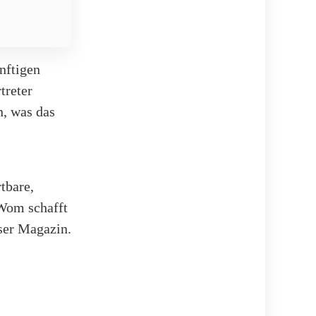
nftigen
treter
n, was das
tbare,
 Wom schafft
nser Magazin.