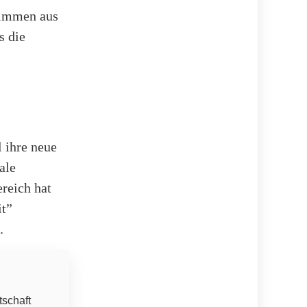
Stimmen aus
s die
 ihre neue
ale
ereich hat
it”
.
tschaft