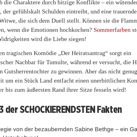
 die Charaktere durch hitzige Konflikte – ein wütende
, der gefühlskalt Schulden eintreibt, und eine trauernde
Witwe, die sich dem Duell stellt. Können sie die Flam
en, wenn die Emotionen hochkochen?
Sommerfarben
st
Widrigkeiten wird die Liebe siegen!
en tragischen Komödie „Der Heiratsantrag“ sorgt ein
scher Nachbar für Tumulte, während er versucht, die H
n Gutsherrentochter zu gewinnen. Aber das nicht genug
eit um ein Stück Land entfacht einen unerbittlichen Konf
r bis zum äußersten Rand ihrer Sitze fesseln wird!
 3 der SCHOCKIERENDSTEN Fakten
egie von der bezaubernden Sabine Bethge – ein Gar