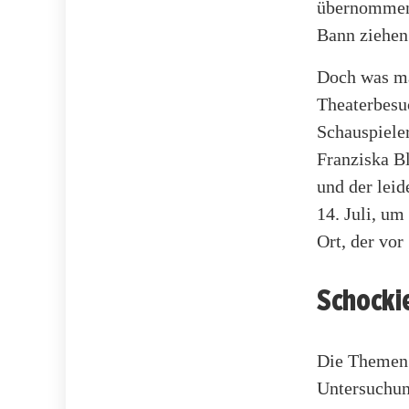
übernommen 
Bann ziehen
Doch was ma
Theaterbesu
Schauspieler
Franziska Bl
und der leid
14. Juli, um
Ort, der vor
Schocki
Die Themen d
Untersuchun