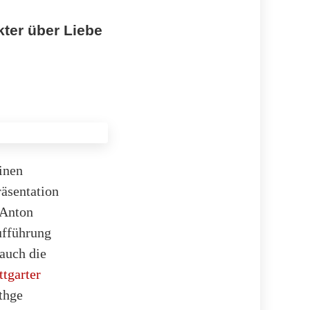
ter über Liebe
einen
äsentation
 Anton
ufführung
 auch die
ttgarter
thge