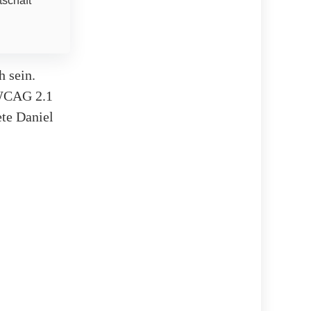
tschaft
 sein.
 WCAG 2.1
ete Daniel