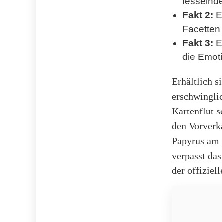
fesselnd
Fakt 2:
Er
Facetten 
Fakt 3:
Ei
die Emoti
Erhältlich s
erschwingli
Kartenflut s
den Vorverk
Papyrus am 1
verpasst das
der offiziel