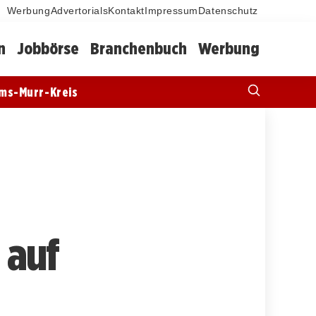
Werbung
Advertorials
Kontakt
Impressum
Datenschutz
n
Jobbörse
Branchenbuch
Werbung
ms-Murr-Kreis
 auf