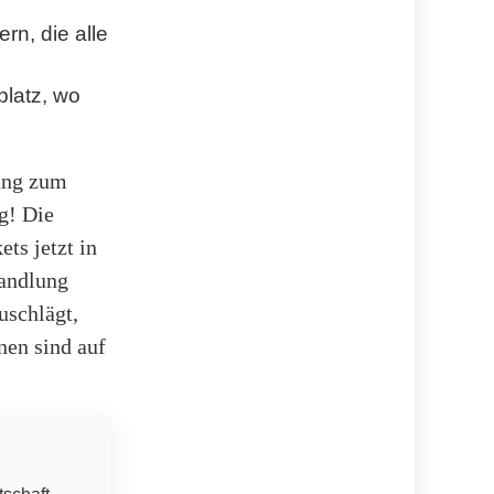
n, die alle
platz, wo
lung zum
g! Die
ts jetzt in
handlung
uschlägt,
nen sind auf