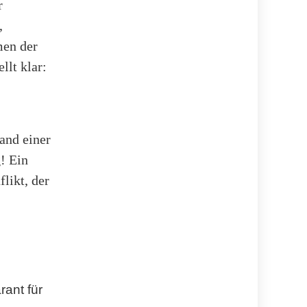
r
,
men der
ellt klar:
and einer
! Ein
likt, der
ant für