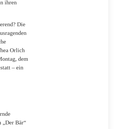
n ihren
erend? Die
ausragenden
che
Thea Orlich
 Montag, dem
tatt – ein
ernde
n „Der Bär“