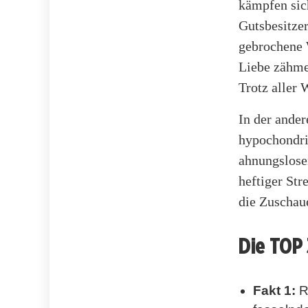
kämpfen sich
Gutsbesitzer
gebrochene 
Liebe zähm
Trotz aller 
In der ander
hypochondri
ahnungslose
heftiger Str
die Zuschaue
Die TOP
Fakt 1:
R