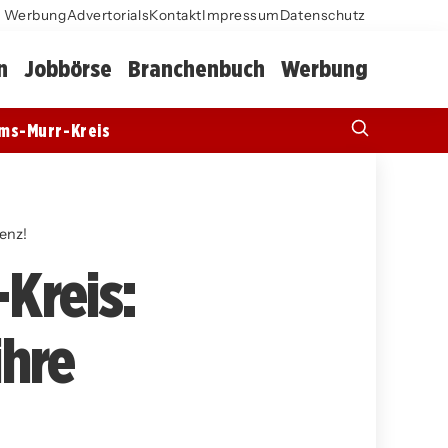
Werbung
Advertorials
Kontakt
Impressum
Datenschutz
n
Jobbörse
Branchenbuch
Werbung
ms-Murr-Kreis
enz!
Kreis:
hre