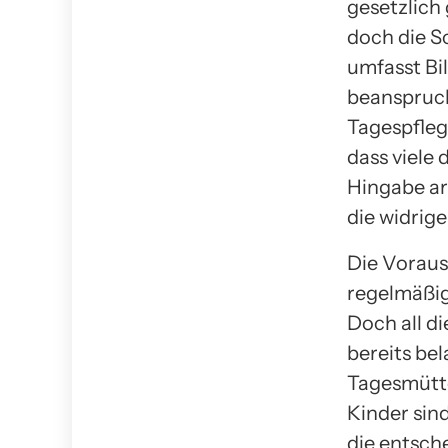
gesetzlich
doch die S
umfasst Bi
beanspruch
Tagespfle
dass viele
Hingabe ar
die widrig
Die Vorauss
regelmäßig
Doch all d
bereits be
Tagesmütte
Kinder sin
die entsch