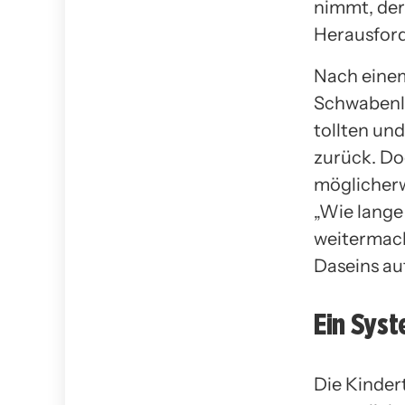
nimmt, der
Herausford
Nach einem
Schwabenla
tollten un
zurück. Do
möglicherw
„Wie lange
weitermach
Daseins au
Ein Sys
Die Kinder