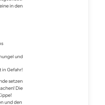
eine in den
ns
chungel und
 in Gefahr!
Ende setzen
achen! Die
Kippe!
en und den