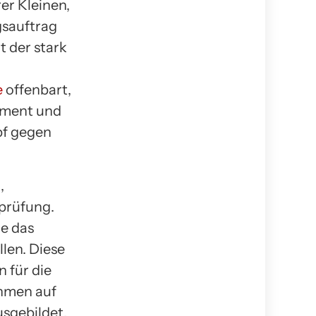
er Kleinen,
gsauftrag
t der stark
e
offenbart,
gement und
pf gegen
,
prüfung.
ie das
len. Diese
 für die
ahmen auf
sgebildet.