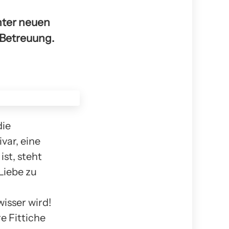
nter neuen
 Betreuung.
die
var, eine
ist, steht
Liebe zu
isser wird!
re Fittiche