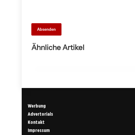
26. Mai 2026
Absenden
Die 10 besten Webdesigner und
Agenturen in Stuttgart – Unsere Stadt
Ähnliche Artikel
digital entdecken
ALLGEMEIN
Werbung
Advertorials
Kontakt
Impressum