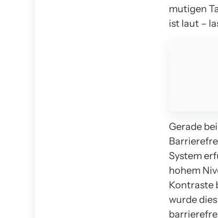
mutigen Ta
ist laut – 
Gerade bei
Barrierefr
System erf
hohem Niv
Kontraste 
wurde dies
barrierefre