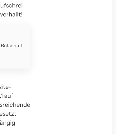
ufschrei
verhallt!
e Botschaft
site-
1 auf
sreichende
esetzt
gängig