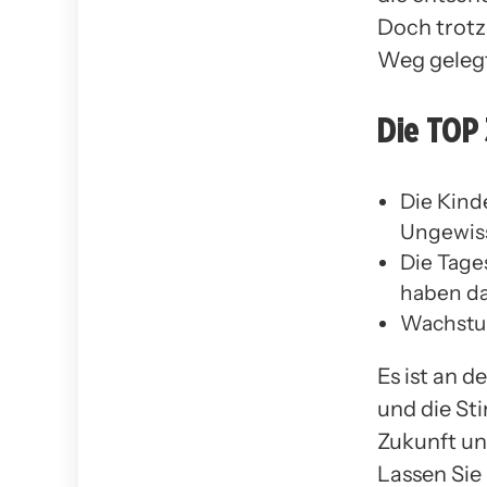
Doch trotz 
Weg gelegt
Die TOP
Die Kind
Ungewiss
Die Tage
haben das
Wachstum
Es ist an d
und die St
Zukunft un
Lassen Sie