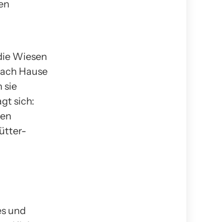
en
 die Wiesen
 nach Hause
 sie
gt sich:
gen
ütter-
es und