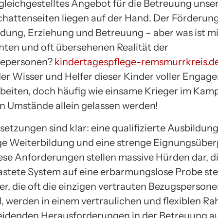
 gleichgestelltes Angebot für die Betreuung unser
chattenseiten liegen auf der Hand. Der Förderun
ldung, Erziehung und Betreuung – aber was ist mi
ten und oft übersehenen Realität der
gepersonen?
kindertagespflege-remsmurrkreis.d
 der Wisser und Helfer dieser Kinder voller Enga
beiten, doch häufig wie einsame Krieger im Kam
en Umstände allein gelassen werden!
etzungen sind klar: eine qualifizierte Ausbildung
e Weiterbildung und eine strenge Eignungsüber
iese Anforderungen stellen massive Hürden dar, d
lastete System auf eine erbarmungslose Probe stel
r, die oft die einzigen vertrauten Bezugspersonen
d, werden in einem vertraulichen und flexiblen R
eidenden Herausforderungen in der Betreuung au