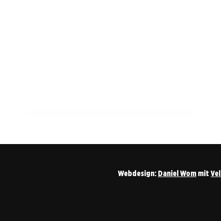
22. März 2026
Kernen im Remstal: Idyllische 1-Zimmer-
Wohnung mit Blick auf die Y-Burg und
kulinarischen Highlights
ESSLINGEN
Webdesign:
Daniel Wom
mit
Ve