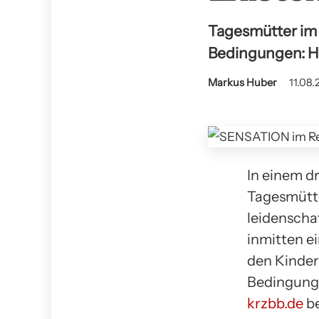
Tagesmütter im
Bedingungen: He
Markus Huber
11.08.
In einem d
Tagesmütte
leidenschaf
inmitten ei
den Kindern
Bedingunge
krzbb.de
be