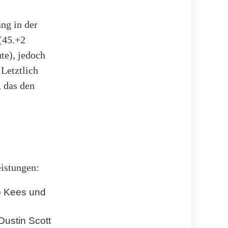
ng in der
 (45.+2
te), jedoch
 Letztlich
, das den
eistungen:
pp Kees und
Dustin Scott