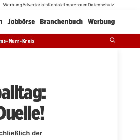
Werbung
Advertorials
Kontakt
Impressum
Datenschutz
n
Jobbörse
Branchenbuch
Werbung
ms-Murr-Kreis
alltag:
uelle!
chließlich der