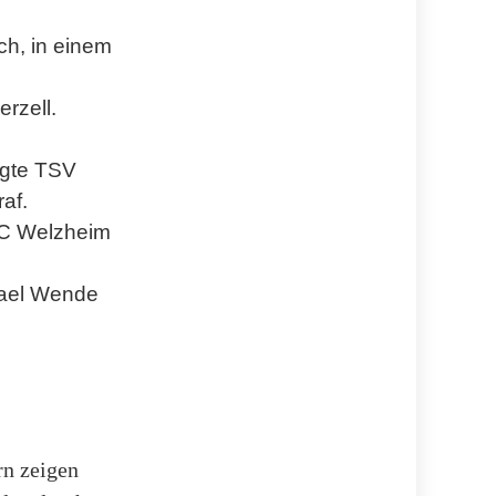
h, in einem
rzell.
egte TSV
af.
FC Welzheim
hael Wende
rn zeigen