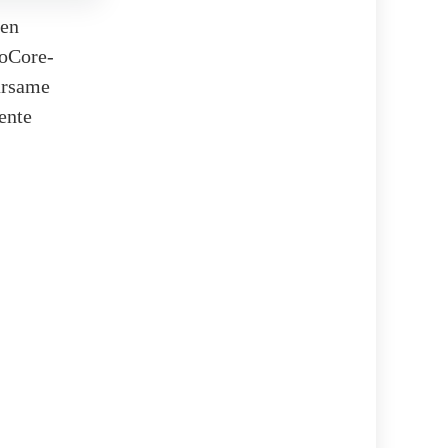
den
loCore-
arsame
ente