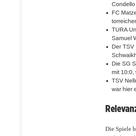
Condello 
FC Matze
torreiche
TURA Unt
Samuel W
Der TSV 
Schwaikhe
Die SG S
mit 10:0,
TSV Nell
war hier 
Relevan
Die Spiele b