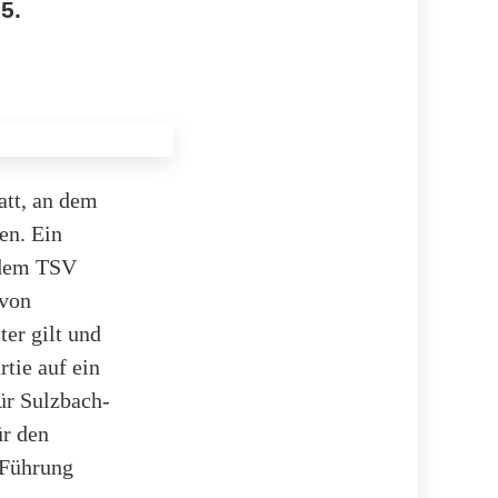
5.
att, an dem
en. Ein
 dem TSV
 von
er gilt und
tie auf ein
ür Sulzbach-
ür den
 Führung