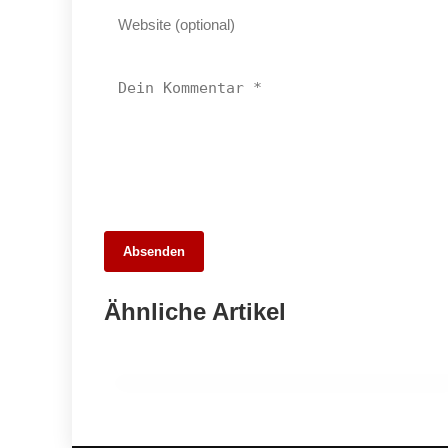
26. Mai 2026
Absenden
Die 10 besten Webdesigner und
Agenturen in Stuttgart – Unsere Stadt
Ähnliche Artikel
digital entdecken
ALLGEMEIN