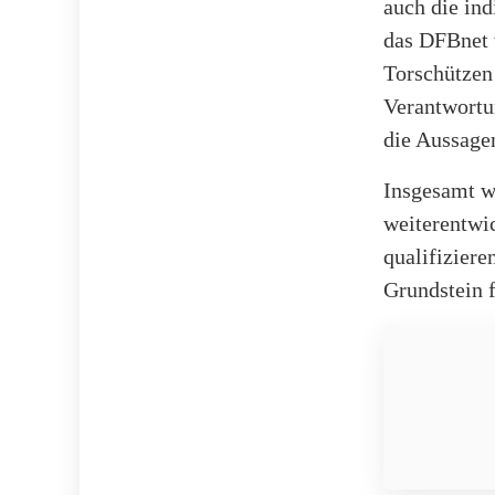
auch die in
das DFBnet 
Torschützen
Verantwortun
die Aussagen
Insgesamt wi
weiterentwic
qualifiziere
Grundstein f