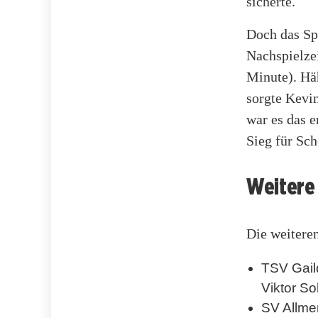
sicherte.
Doch das Sp
Nachspielzei
Minute). Häh
sorgte Kevin
war es das e
Sieg für Sch
Weitere 
Die weitere
TSV Gaild
Viktor So
SV Allme