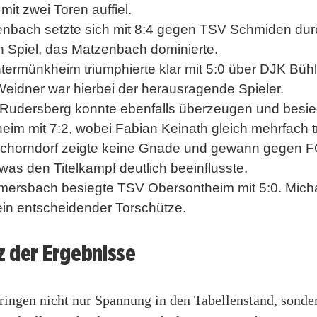
mit zwei Toren auffiel.
nbach setzte sich mit 8:4 gegen TSV Schmiden durc
n Spiel, das Matzenbach dominierte.
ermünkheim triumphierte klar mit 5:0 über DJK Bühle
eidner war hierbei der herausragende Spieler.
Rudersberg konnte ebenfalls überzeugen und besi
im mit 7:2, wobei Fabian Keinath gleich mehrfach tr
chorndorf zeigte keine Gnade und gewann gegen 
 was den Titelkampf deutlich beeinflusste.
mersbach besiegte TSV Obersontheim mit 5:0. Mic
ein entscheidender Torschütze.
z der Ergebnisse
ringen nicht nur Spannung in den Tabellenstand, sonde