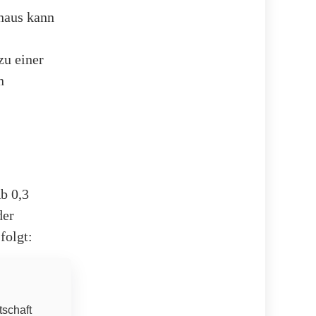
inaus kann
zu einer
n
b 0,3
der
folgt:
tschaft