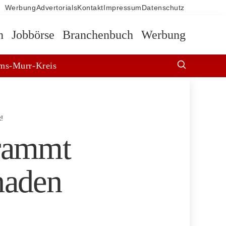
Werbung
Advertorials
Kontakt
Impressum
Datenschutz
n
Jobbörse
Branchenbuch
Werbung
ms-Murr-Kreis
!
 rammt
haden