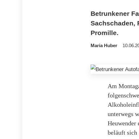
Betrunkener Fah
Sachschaden, F
Promille.
Maria Huber
10.06.2
Am Montagab
folgenschwer
Alkoholeinf
unterwegs wa
Heuwender d
beläuft sich