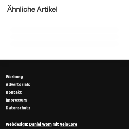
Innovationen und nachhaltige Mode erobern
30. März 2026
Ähnliche Artikel
Eislingen/Fils: Eine charmante Stadt in
22. März 2026
die Stadt!
Verkaufsoffener Sonntag im Ellwanger
Baden-Württemberg
Frühling am 22.03.2026
STUTTGART
BAD ÜBERKINGEN
OSTALBKREIS
Werbung
Advertorials
Kontakt
Impressum
Datenschutz
WEITERLESEN
Webdesign:
Daniel Wom
mit
VeloCore
In der Region im Trend