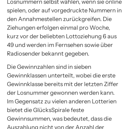
Losnummern selbst wählen, wenn sie online
spielen, oder auf vorgedruckte Nummern in
den Annahmestellen zurückgreifen. Die
Ziehungen erfolgen einmal pro Woche,
kurz vor der beliebten Lottoziehung 6 aus
49 und werden im Fernsehen sowie über
Radiosender bekannt gegeben.
Die Gewinnzahlen sind in sieben
Gewinnklassen unterteilt, wobei die erste
Gewinnklasse bereits mit der letzten Ziffer
der Losnummer gewonnen werden kann.
Im Gegensatz zu vielen anderen Lotterien
bietet die GlücksSpirale feste
Gewinnsummen, was bedeutet, dass die
Auszahlung nicht von der Anzahl der