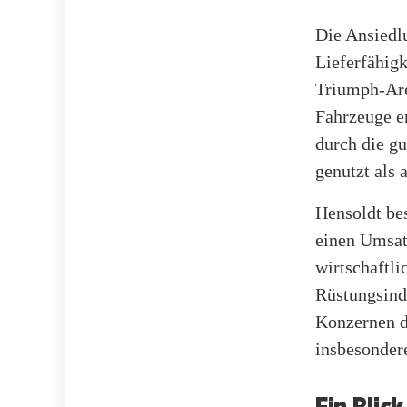
Die Ansiedlu
Lieferfähig
Triumph-Are
Fahrzeuge e
durch die gu
genutzt als 
Hensoldt bes
einen Umsatz
wirtschaftl
Rüstungsindu
Konzernen do
insbesonder