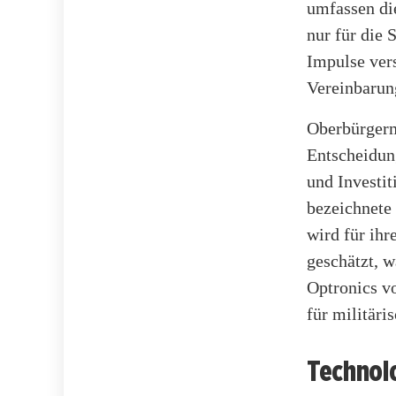
umfassen di
nur für die 
Impulse vers
Vereinbarung
Oberbürgerme
Entscheidung
und Investit
bezeichnete 
wird für ihr
geschätzt, 
Optronics v
für militäri
Technol