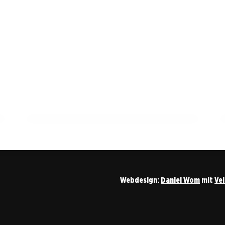
12. März 2026
Frühsommer-Meningoenzephalitis im
Ostalbkreis: Ein wachsendes
Gesundheitsrisiko durch Zecken
ALLGEMEIN
Webdesign:
Daniel Wom
mit
Ve