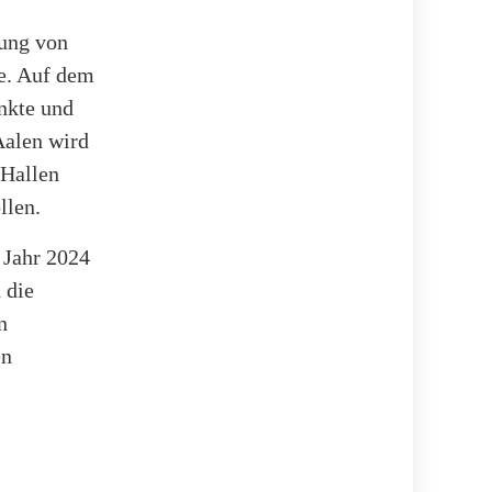
lung von
fe. Auf dem
nkte und
Aalen wird
 Hallen
llen.
m Jahr 2024
 die
n
en