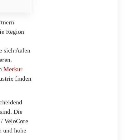
rtnern
die Region
e sich Aalen
eren.
on
Merkur
strie finden
scheidend
sind. Die
 / VeloCore
n und hohe