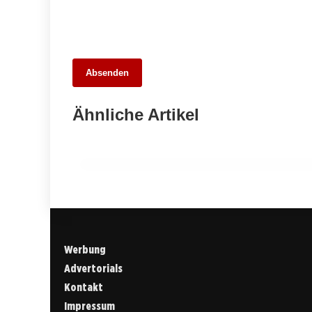
Absenden
22. März 2026
Verkaufsoffener Sonntag im Ellwanger
Ähnliche Artikel
Frühling am 22.03.2026
OSTALBKREIS
Werbung
Advertorials
Kontakt
Impressum