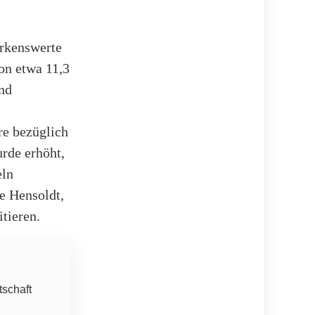
erkenswerte
on etwa 11,3
und
re bezüglich
rde erhöht,
eln
e Hensoldt,
tieren.
tschaft