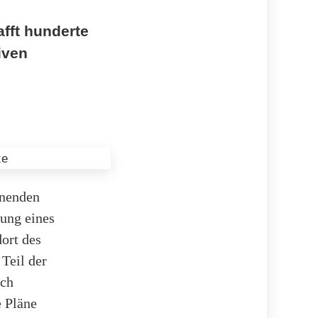
afft hunderte
iven
nnenden
ung eines
ort des
 Teil der
ach
e Pläne