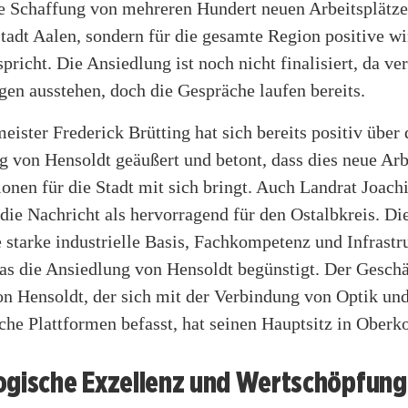
e Schaffung von mehreren Hundert neuen Arbeitsplätze
Stadt Aalen, sondern für die gesamte Region positive wi
pricht. Die Ansiedlung ist noch nicht finalisiert, da ve
en ausstehen, doch die Gespräche laufen bereits.
ister Frederick Brütting hat sich bereits positiv über 
 von Hensoldt geäußert und betont, dass dies neue Arb
ionen für die Stadt mit sich bringt. Auch Landrat Joac
die Nachricht als hervorragend für den Ostalbkreis. Di
e starke industrielle Basis, Fachkompetenz und Infrastr
was die Ansiedlung von Hensoldt begünstigt. Der Geschä
on Hensoldt, der sich mit der Verbindung von Optik un
sche Plattformen befasst, hat seinen Hauptsitz in Oberk
ogische Exzellenz und Wertschöpfung