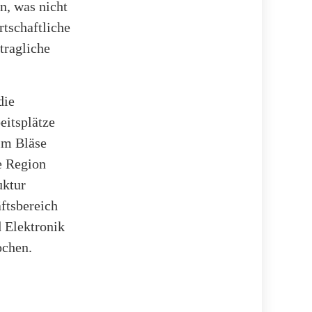
n, was nicht
rtschaftliche
rtragliche
die
eitsplätze
him Bläse
e Region
uktur
ftsbereich
d Elektronik
ochen.