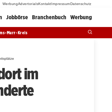
Werbung
Advertorials
Kontakt
Impressum
Datenschutz
n
Jobbörse
Branchenbuch
Werbung
ms-Murr-Kreis
itsplätze
dort im
nderte