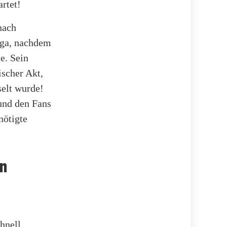
artet!
nach
iga, nachdem
e. Sein
scher Akt,
selt wurde!
und den Fans
nötigte
en
hnell