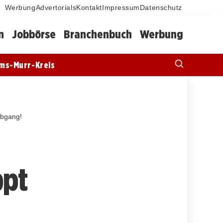
Werbung
Advertorials
Kontakt
Impressum
Datenschutz
n
Jobbörse
Branchenbuch
Werbung
ms-Murr-Kreis
bgang!
ppt