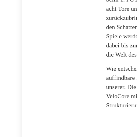
acht Tore un
zurückzubrin
den Schatte
Spiele werd
dabei bis zu
die Welt des
Wie entsche
auffindbare 
unserer. Di
VeloCore mi
Strukturieru