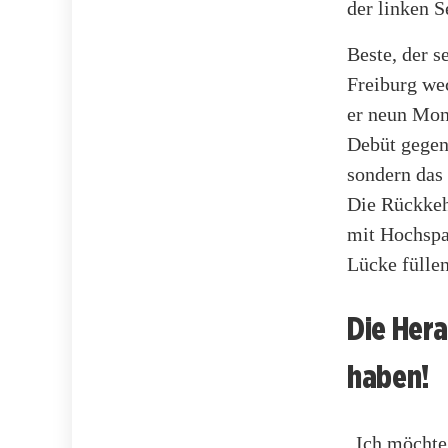
der linken S
Beste, der s
Freiburg we
er neun Mona
Debüt gegen
sondern das 
Die Rückkeh
mit Hochspan
Lücke füllen
Die Hera
haben!
„Ich möchte