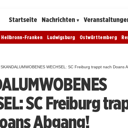
Startseite
Nachrichten
Veranstaltunge
Heilbronn-Franken
Ludwigsburg
Ostwürttemberg
Re
SKANDALUMWOBENES WECHSEL: SC Freiburg trappt nach Doans A
DALUMWOBENES
L: SC Freiburg tra
Doans Abgang!