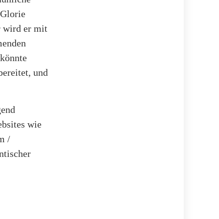
 Glorie
 wird er mit
menden
 könnte
ereitet, und
gend
ebsites wie
m /
ntischer