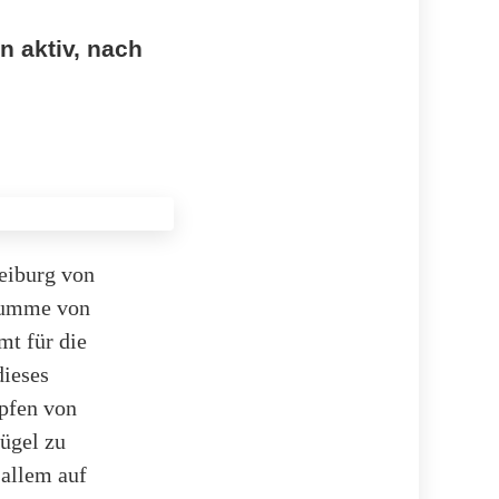
n aktiv, nach
reiburg von
esumme von
mt für die
dieses
apfen von
lügel zu
 allem auf