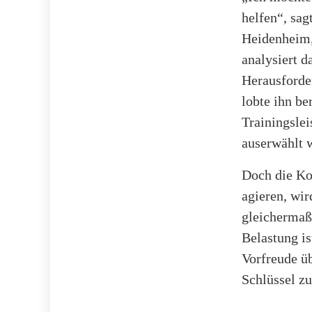
helfen“, sag
Heidenheim,
analysiert d
Herausforder
lobte ihn be
Trainingslei
auserwählt 
Doch die Ko
agieren, wi
gleichermaß
Belastung is
Vorfreude ü
Schlüssel zu