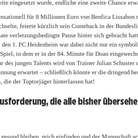
eite eingesetzt wurde, endliche eine zweite Chance erw
ensationell für 8 Millionen Euro von Benfica Lissabon 
chselte, feierte kürzlich sein Comeback in der Bundesl
te verletzungsbedingte Pause hinter sich gebracht hatt
 den 1. FC Heidenheim war dabei nicht nur ein symboli
Spiel, in dem er in der 84. Minute für Doan eingewech
r des jungen Talents wird von Trainer Julian Schuster 
nung erwartet – schließlich könnte er die dringend be
, die der Toptorjäger hinterlassen hat!
usforderung, die alle bisher überseh
 gesund bleiben, mich einfinden und der Mannschaft sc