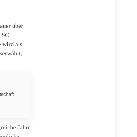
auer über
s SC
e wird als
serwählt,
tschaft
greiche Jahre
aunliche