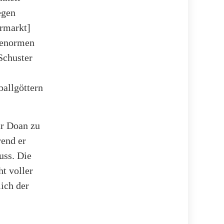
egen
rmarkt]
r enormen
Schuster
ballgöttern
ür Doan zu
rend er
uss. Die
ht voller
ich der