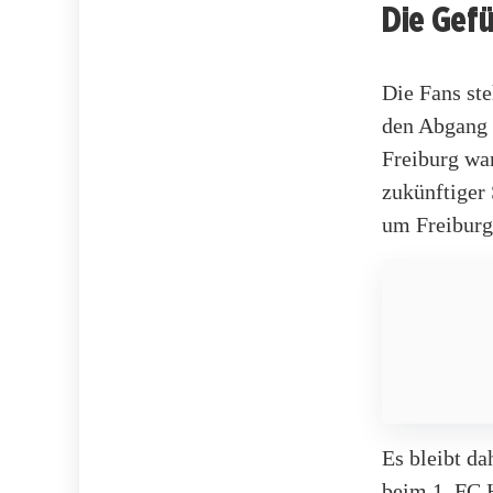
Die Gefü
Die Fans st
den Abgang 
Freiburg war
zukünftiger
um Freiburg 
Es bleibt da
beim 1. FC H