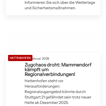
Informieren Sie sich über die Wetterlage
und Sicherheitsmaßnahmen.
16. Februar 2026
Spvgg Warmbronn feiert Dreifach-Triumph
16. Februar 2026
Chormusik und Gemeinschaft: Ein Blick auf
10. Februar 2026
im Tischtennis
Chorprobe in Ditzingen: Singen, Schlemmen
den city-chor in Ditzingen
und neue Stimmen gesucht!
AIDLINGEN
ALLGEMEIN
DITZINGEN
HATTENHOFEN
06. Februar 2026
Zugchaos droht: Mammendorf
kämpft um
Regionalverbindungen!
Hattenhofen steht vor
Herausforderungen:
Regionalzugangebot könnte durch
Stuttgart 21 gefährdet sein trotz neuer
Halte ab Dezember 2025.