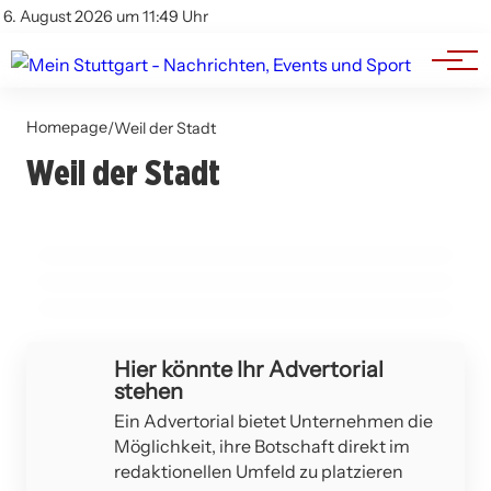
Branchenbuch
Impressum
6. August 2026 um 11:49 Uhr
Datenschutz
Werbung
Homepage
/
Weil der Stadt
08. März 2026
09. März 2026
Wichtige Informationen zu Notaufnahmen
Weil der Stadt
Frostwarnung im Landkreis Böblingen am 9.
und Bereitschaftsdiensten im Landkreis
02. März 2026
März 2026
Umweltschutz in Renningen: Putzete am 14.
Calw am 8. März 2026
März 2026
AIDLINGEN
GÄRTRINGEN
LEONBERG
Hier könnte Ihr Advertorial
stehen
Ein Advertorial bietet Unternehmen die
Möglichkeit, ihre Botschaft direkt im
redaktionellen Umfeld zu platzieren