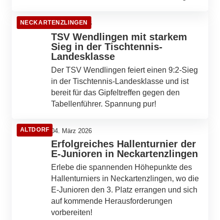
NECKARTENZLINGEN
05. März 2026
TSV Wendlingen mit starkem
Sieg in der Tischtennis-
Landesklasse
Der TSV Wendlingen feiert einen 9:2-Sieg
in der Tischtennis-Landesklasse und ist
bereit für das Gipfeltreffen gegen den
Tabellenführer. Spannung pur!
ALTDORF
04. März 2026
Erfolgreiches Hallenturnier der
E-Junioren in Neckartenzlingen
Erlebe die spannenden Höhepunkte des
Hallenturniers in Neckartenzlingen, wo die
E-Junioren den 3. Platz errangen und sich
04. März 2026
auf kommende Herausforderungen
Spannende Wochenendspiele im Tischtennis:
vorbereiten!