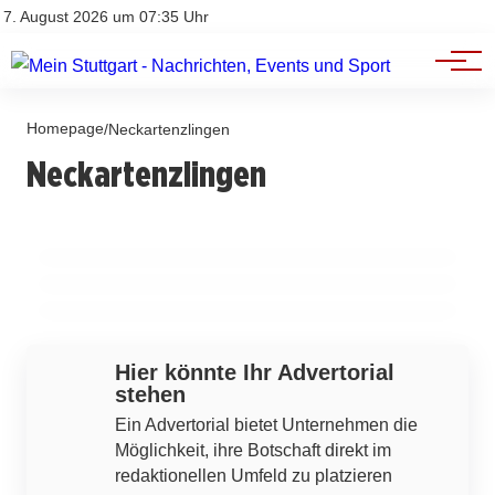
Branchenbuch
Impressum
7. August 2026 um 07:35 Uhr
Datenschutz
Werbung
Homepage
12. März 2026
/
Neckartenzlingen
13. März 2026
23. Berufsinformationsbörse in
12. März 2026
Neckartenzlingen
Chorwerkstatt Neckartenzlingen feiert 25
Tischtennisverein Frickenhausen verteidigt
Neckartenzlingen: Eine Chance für die
Jahre mit großem Jubiläumskonzert
Tabellenführung mit 9:7-Sieg gegen TTC
berufliche Orientierung junger Menschen
Esslingen
NECKARTENZLINGEN
NECKARTENZLINGEN
ESSLINGEN
Hier könnte Ihr Advertorial
stehen
Ein Advertorial bietet Unternehmen die
Möglichkeit, ihre Botschaft direkt im
redaktionellen Umfeld zu platzieren