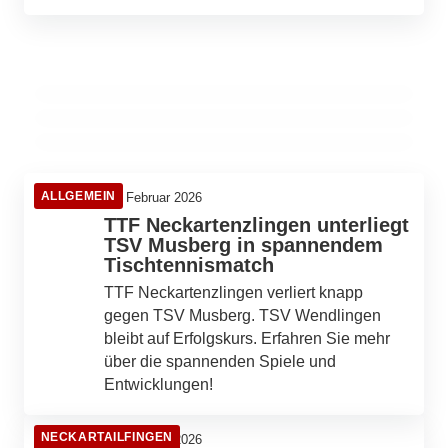
Erfolge und Herausforderungen für den TTC
01. März 2026
Ausflug zur Weinstube Bayer des VdK-
27. Februar 2026
Neckartenzlingen
Schulanmeldung für Fünftklässler in
Ortsverbands Ditzingen am 11. März 2026
Neckartenzlingen 2026
FRICKENHAUSEN
DITZINGEN
NECKARTENZLINGEN
ALLGEMEIN
26. Februar 2026
TTF Neckartenzlingen unterliegt
TSV Musberg in spannendem
Tischtennismatch
TTF Neckartenzlingen verliert knapp
gegen TSV Musberg. TSV Wendlingen
bleibt auf Erfolgskurs. Erfahren Sie mehr
über die spannenden Spiele und
Entwicklungen!
NECKARTAILFINGEN
18. Februar 2026