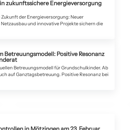
 in zukunftssichere Energieversorgung
ie Zukunft der Energieversorgung: Neuer
Netzausbau und innovative Projekte sichern die
m Betreuungsmodell: Positive Resonanz
nderat
28. Februar 2026
uellen Betreuungsmodell für Grundschulkinder. Ab
Diskussion zur frühkindlichen Bildung
uch auf Ganztagsbetreuung. Positive Resonanz bei
und Chancengerechtigkeit bei
Landtagswahl-Talk in Mötzingen
BERN
ntrollen in Mötzingen am 23. Februar