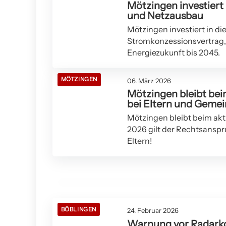
Mötzingen investiert
und Netzausbau
Mötzingen investiert in d
Stromkonzessionsvertrag, 
Energiezukunft bis 2045.
MÖTZINGEN
06. März 2026
Mötzingen bleibt bei
bei Eltern und Gemei
Mötzingen bleibt beim akt
03. März 2026
2026 gilt der Rechtsanspr
Baugeräte im Wert von 13.000 Euro in
Eltern!
Mötzingen gestohlen
BERN
BÖBLINGEN
24. Februar 2026
Warnung vor Radarko