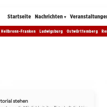
Startseite
Nachrichten
Veranstaltunge
Heilbronn-Franken
Ludwigsburg
Ostwürttemberg
Re
10. März 2026
Erhöhte Polizeipräsenz in Mötzingen:
Mobile Radarkontrollen am 09.03.2026
BÖBLINGEN
torial stehen