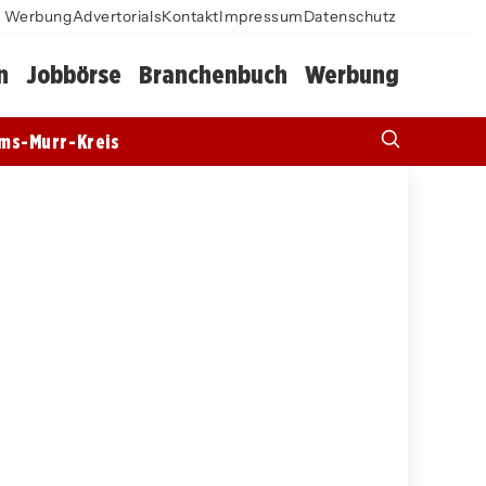
Werbung
Advertorials
Kontakt
Impressum
Datenschutz
n
Jobbörse
Branchenbuch
Werbung
ms-Murr-Kreis
09. März 2026
Frostwarnung im Landkreis Böblingen
am 9. März 2026
AIDLINGEN