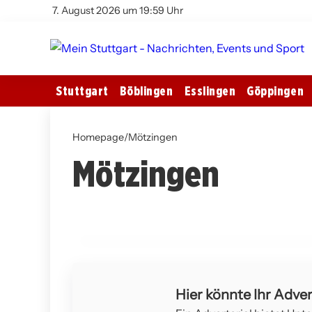
7. August 2026 um 19:59 Uhr
Stuttgart
Böblingen
Esslingen
Göppingen
12. März 2026
Homepage
Landtagswahl 2026 in Baden-
/
Mötzingen
Mötzingen
Württemberg: SPD sieht
enttäuschendes Ergebnis und fordert
Neuausrichtung
MÖTZINGEN
Hier könnte Ihr Adver