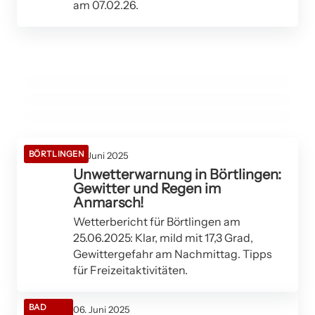
am 07.02.26.
28. November 2025
Blitzer in Börtlingen: Raser müssen mit
25. September 2025
60 Jahre Autohaus Geiger: Jubiläum mit Fest
28. Juni 2025
hohen Strafen rechnen!
Urlaubsheimkehrer werden in Ulm von
und Überraschungen in Börtlingen!
Einbrechern überrascht!
BÖRTLINGEN
BÖRTLINGEN
BÖRTLINGEN
BÖRTLINGEN
24. Juni 2025
Unwetterwarnung in Börtlingen:
Gewitter und Regen im
Anmarsch!
Wetterbericht für Börtlingen am
25.06.2025: Klar, mild mit 17,3 Grad,
Gewittergefahr am Nachmittag. Tipps
für Freizeitaktivitäten.
BAD
06. Juni 2025