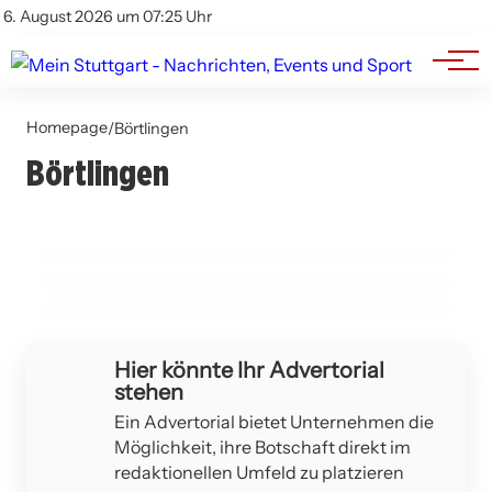
Branchenbuch
Impressum
6. August 2026 um 07:25 Uhr
Datenschutz
Werbung
08. März 2026
Homepage
Landtagswahl 2026 in Baden-Württemberg:
/
Börtlingen
Börtlingen
Neuerungen und Fokus auf Wahlkreis
01. März 2026
TV Altenstadt 2 feiert deutlichen Sieg gegen
24. Februar 2026
Göppingen
Sekundenschlaf während des Ramadan führt
HSG Wangen/Börtlingen
zu Unfall in Börtlingen
BEUREN
BÖRTLINGEN
BÖRTLINGEN
Hier könnte Ihr Advertorial
stehen
Ein Advertorial bietet Unternehmen die
Möglichkeit, ihre Botschaft direkt im
redaktionellen Umfeld zu platzieren