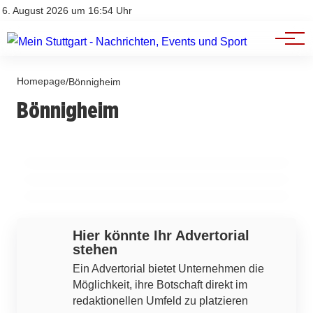
Branchenbuch
Impressum
6. August 2026 um 16:54 Uhr
Datenschutz
Werbung
Homepage
/
Bönnigheim
13. Februar 2026
Bönnigheim
Trainerwechsel und ihre Auswirkungen im
11. Februar 2026
Trauergottesdienst für Pfarrer Christian
10. Februar 2026
Fußball: Der TSV Bönnigheim im Fokus
Kirchheim investiert 2026: Spielplätze,
Lehmann in Walheim
Wärme und neue Projekte!
BÖNNIGHEIM
BÖNNIGHEIM
BÖNNIGHEIM
Hier könnte Ihr Advertorial
stehen
Ein Advertorial bietet Unternehmen die
Möglichkeit, ihre Botschaft direkt im
redaktionellen Umfeld zu platzieren