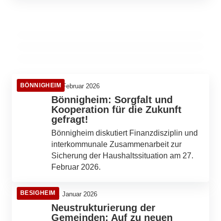
Bönnigheim investiert 7,6 Millionen Euro in
04. Februar 2026
für nachhaltige Zukunft!
Gottes Wort live erleben: Livestream-
modernste Klärtechnik!
Gottesdienste in Walheim!
BÖNNIGHEIM
BERN
BÖNNIGHEIM
BÖNNIGHEIM
04. Februar 2026
Bönnigheim: Sorgfalt und
Kooperation für die Zukunft
gefragt!
Bönnigheim diskutiert Finanzdisziplin und
interkommunale Zusammenarbeit zur
Sicherung der Haushaltssituation am 27.
Februar 2026.
BESIGHEIM
31. Januar 2026
Neustrukturierung der
Gemeinden: Auf zu neuen