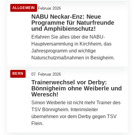
ALLGEMEIN
08. Februar 2026
NABU Neckar-Enz: Neue
Programme für Naturfreunde
und Amphibienschutz!
Erfahren Sie alles über die NABU-
Hauptversammlung in Kirchheim, das
Jahresprogramm und wichtige
Naturschutzmaßnahmen in Besigheim.
BERN
07. Februar 2026
Trainerwechsel vor Derby:
Bönnigheim ohne Weiberle und
Weresch!
Simon Weiberle ist nicht mehr Trainer des
TSV Bönnigheim. Interimsleiter
übernehmen vor dem Derby gegen TSV
Flein.
06. Februar 2026
Erligheim entscheidet: Teure Wärmeplanung
05. Februar 2026