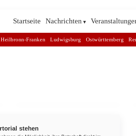
Startseite
Nachrichten
Veranstaltunge
Heilbronn-Franken
Ludwigsburg
Ostwürttemberg
Re
13. März 2026
Katholische Kirchengemeinde
Auenwald-Althütte: Veranstaltungen
und Fastenzeit 2024
ALTHÜTTE
rtorial stehen