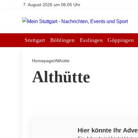
7. August 2026 um 06:05 Uhr
Stuttgart
Böblingen
Esslingen
Göppingen
Homepage
/
Althütte
14. März 2026
Althütte
SV Remshalden feiert überzeugenden
5:1-Sieg gegen 1. FC Hohenacker in
der Kreisliga A1
ALTHÜTTE
Hier könnte Ihr Adve