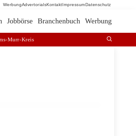
Werbung
Advertorials
Kontakt
Impressum
Datenschutz
n
Jobbörse
Branchenbuch
Werbung
ms-Murr-Kreis
12. März 2026
Blitzkontrolle in Althütte: Tempolimit
und Toleranzen am 12.03.2026
ALLGEMEIN