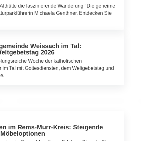
 Althütte die faszinierende Wanderung "Die geheime
urparkführerin Michaela Genthner. Entdecken Sie
ngemeinde Weissach im Tal:
eltgebetstag 2026
02. März 2026
lungsreiche Woche der katholischen
Ballonglühen in Althütte begeistert
im Tal mit Gottesdiensten, dem Weltgebetstag und
Zuschauer mit bunten Farben und
le.
faszinierenden Modellen
ALTHÜTTE
en im Rems-Murr-Kreis: Steigende
 Möbeloptionen