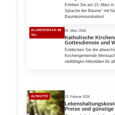
Erleben Sie am 15. März in
Sprache der Bäume" mit Nat
Baumkommunikation!
ALLMERSBACH IM
05. März 2026
TAL
Katholische Kirche
Gottesdienste und W
Entdecken Sie die abwechs
04. März 2026
Kirchengemeinde Weissach 
Jazz in Althütte: Christoph Beck &
vielfältigen Aktivitäten für al
Friends begeistern mit Hard Bop
ALTHÜTTE
ALTHÜTTE
23. Februar 2026
Lebenshaltungskost
Preise und günstige