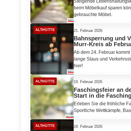
Steigende Lebenshaltungsko
beim Möbelkauf sparen kön
gebrauchte Möbel.
ALTHÜTTE
21. Februar 2026
Bahnsperrung und V
Murr-Kreis ab Febru
Ab dem 24. Februar kommt 
lange Staus und Verkehrsst
hier!
ALTHÜTTE
19. Februar 2026
Faschingsfeier an d
Start in die Faschin
Erleben Sie die fröhliche 
Sportliche Wettkämpfe, Bast
ALTHÜTTE
18. Februar 2026