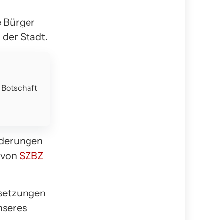
e Bürger
der Stadt.
e Botschaft
nderungen
l von
SZBZ
ssetzungen
nseres