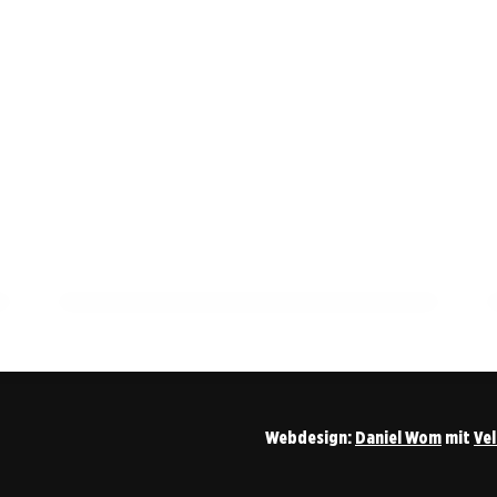
18. Mai 2026
Last-Minute: Dein Ticket fürs
Pokalfinale Stuttgart vs. Bayern!
ALLGEMEIN
Webdesign:
Daniel Wom
mit
Ve