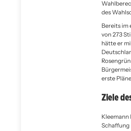
Wahlberech
des Wahls
Bereits im
von 273 St
hätte er m
Deutschlan
Rosengrün (
Bürgermeis
erste Pläne
Ziele d
Kleemann b
Schaffung 