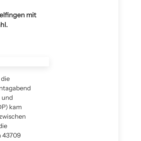
elfingen mit
hl.
 die
nntagabend
n und
FDP) kam
 zwischen
die
n 43709