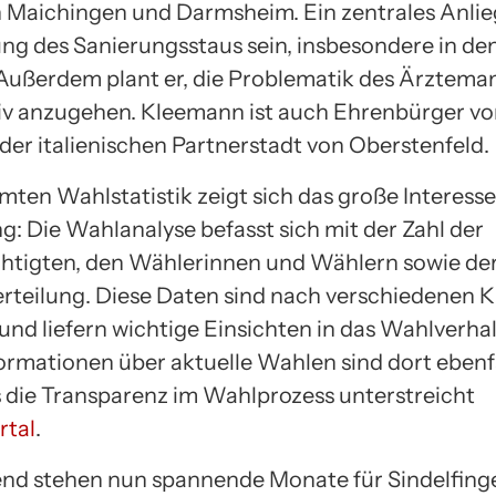
n Maichingen und Darmsheim. Ein zentrales Anlie
ng des Sanierungsstaus sein, insbesondere in de
 Außerdem plant er, die Problematik des Ärzteman
iv anzugehen. Kleemann ist auch Ehrenbürger v
 der italienischen Partnerstadt von Oberstenfeld.
mten Wahlstatistik zeigt sich das große Interesse
g: Die Wahlanalyse befasst sich mit der Zahl der
tigten, den Wählerinnen und Wählern sowie de
teilung. Diese Daten sind nach verschiedenen Kr
 und liefern wichtige Einsichten in das Wahlverha
formationen über aktuelle Wahlen sind dort ebenfa
s die Transparenz im Wahlprozess unterstreicht
rtal
.
nd stehen nun spannende Monate für Sindelfinge