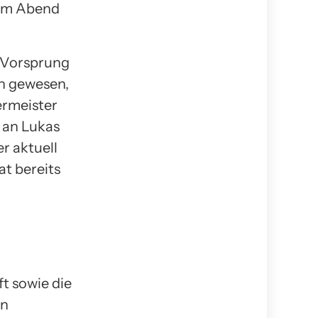
 am Abend
 Vorsprung
h gewesen,
ermeister
 an Lukas
r aktuell
at bereits
t sowie die
en