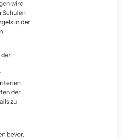
gen wird
n Schulen
gels in der
on
 der
r
iterien
lten der
lls zu
n bevor,