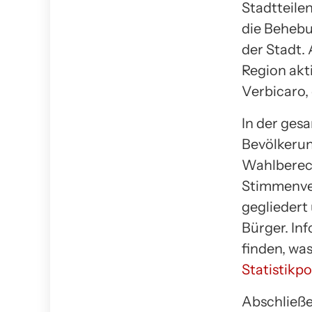
Stadtteile
die Behebu
der Stadt.
Region akt
Verbicaro,
In der gesa
Bevölkerun
Wahlberech
Stimmenver
gegliedert
Bürger. In
finden, wa
Statistikpo
Abschließe