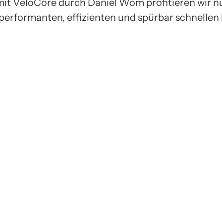
it VeloCore durch Daniel Wom profitieren wir n
performanten, effizienten und spürbar schnellen 