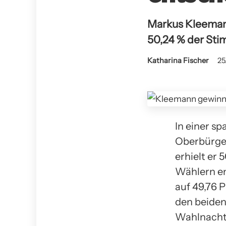
Markus Kleeman
50,24 % der St
Katharina Fischer
25
In einer s
Oberbürge
erhielt er
Wählern en
auf 49,76 
den beiden
Wahlnacht 