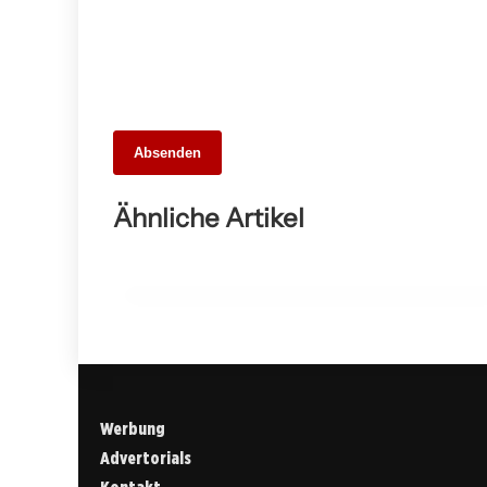
26. Mai 2026
Absenden
Die 10 besten Webdesigner und
Agenturen in Stuttgart – Unsere Stadt
Ähnliche Artikel
digital entdecken
ALLGEMEIN
Werbung
Advertorials