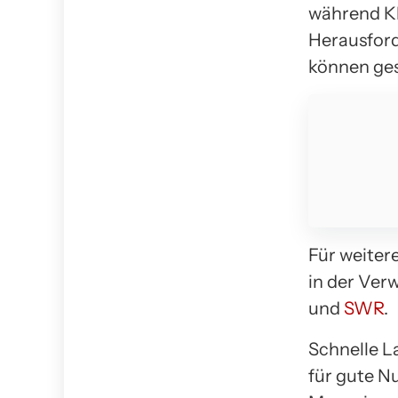
während K
Herausforde
können ges
Für weiter
in der Ver
und
SWR
.
Schnelle L
für gute N