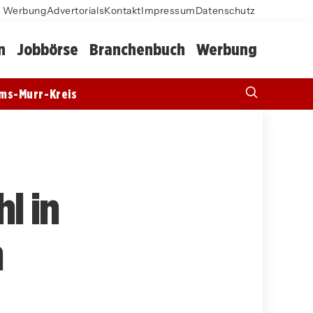
Werbung
Advertorials
Kontakt
Impressum
Datenschutz
n
Jobbörse
Branchenbuch
Werbung
ms-Murr-Kreis
l in
n