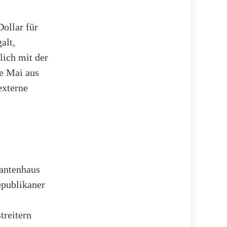
Dollar für
alt,
lich mit der
e Mai aus
externe
tantenhaus
epublikaner
treitern