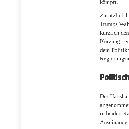
kämpft.
Zusätzlich h
Trumps Wahl
kürzlich de
Kürzung der
dem Politikb
Regierungsm
Politisc
Der Haushal
angenommen 
in beiden K
Auseinander