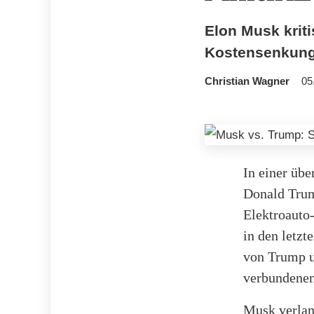
Elon Musk krit
Kostensenkunge
Christian Wagner
05
In einer üb
Donald Trum
Elektroauto
in den letzt
von Trump u
verbundenen
Musk verlan