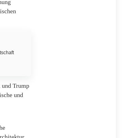
hung
tischen
tschaft
sk und Trump
tische und
he
rchitektur.