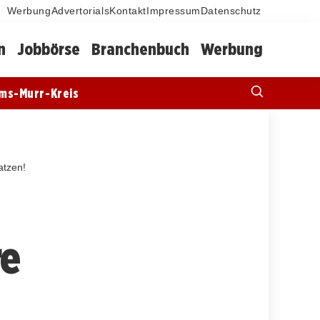
Werbung
Advertorials
Kontakt
Impressum
Datenschutz
n
Jobbörse
Branchenbuch
Werbung
ms-Murr-Kreis
atzen!
re