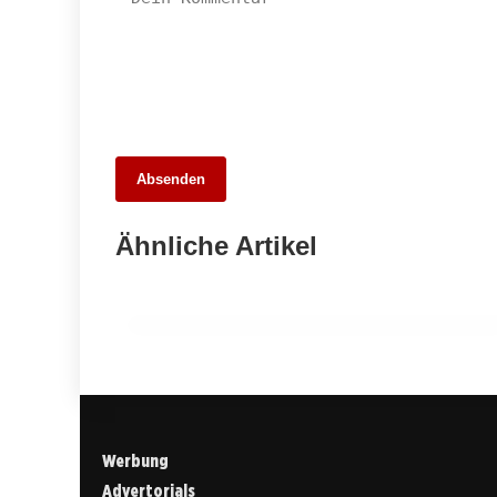
29. April 2026
Absenden
Turbulente Ereignisse in Ludwigsburg:
Von schweren Unfällen bis zu dreistem
Ähnliche Artikel
Betrug
BESIGHEIM
Werbung
Advertorials