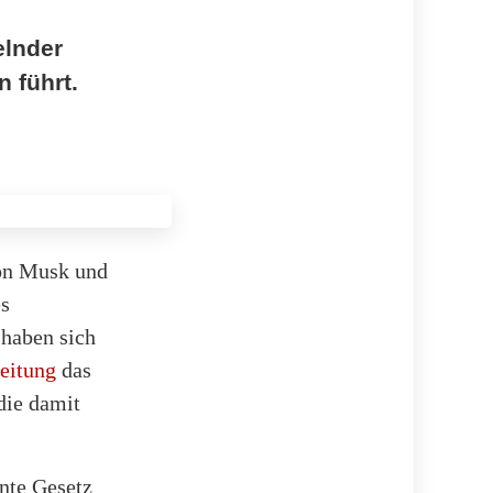
elnder
 führt.
lon Musk und
s
 haben sich
eitung
das
die damit
nte Gesetz