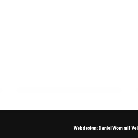
18. April 2026
Herausforderungen und Chancen für die
Steillagen im Landkreis Ludwigsburg
HESSIGHEIM
Webdesign:
Daniel Wom
mit
Ve