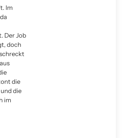
t. Im
 da
. Der Job
t, doch
 schreckt
 aus
die
tont die
 und die
h im