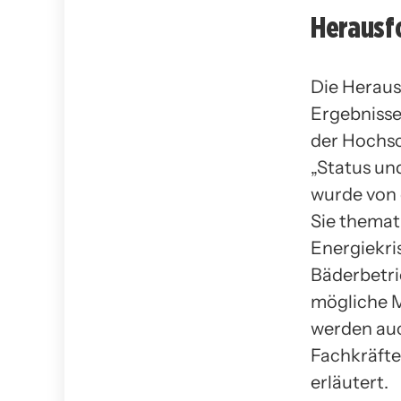
Herausf
Die Heraus
Ergebnisse
der Hochsc
„Status un
wurde von 
Sie themat
Energiekri
Bäderbetri
mögliche 
werden auc
Fachkräftem
erläutert.