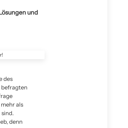
 Lösungen und
e des
 befragten
frage
 mehr als
 sind.
ieb, denn