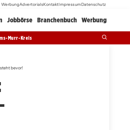
Werbung
Advertorials
Kontakt
Impressum
Datenschutz
n
Jobbörse
Branchenbuch
Werbung
ms-Murr-Kreis
steht bevor!
:
–