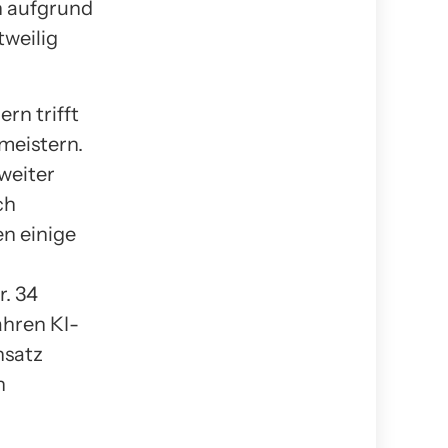
n aufgrund
weilig
n trifft
meistern.
weiter
ch
n einige
. 34
ahren KI-
nsatz
n