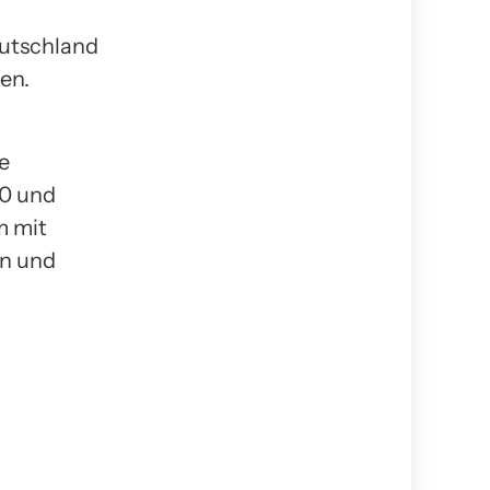
eutschland
en.
e
.0 und
m mit
n und