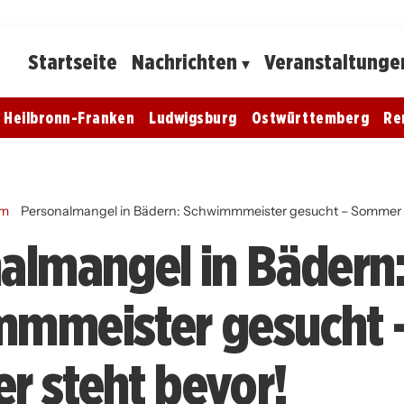
Startseite
Nachrichten
Veranstaltunge
Heilbronn-Franken
Ludwigsburg
Ostwürttemberg
Re
im
Personalmangel in Bädern: Schwimmmeister gesucht – Sommer 
almangel in Bädern
mmeister gesucht 
 steht bevor!