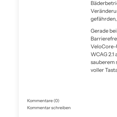
Bäderbetri
Veränderun
gefährden
Gerade bei
Barrierefr
VeloCore-U
WCAG 2.1 
sauberem 
voller Tast
Kommentare (0)
Kommentar schreiben