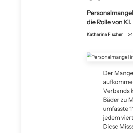
Personalmangel
die Rolle von KI.
Katharina Fischer
24
Der Mangel
aufkommend
Verbands 
Bäder zu M
umfasste 1
jedem vier
Diese Miss