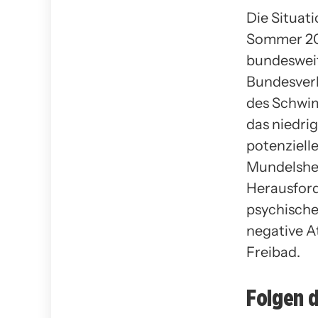
Die Situati
Sommer 202
bundesweit
Bundesverb
des Schwim
das niedri
potenziell
Mundelshei
Herausforde
psychische
negative 
Freibad.
Folgen 