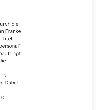
urch die
gen Franke
 Titel
personal“
eauftragt.
die
und
g. Dabei
dB