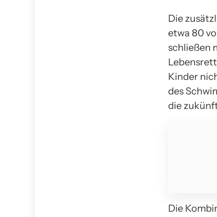
Die zusätz
etwa 80 vo
schließen 
Lebensrett
Kinder nic
des Schwim
die zukünf
Die Kombin