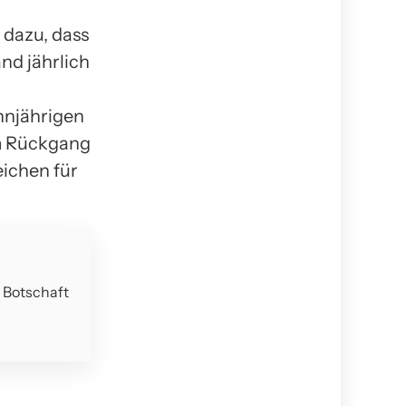
 dazu, dass
nd jährlich
hnjährigen
em Rückgang
eichen für
e Botschaft