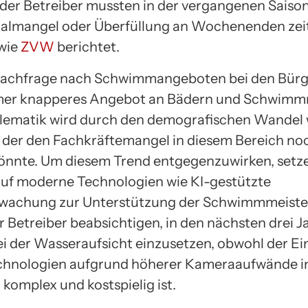
 der Betreiber mussten in der vergangenen Saiso
almangel oder Überfüllung an Wochenenden zeit
 wie
ZVW
berichtet.
achfrage nach Schwimmangeboten bei den Bürger
mmer knapperes Angebot an Bädern und Schwimm
lematik wird durch den demografischen Wandel 
, der den Fachkräftemangel in diesem Bereich no
könnte. Um diesem Trend entgegenzuwirken, setze
auf moderne Technologien wie KI-gestützte
wachung zur Unterstützung der Schwimmmeister
r Betreiber beabsichtigen, in den nächsten drei J
i der Wasseraufsicht einzusetzen, obwohl der Ei
chnologien aufgrund höherer Kameraaufwände i
komplex und kostspielig ist.