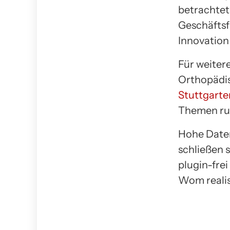
betrachtet
Geschäftsf
Innovation 
Für weitere
Orthopädis
Stuttgarte
Themen run
Hohe Daten
schließen 
plugin-fre
Wom realis