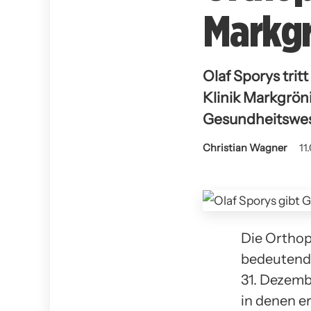
Markgr
Olaf Sporys tri
Klinik Markgrön
Gesundheitswe
Christian Wagner
11
Die Orthop
bedeutende
31. Dezemb
in denen e