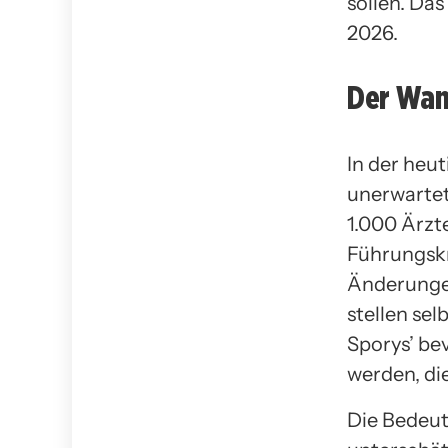
sollen. Da
2026.
Der Wan
In der heu
unerwartet
1.000 Ärzte
Führungskr
Änderunge
stellen se
Sporys’ be
werden, di
Die Bedeut