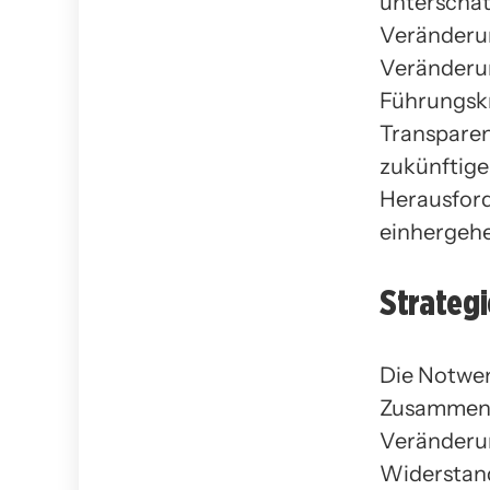
unterschät
Veränderun
Veränderun
Führungskr
Transparen
zukünftige
Herausfor
einhergehe
Strategi
Die Notwen
Zusammenar
Veränderu
Widerstand