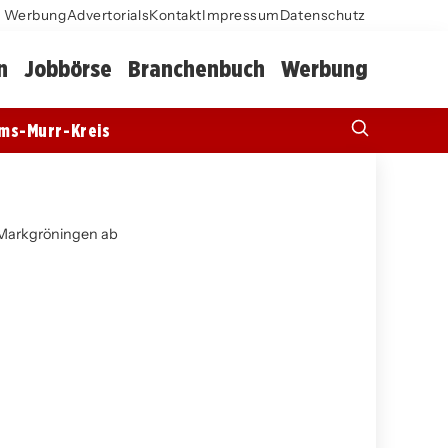
Werbung
Advertorials
Kontakt
Impressum
Datenschutz
n
Jobbörse
Branchenbuch
Werbung
ms-Murr-Kreis
 Markgröningen ab