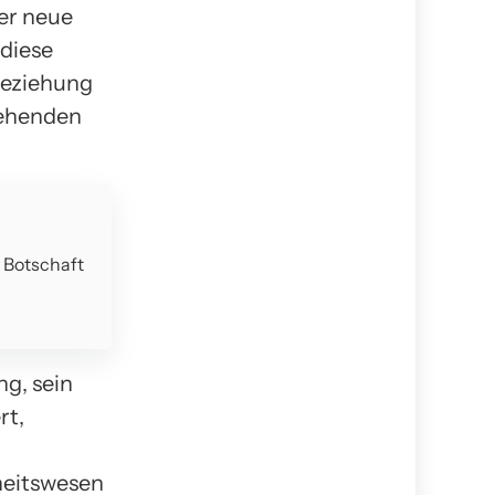
der neue
diese
beziehung
tehenden
e Botschaft
ng, sein
rt,
heitswesen