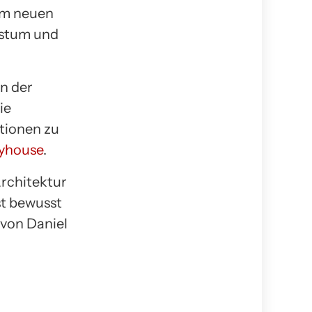
em neuen
hstum und
in der
ie
ationen zu
yhouse
.
rchitektur
st bewusst
 von Daniel