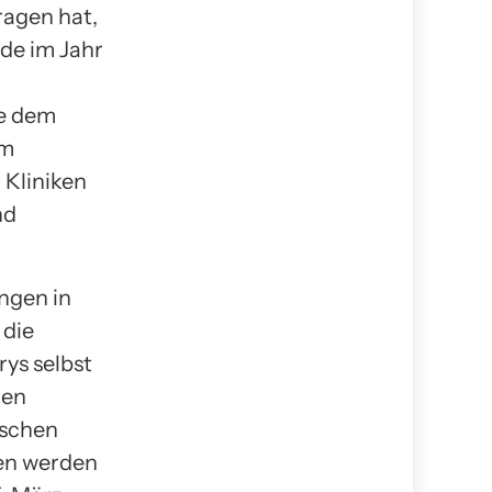
ragen hat,
nde im Jahr
ie dem
em
 Kliniken
nd
ngen in
 die
rys selbst
uen
ischen
en werden