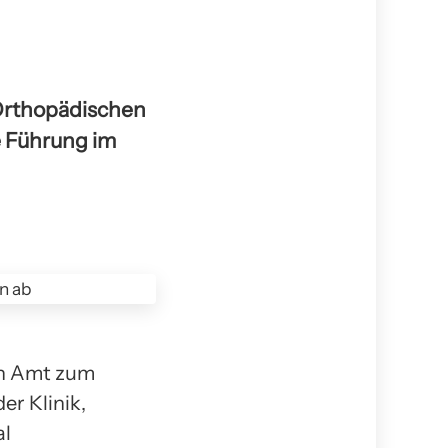
 Orthopädischen
e Führung im
in Amt zum
er Klinik,
al