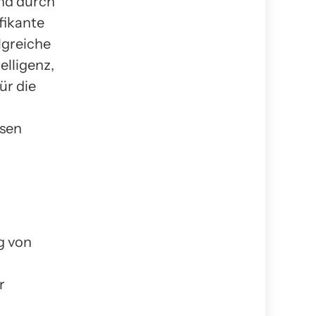
nd durch
fikante
lgreiche
elligenz,
ür die
esen
g von
r