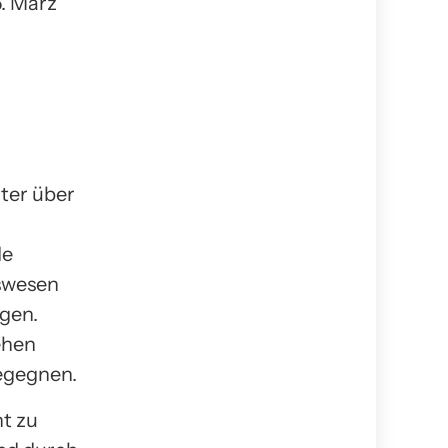
. März
ter über
de
swesen
ngen.
ehen
egegnen.
ht zu