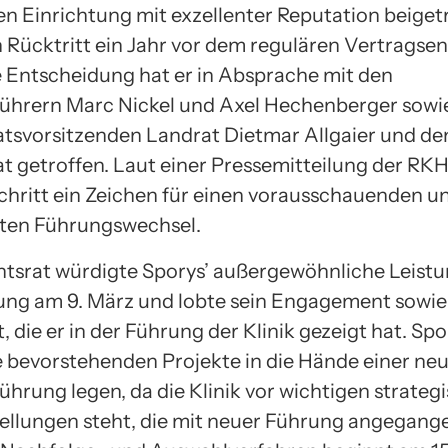
n Einrichtung mit exzellenter Reputation beiget
in Rücktritt ein Jahr vor dem regulären Vertragse
e Entscheidung hat er in Absprache mit den
ührern Marc Nickel und Axel Hechenberger sow
atsvorsitzenden Landrat Dietmar Allgaier und d
at getroffen. Laut einer Pressemitteilung der RKH
 Schritt ein Zeichen für einen vorausschauenden u
rten Führungswechsel.
htsrat würdigte Sporys’ außergewöhnliche Leistu
zung am 9. März und lobte sein Engagement sowie
, die er in der Führung der Klinik gezeigt hat. Spo
 bevorstehenden Projekte in die Hände einer ne
ührung legen, da die Klinik vor wichtigen strateg
llungen steht, die mit neuer Führung angegang