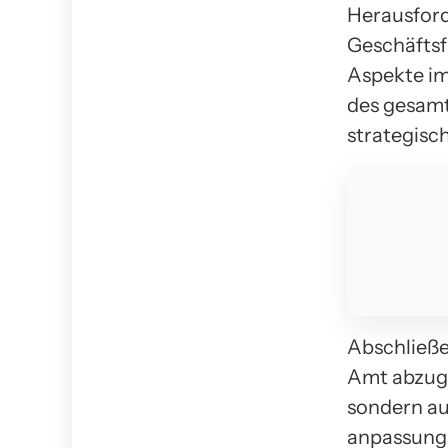
Herausford
Geschäftsf
Aspekte im
des gesamt
strategisc
Abschließen
Amt abzuge
sondern au
anpassung