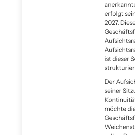
anerkannte
erfolgt se
2027. Dies
Geschäftsf
Aufsichtsr
Aufsichtsr
ist dieser
strukturie
Der Aufsic
seiner Sit
Kontinuität
möchte die
Geschäftsf
Weichenste