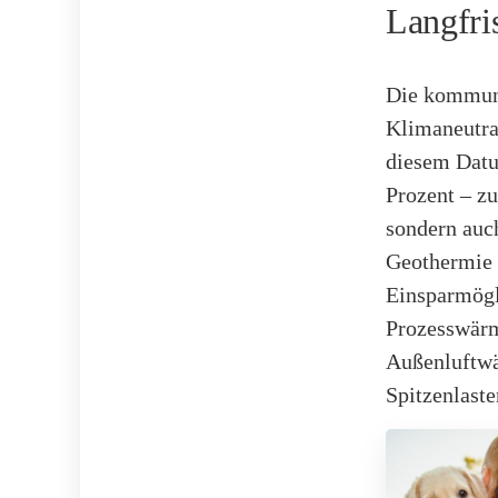
Langfri
Die kommuna
Klimaneutral
diesem Datu
Prozent – z
sondern auc
Geothermie u
Einsparmögl
Prozesswärm
Außenluftwä
Spitzenlaste