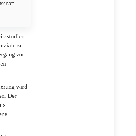
tschaft
tsstudien
nziale zu
ergang zur
den
ierung wird
en. Der
als
ene