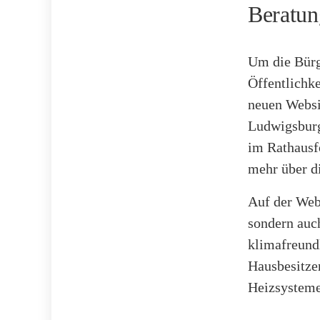
Beratun
Um die Bürg
Öffentlichk
neuen Websit
Ludwigsburg 
im Rathausf
mehr über di
Auf der Web
sondern auc
klimafreundl
Hausbesitzer
Heizsysteme