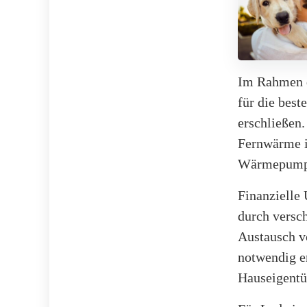
Im Rahmen d
für die bes
erschließen.
Fernwärme i
Wärmepumpen
Finanzielle
durch versc
Austausch v
notwendig e
Hauseigentü