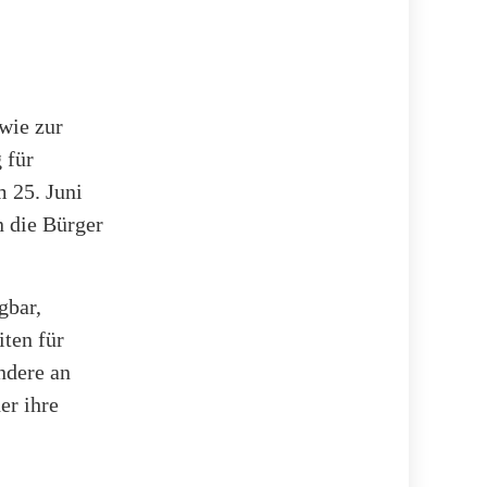
wie zur
 für
m 25. Juni
 die Bürger
gbar,
ten für
ndere an
er ihre