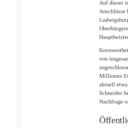
Auf dieser i
Anschlüsse b
Ludwigsbur
Oberbürgerm
Hauptheiztec
Kornwesthei
von insgesa
angeschloss
Millionen E
aktuell etwa
Schneider he
Nachfrage o
Öffentl