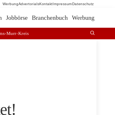
Werbung
Advertorials
Kontakt
Impressum
Datenschutz
n
Jobbörse
Branchenbuch
Werbung
ms-Murr-Kreis
et!