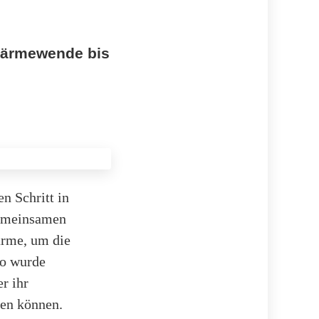
Wärmewende bis
n Schritt in
gemeinsamen
rme, um die
So wurde
r ihr
den können.