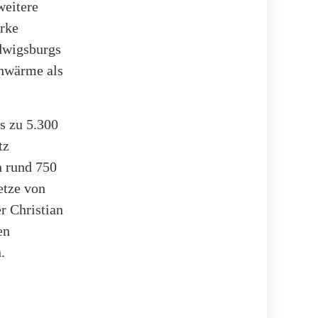
weitere
erke
dwigsburgs
rnwärme als
s zu 5.300
tz
n rund 750
etze von
r Christian
en
.