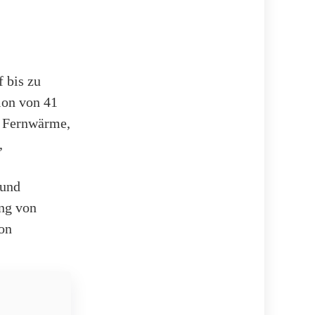
f bis zu
ion von 41
n Fernwärme,
,
 und
ung von
on