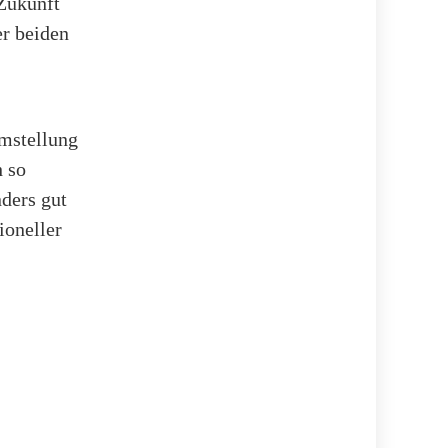
Zukunft
er beiden
Umstellung
 so
nders gut
ioneller