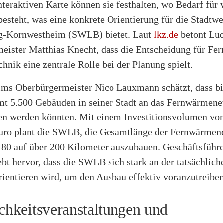
nteraktiven Karte können sie festhalten, wo Bedarf für 
esteht, was eine konkrete Orientierung für die Stadtw
g-Kornwestheim (SWLB) bietet. Laut
lkz.de
betont Lu
eister Matthias Knecht, dass die Entscheidung für Fe
hnik eine zentrale Rolle bei der Planung spielt.
ms Oberbürgermeister Nico Lauxmann schätzt, dass bi
mt 5.500 Gebäuden in seiner Stadt an das Fernwärmene
en werden könnten. Mit einem Investitionsvolumen vo
uro plant die SWLB, die Gesamtlänge der Fernwärmen
 80 auf über 200 Kilometer auszubauen. Geschäftsführe
bt hervor, dass die SWLB sich stark an der tatsächlich
rientieren wird, um den Ausbau effektiv voranzutreiben
ichkeitsveranstaltungen und