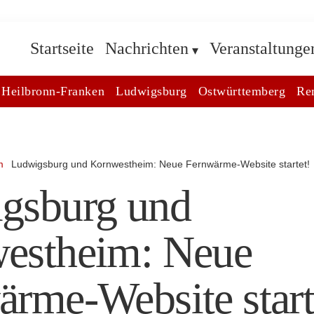
Startseite
Nachrichten
Veranstaltunge
Heilbronn-Franken
Ludwigsburg
Ostwürttemberg
Re
m
Ludwigsburg und Kornwestheim: Neue Fernwärme-Website startet!
gsburg und
estheim: Neue
rme-Website start