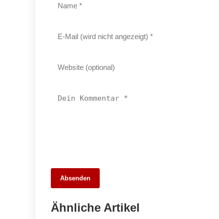
29. April 2026
Absenden
Turbulente Ereignisse in Ludwigsburg:
Von schweren Unfällen bis zu dreistem
Ähnliche Artikel
Betrug