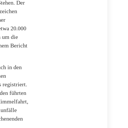
tehen. Der
szeichen
ner
etwa 20.000
h um die
inem Bericht
uch in den
hen
registriert.
äden führten
Himmelfahrt,
lunfälle
ochenenden