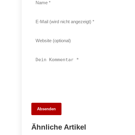
29. April 2026
Absenden
Turbulente Ereignisse in Ludwigsburg:
Von schweren Unfällen bis zu dreistem
Ähnliche Artikel
Betrug