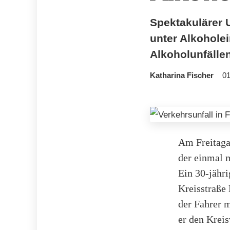
Spektakulärer U
unter Alkohole
Alkoholunfällen
Katharina Fischer
01
Am Freitaga
der einmal m
Ein 30-jähr
Kreisstraße
der Fahrer 
er den Krei