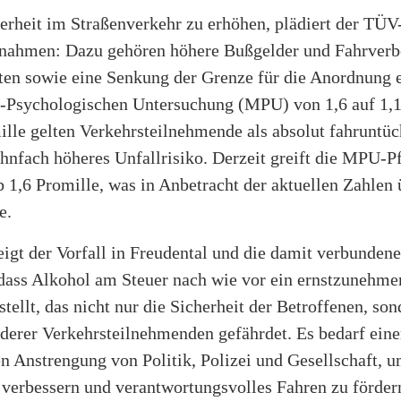
erheit im Straßenverkehr zu erhöhen, plädiert der TÜV
nahmen: Dazu gehören höhere Bußgelder und Fahrverbo
ten sowie eine Senkung der Grenze für die Anordnung 
-Psychologischen Untersuchung (MPU) von 1,6 auf 1,1
lle gelten Verkehrsteilnehmende als absolut fahruntüc
hnfach höheres Unfallrisiko. Derzeit greift die MPU-Pf
b 1,6 Promille, was in Anbetracht der aktuellen Zahlen
e.
igt der Vorfall in Freudental und die damit verbunden
, dass Alkohol am Steuer nach wie vor ein ernstzunehm
tellt, das nicht nur die Sicherheit der Betroffenen, so
nderer Verkehrsteilnehmenden gefährdet. Es bedarf eine
 Anstrengung von Politik, Polizei und Gesellschaft, u
 verbessern und verantwortungsvolles Fahren zu förder