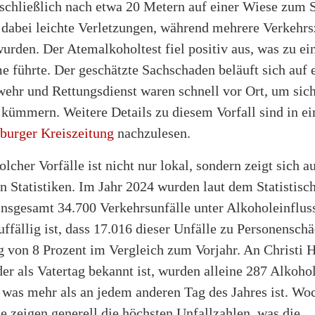
chließlich nach etwa 20 Metern auf einer Wiese zum S
t dabei leichte Verletzungen, während mehrere Verkehr
urden. Der Atemalkoholtest fiel positiv aus, was zu ei
e führte. Der geschätzte Sachschaden beläuft sich auf 
wehr und Rettungsdienst waren schnell vor Ort, um sic
 kümmern. Weitere Details zu diesem Vorfall sind in e
burger Kreiszeitung
nachzulesen.
olcher Vorfälle ist nicht nur lokal, sondern zeigt sich a
 Statistiken. Im Jahr 2024 wurden laut dem Statistisc
sgesamt 34.700 Verkehrsunfälle unter Alkoholeinfluss 
ffällig ist, dass 17.016 dieser Unfälle zu Personensch
g von 8 Prozent im Vergleich zum Vorjahr. An Christi 
er als Vatertag bekannt ist, wurden alleine 287 Alkoho
, was mehr als an jedem anderen Tag des Jahres ist. W
e zeigen generell die höchsten Unfallzahlen, was die