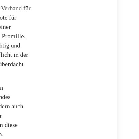
-Verband für
te für
einer
 Promille.
htig und
licht in der
 überdacht
en
endes
ndern auch
r
m diese
n.