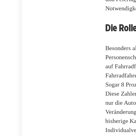
Notwendigkei
Die Roll
Besonders al
Personensch
auf Fahrrad
Fahrradfahr
Sogar 8 Pro
Diese Zahle
nur die Auto
Veränderung
bisherige K
Individualve