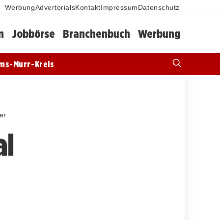
Werbung
Advertorials
Kontakt
Impressum
Datenschutz
n
Jobbörse
Branchenbuch
Werbung
ms-Murr-Kreis
er
al