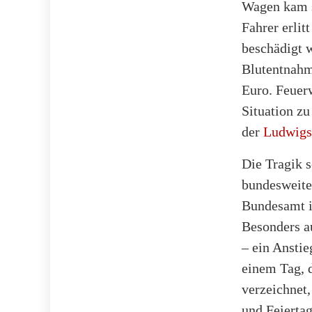
Wagen kam s
Fahrer erlit
beschädigt w
Blutentnahm
Euro. Feuer
Situation zu
der
Ludwigs
Die Tragik s
bundesweiten
Bundesamt in
Besonders au
– ein Anstie
einem Tag, d
verzeichnet
und Feiertag