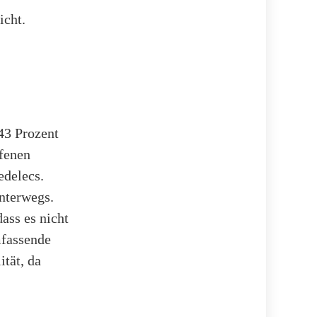
icht.
43 Prozent
ffenen
edelecs.
nterwegs.
ass es nicht
mfassende
tät, da