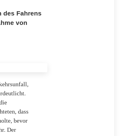
en des Fahrens
nahme von
ehrsunfall,
rdeutlicht.
die
hteten, dass
olte, bevor
hr. Der