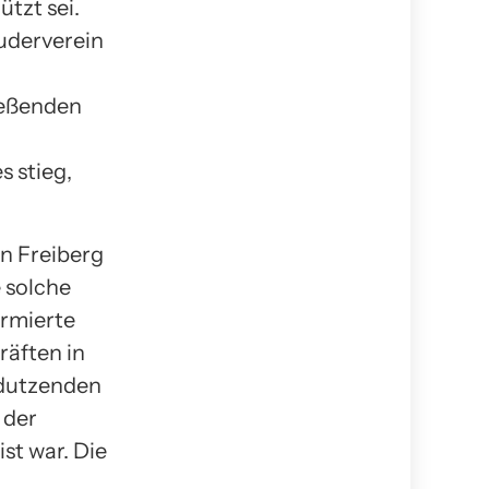
tzt sei.
uderverein
ießenden
s stieg,
in Freiberg
 solche
rmierte
räften in
 dutzenden
 der
st war. Die