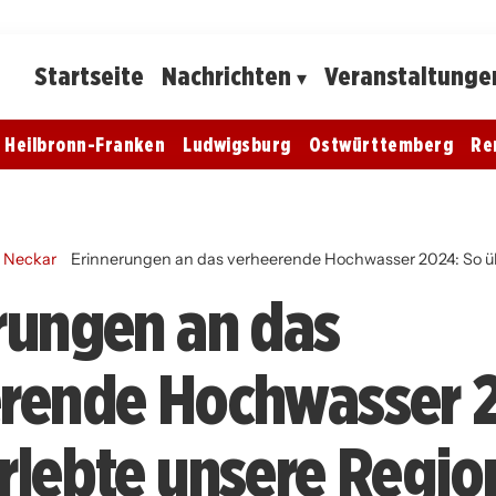
Startseite
Nachrichten
Veranstaltunge
Heilbronn-Franken
Ludwigsburg
Ostwürttemberg
Re
m Neckar
Erinnerungen an das verheerende Hochwasser 2024: So üb
rungen an das
rende Hochwasser 
rlebte unsere Regio