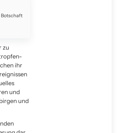
e Botschaft
r zu
tropfen-
chen ihr
reignissen
uelles
ren und
birgen und
enden
erung dar.