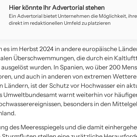
Hier könnte Ihr Advertorial stehen
Ein Advertorial bietet Unternehmen die Möglichkeit, ihr
direkt im redaktionellen Umfeld zu platzieren
es im Herbst 2024 in andere europäische Lände
alen Überschwemmungen, die durch ein Kaltluft
usgelöst wurden. In Spanien, wo über 200 Mens
oren, und auch in anderen von extremen Wettere
n Ländern, ist der Schutz vor Hochwasser ein akt
 Umweltbundesamt warnt weiterhin vor häufige
chwasserereignissen, besonders in den Mittelge
hland.
ng des Meeresspiegels und die damit einhergeh
n Sturmfluten stellen eine zusätzliche Herausford