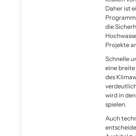
Daher ist 
Programme,
die Sicher
Hochwasser
Projekte an
Schnelle u
eine breit
des Klimawa
verdeutlich
wird in de
spielen.
Auch techn
entscheide