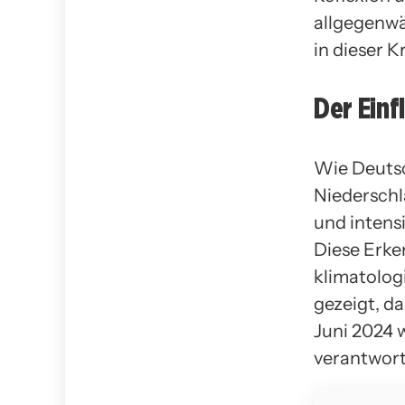
allgegenwä
in dieser K
Der Einf
Wie Deuts
Niederschl
und intens
Diese Erke
klimatolog
gezeigt, d
Juni 2024 
verantwort