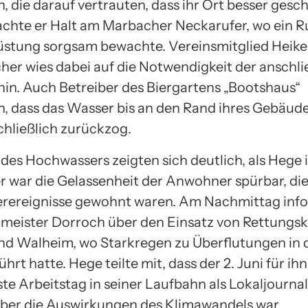
die darauf vertrauten, dass ihr Ort besser geschü
hte er Halt am Marbacher Neckarufer, wo ein R
üstung sorgsam bewachte. Vereinsmitglied Heike
her wies dabei auf die Notwendigkeit der anschl
hin. Auch Betreiber des Biergartens „Bootshaus“
n, dass das Wasser bis an den Rand ihres Gebäude
chließlich zurückzog.
 des Hochwassers zeigten sich deutlich, als Hege 
r war die Gelassenheit der Anwohner spürbar, die
rereignisse gewohnt waren. Am Nachmittag info
meister Dorroch über den Einsatz von Rettungsk
d Walheim, wo Starkregen zu Überflutungen in
ührt hatte. Hege teilte mit, dass der 2. Juni für ihn
e Arbeitstag in seiner Laufbahn als Lokaljournali
über die Auswirkungen des Klimawandels war