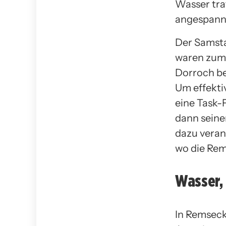
Wasser trat
angespann
Der Samsta
waren zume
Dorroch be
Um effekti
eine Task-
dann seine
dazu veranl
wo die Rem
Wasser,
In Remseck