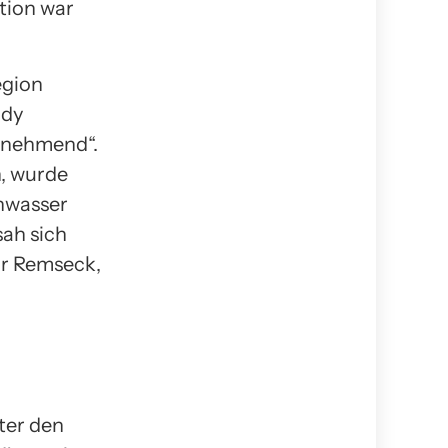
ation war
egion
ndy
u nehmend“.
n, wurde
hwasser
ah sich
war Remseck,
ter den