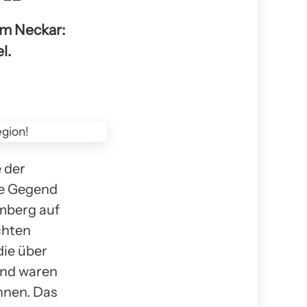
am Neckar:
l.
e der
ie Gegend
mberg auf
chten
die über
end waren
hnen. Das