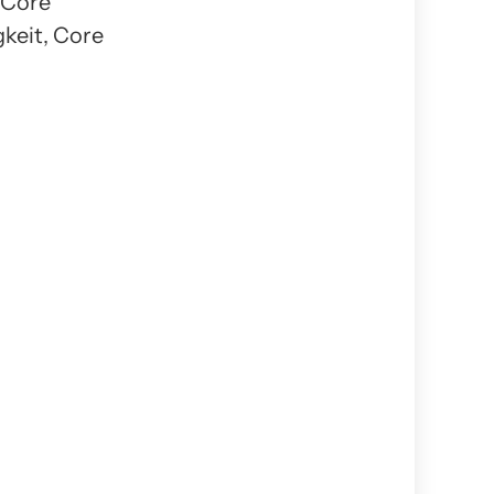
oCore
keit, Core