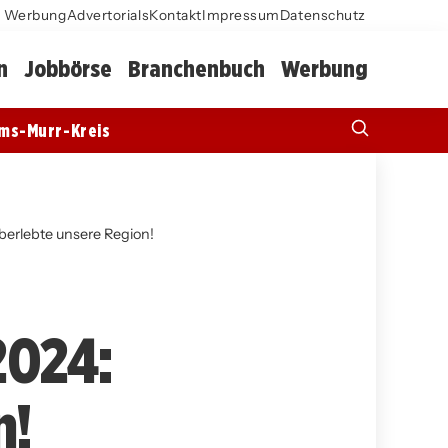
Werbung
Advertorials
Kontakt
Impressum
Datenschutz
n
Jobbörse
Branchenbuch
Werbung
ms-Murr-Kreis
erlebte unsere Region!
2024:
n!