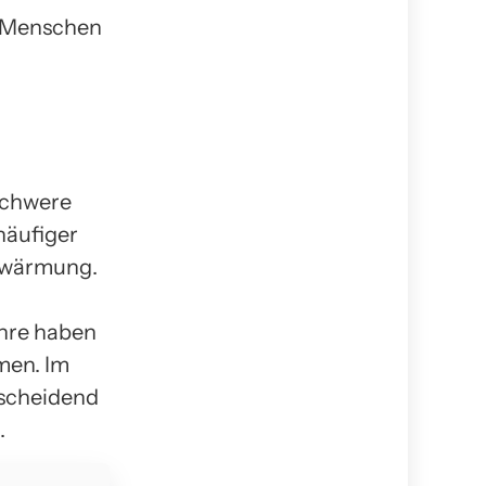
r Menschen
schwere
häufiger
erwärmung.
ahre haben
men. Im
tscheidend
.