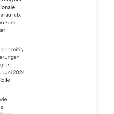
tionale
arauf ab,
ien zum
ser
eichzeitig
rderungen
egion
. Juni 2024
Rolle
wie
te