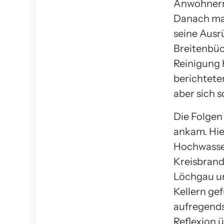
Anwohnern, 
Danach mac
seine Ausr
Breitenbüc
Reinigung 
berichtete
aber sich s
Die Folgen
ankam. Hie
Hochwasse
Kreisbrand
Löchgau un
Kellern gef
aufregendst
Reflexion 