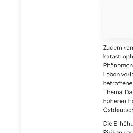
Zudem kam 
katastroph
Phänomen a
Leben verl
betroffene
Thema. Das
höheren Ho
Ostdeutsc
Die Erhöhu
Risiken vo