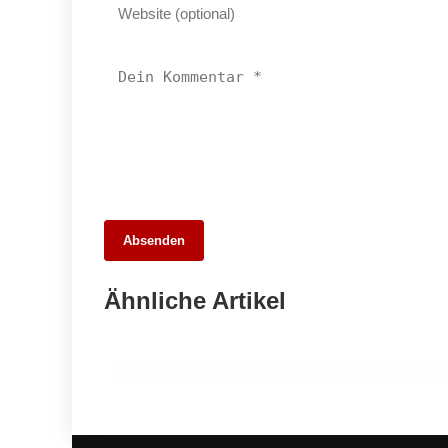
29. April 2026
Absenden
Turbulente Ereignisse in Ludwigsburg:
Von schweren Unfällen bis zu dreistem
Ähnliche Artikel
Betrug
BESIGHEIM