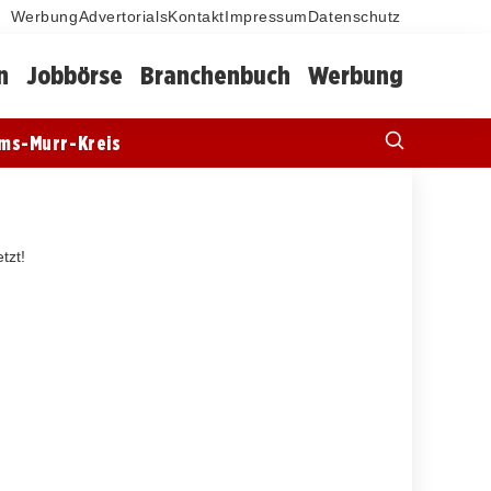
Werbung
Advertorials
Kontakt
Impressum
Datenschutz
n
Jobbörse
Branchenbuch
Werbung
ms-Murr-Kreis
tzt!