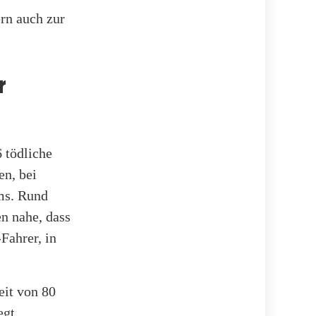
rn auch zur
r
 tödliche
en, bei
ms. Rund
n nahe, dass
Fahrer, in
eit von 80
egt.