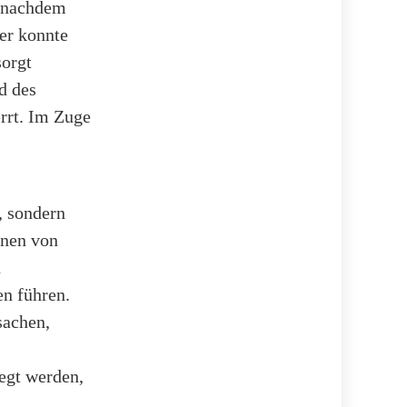
 nachdem
er konnte
sorgt
d des
errt. Im Zuge
, sondern
onen von
n
n führen.
sachen,
egt werden,