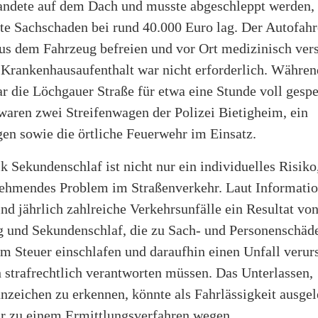
dete auf dem Dach und musste abgeschleppt werden,
zte Sachschaden bei rund 40.000 Euro lag. Der Autofahr
aus dem Fahrzeug befreien und vor Ort medizinisch ver
 Krankenhausaufenthalt war nicht erforderlich. Währen
r die Löchgauer Straße für etwa eine Stunde voll gesp
waren zwei Streifenwagen der Polizei Bietigheim, ein
en sowie die örtliche Feuerwehr im Einsatz.
 Sekundenschlaf ist nicht nur ein individuelles Risiko
nehmendes Problem im Straßenverkehr. Laut Informati
nd jährlich zahlreiche Verkehrsunfälle ein Resultat vo
und Sekundenschlaf, die zu Sach- und Personenschäde
am Steuer einschlafen und daraufhin einen Unfall verur
 strafrechtlich verantworten müssen. Das Unterlassen,
nzeichen zu erkennen, könnte als Fahrlässigkeit ausgel
ur zu einem Ermittlungsverfahren wegen