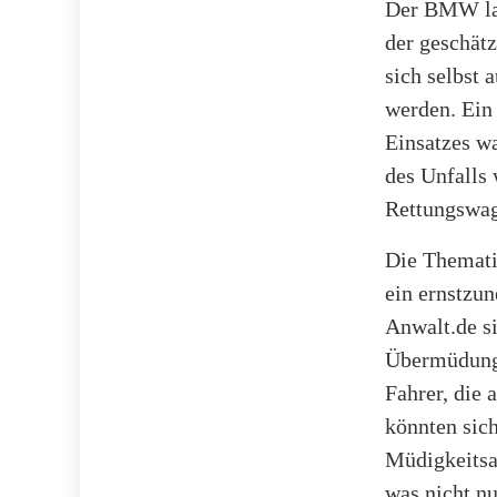
Der BMW lan
der geschät
sich selbst 
werden. Ein
Einsatzes wa
des Unfalls 
Rettungswag
Die Thematik
ein ernstzu
Anwalt.de si
Übermüdung 
Fahrer, die 
könnten sich
Müdigkeitsa
was nicht n