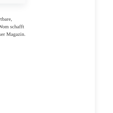
tbare,
 Wom schafft
nser Magazin.