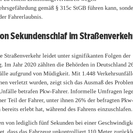
ehrsgefährdung gemäß § 315c StGB führen kann, sonde
der Fahrerlaubnis.
von Sekundenschlaf im Straßenverkeh
 Straßenverkehr leidet unter signifikanten Folgen der
 Im Jahr 2020 zählten die Behörden in Deutschland 26
älle aufgrund von Müdigkeit. Mit 1.448 Verkehrsunfäll
nen verletzt wurden, zeigt sich das Ausmaß des Proble
Unfälle betrafen Pkw-Fahrer. Informelle Umfragen lege
her Teil der Fahrer, unter ihnen 26% der befragten Pkw-
bereits erlebt hat, während des Fahrens einzuschlafen.
en von lediglich fünf Sekunden bei einer Geschwindigk
t, dass das Fahrzeug unkontrolliert 110 Meter zurückl