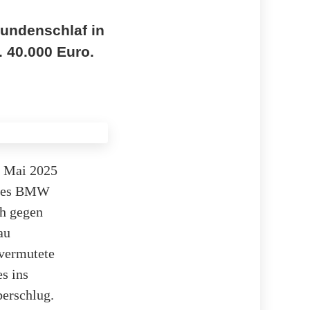
kundenschlaf in
. 40.000 Euro.
. Mai 2025
eines BMW
ch gegen
au
 vermutete
s ins
berschlug.