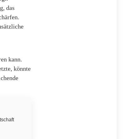
g, das
chärfen.
sätzliche
ren kann.
etzte, könnte
eichende
tschaft